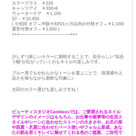
カラープラス ￥220
キャッツアイ ￥330×6
ウォーターケア ￥1,100
/計：￥10,450
( ※初回 オフ→半額￥825/1ヶ月以内の付替オフ→￥1,100/
通常付替オフ→￥1,650 )
+++————————————+++
少しずつ新しいカラーに挑戦することで、自分らしい“似合
う幅”が広がっていくのもネイルの楽しみです。
ブルー系でもやわらかなトーンを選ぶことで、清潔感や上
品さを保ちながら新鮮な印象に♪
次回のカラー選びも楽しみですね！
ビューティスタジオCenblessでは、ご要望されるネイル
デザインのイメージはもちろん、お仕事や家事等の生活ス
タイルやシーンに合わせたストーンの大きさや、お爪の形
や肌質・爪質に合わせたベース使いやフォルム形成、あな
たの肌を若くキレイに魅せてくれる色のご提案、ご自宅で