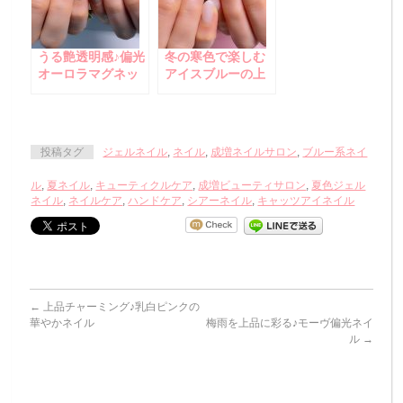
うる艶透明感♪偏光
冬の寒色で楽しむ
オーロラマグネッ
アイスブルーの上
トネイル
品マグネットネイ
ル♪
投稿タグ
ジェルネイル
,
ネイル
,
成増ネイルサロン
,
ブルー系ネイ
ル
,
夏ネイル
,
キューティクルケア
,
成増ビューティサロン
,
夏色ジェル
ネイル
,
ネイルケア
,
ハンドケア
,
シアーネイル
,
キャッツアイネイル
←
上品チャーミング♪乳白ピンクの
華やかネイル
梅雨を上品に彩る♪モーヴ偏光ネイ
ル
→