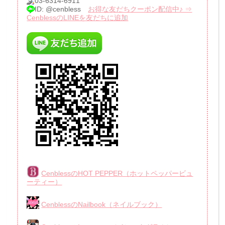
03-6314-6911
ID: @cenbless
お得な友だちクーポン配信中♪ ⇒
CenblessのLINEを友だちに追加
CenblessのHOT PEPPER（ホットペッパービュ
ーティー）
CenblessのNailbook（ネイルブック）