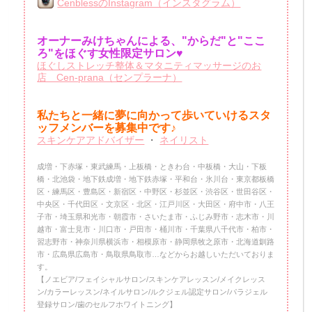
CenblessのInstagram（インスタグラム）
オーナーみけちゃんによる、"からだ"と"ここ
ろ"をほぐす女性限定サロン♥
ほぐしストレッチ整体＆マタニティマッサージのお
店 Cen-prana（センプラーナ）
私たちと一緒に夢に向かって歩いていけるスタ
ッフメンバーを
募集中です♪
スキンケアアドバイザー
・
ネイリスト
成増・下赤塚・東武練馬・上板橋・ときわ台・中板橋・大山・下板
橋・北池袋・地下鉄成増・地下鉄赤塚・平和台・氷川台・東京都板橋
区・練馬区・豊島区・新宿区・中野区・杉並区・渋谷区・世田谷区・
中央区・千代田区・文京区・北区・江戸川区・大田区・府中市・八王
子市・埼玉県和光市・朝霞市・さいたま市・ふじみ野市・志木市・川
越市・富士見市・川口市・戸田市・桶川市・千葉県八千代市・柏市・
習志野市・神奈川県横浜市・相模原市・静岡県牧之原市・北海道釧路
市・広島県広島市・鳥取県鳥取市…などからお越しいただいておりま
す。
【ノエビア/フェイシャルサロン/スキンケアレッスン/メイクレッス
ン/カラーレッスン/ネイルサロン/ルクジェル認定サロン/パラジェル
登録サロン/歯のセルフホワイトニング】