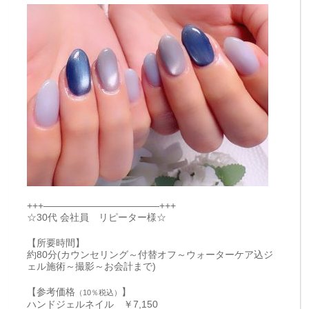
+++————————————+++
☆30代 会社員 リピーター様☆
【所要時間】
約80分(カウンセリング～付替オフ～ウォーターケア込ジ
ェル施術～撮影～お会計まで)
【参考価格
】
（10％税込）
ハンドジェルネイル ￥7,150