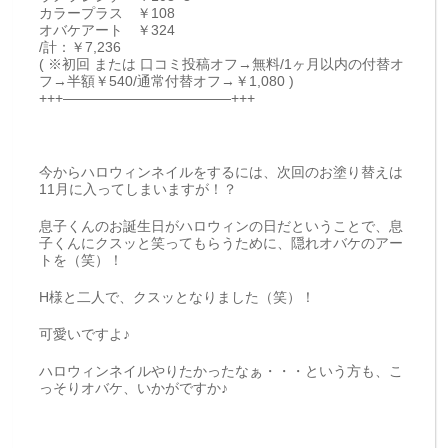
カラープラス ￥108
オバケアート ￥324
/計：￥7,236
( ※初回 または 口コミ投稿オフ→無料/1ヶ月以内の付替オ
フ→半額￥540/通常付替オフ→￥1,080 )
+++————————————+++
今からハロウィンネイルをするには、次回のお塗り替えは
11月に入ってしまいますが！？
息子くんのお誕生日がハロウィンの日だということで、息
子くんにクスッと笑ってもらうために、隠れオバケのアー
トを（笑）！
H様と二人で、クスッとなりました（笑）！
可愛いですよ♪
ハロウィンネイルやりたかったなぁ・・・という方も、こ
っそりオバケ、いかがですか♪