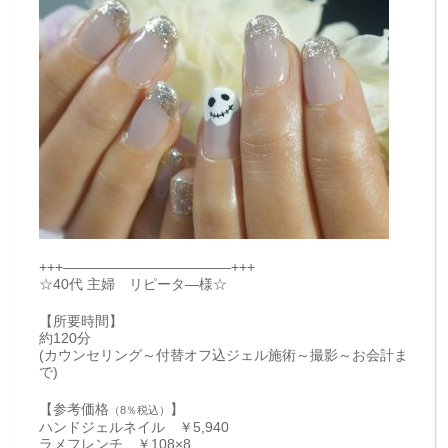
+++————————————+++
☆40代 主婦 リピータ―様☆
【所要時間】
約120分
(カウンセリング～付替オフ込ジェル施術～撮影～お会計ま
で)
【参考価格
】
（8％税込）
ハンドジェルネイル ￥5,940
ラメフレンチ ￥108×8