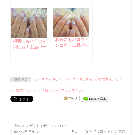
棚、ハンガーフッ
ク着々！
和装にもハロウィ
和装にもハロウィ
ンにも！上品パー
ンにも！上品パー
プルネイル
プルネイル☆
投稿タグ
ジェルネイル
,
フレンチネイル
,
ネイル
,
成増ネイルサロ
ン
,
成増ビューティサロン
,
ハロウィンネイル
←
秋のエレガントデザイン♪ブロー
チ＆べっ甲ネイル
キュートなアプリコットピンクの