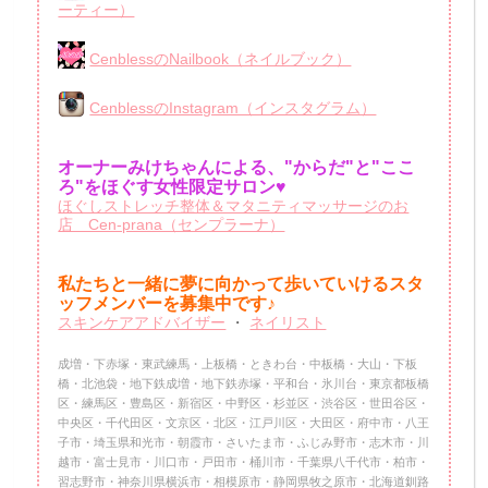
ーティー）
CenblessのNailbook（ネイルブック）
CenblessのInstagram（インスタグラム）
オーナーみけちゃんによる、"からだ"と"ここ
ろ"をほぐす女性限定サロン♥
ほぐしストレッチ整体＆マタニティマッサージのお
店 Cen-prana（センプラーナ）
私たちと一緒に夢に向かって歩いていけるスタ
ッフメンバーを
募集中です♪
スキンケアアドバイザー
・
ネイリスト
成増・下赤塚・東武練馬・上板橋・ときわ台・中板橋・大山・下板
橋・北池袋・地下鉄成増・地下鉄赤塚・平和台・氷川台・東京都板橋
区・練馬区・豊島区・新宿区・中野区・杉並区・渋谷区・世田谷区・
中央区・千代田区・文京区・北区・江戸川区・大田区・府中市・八王
子市・埼玉県和光市・朝霞市・さいたま市・ふじみ野市・志木市・川
越市・富士見市・川口市・戸田市・桶川市・千葉県八千代市・柏市・
習志野市・神奈川県横浜市・相模原市・静岡県牧之原市・北海道釧路