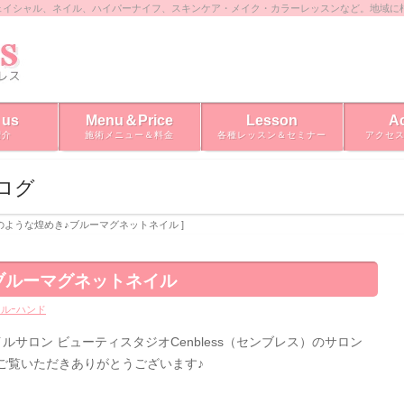
ェイシャル、ネイル、ハイパーナイフ、スキンケア・メイク・カラーレッスンなど。地域に
 us
Menu＆Price
Lesson
A
紹介
施術メニュー＆料金
各種レッスン＆セミナー
アクセ
ブログ
星空のような煌めき♪ブルーマグネットネイル ]
ブルーマグネットネイル
ルｰハンド
サロン ビューティスタジオCenbless（センブレス）のサロン
ご覧いただきありがとうございます♪