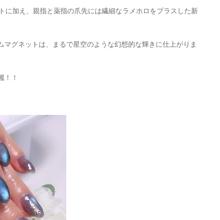
ットに加え、親指と薬指の爪先には繊細なラメホロをプラスした新
。
ムマグネットは、まるで星空のような幻想的な輝きに仕上がりま
麗！！