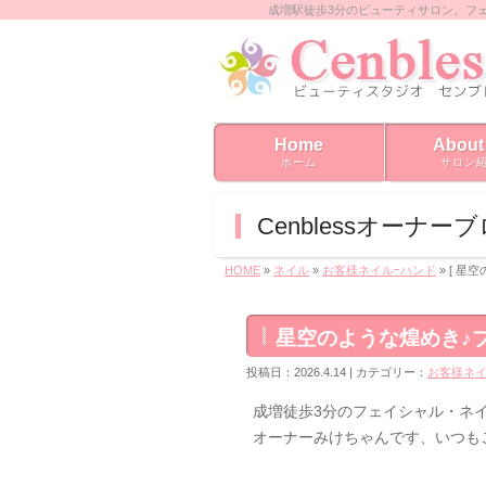
成増駅徒歩3分のビューティサロン。フ
Home
About
ホーム
サロン
Cenblessオーナー
HOME
»
ネイル
»
お客様ネイルｰハンド
» [ 
星空のような煌めき♪
投稿日：2026.4.14 | カテゴリー：
お客様ネイ
成増徒歩3分のフェイシャル・ネイル
オーナーみけちゃんです、いつも