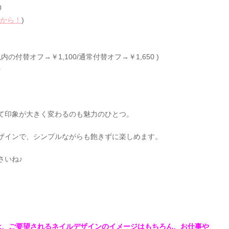
0
から！
)
内の付替オフ→￥1,100/通常付替オフ→￥1,650 )
+
て印象が大きく変わるのも魅力のひとつ。
ザインで、シンプルながらも飽きずに楽しめます。
さいね♪
sでは、ご要望されるネイルデザインのイメージはもちろん、お仕事や