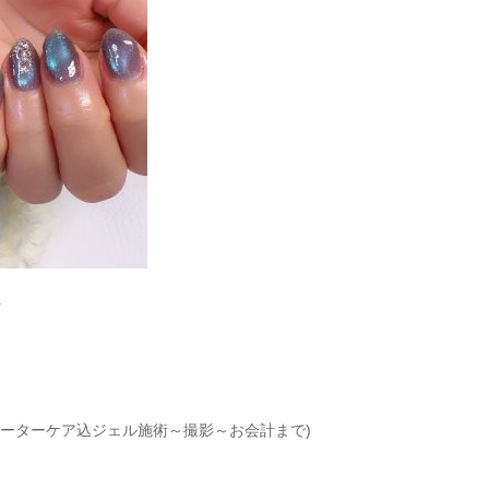
+
ォーターケア込ジェル施術～撮影～お会計まで)