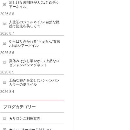
涼しげな透明感が人気♪乳白色シ
アーネイル
2026.8.8
人生初のジェルネイル♪自然な艶
感で指先を美しく☆
2026.8.7
やっぱり惹かれる”ちゅるん”質感
♪上品シアーネイル
2026.8.6
夏休みは少し華やかに♪上品なロ
ゼシャンパンマグネット
2026.8.5
上品な輝きを楽しむ♪シャンパン
カラーの夏ネイル
2026.8.4
ブログカテゴリー
★サロンご利用案内
★aboutオーナーみけちゃん