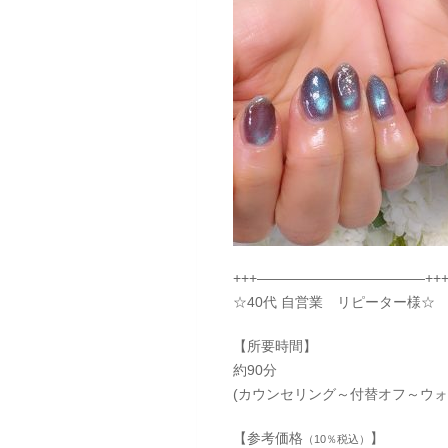
+++————————————++
☆40代 自営業 リピーター様☆
【所要時間】
約90分
(カウンセリング～付替オフ～ウ
【参考価格
】
（10％税込）