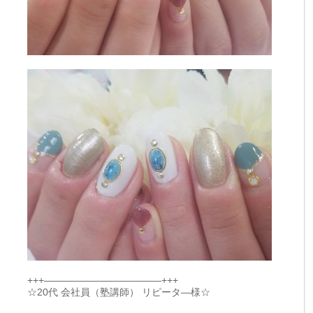
+++————————————+++
☆20代 会社員（塾講師） リピータ―様☆