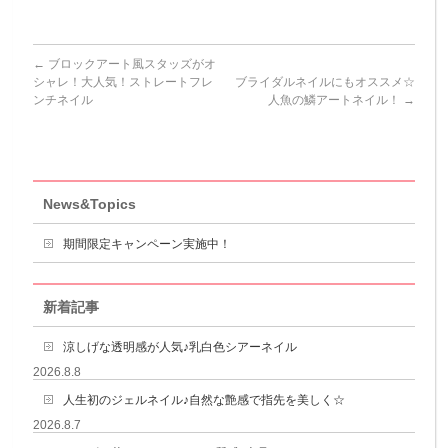
←
ブロックアート風スタッズがオ
シャレ！大人気！ストレートフレ
ブライダルネイルにもオススメ☆
ンチネイル
人魚の鱗アートネイル！
→
News&Topics
期間限定キャンペーン実施中！
新着記事
涼しげな透明感が人気♪乳白色シアーネイル
2026.8.8
人生初のジェルネイル♪自然な艶感で指先を美しく☆
2026.8.7