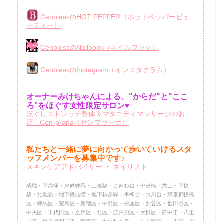
CenblessのHOT PEPPER（ホットペッパービュ
ーティー）
CenblessのNailbook（ネイルブック）
CenblessのInstagram（インスタグラム）
オーナーみけちゃんによる、"からだ"と"ここ
ろ"をほぐす女性限定サロン♥
ほぐしストレッチ整体＆マタニティマッサージのお
店 Cen-prana（センプラーナ）
私たちと一緒に夢に向かって歩いていけるスタ
ッフメンバーを
募集中です♪
スキンケアアドバイザー
・
ネイリスト
成増・下赤塚・東武練馬・上板橋・ときわ台・中板橋・大山・下板
橋・北池袋・地下鉄成増・地下鉄赤塚・平和台・氷川台・東京都板橋
区・練馬区・豊島区・新宿区・中野区・杉並区・渋谷区・世田谷区・
中央区・千代田区・文京区・北区・江戸川区・大田区・府中市・八王