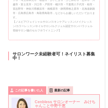
子市・埼玉県和光市・朝霞市・さいたま市・ふじみ野市・志木市・川
越市・富士見市・川口市・戸田市・桶川市・千葉県八千代市・柏市・
習志野市・神奈川県横浜市・相模原市・静岡県牧之原市・北海道釧路
市・広島県広島市・鳥取県鳥取市…などからお越しいただいておりま
す。
【ノエビア/フェイシャルサロン/スキンケアレッスン/メイクレッス
ン/カラーレッスン/ネイルサロン/ルクジェル認定サロン/パラジェル
登録サロン/歯のセルフホワイトニング】
サロンワーク未経験者可！ネイリスト募集
中！
この記事を書いた人
最新の記事
Cenbless サロンオーナー みけち
ゃんこと中野千恵