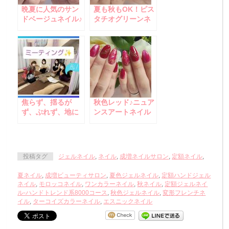
晩夏に人気のサン
夏も秋もOK！ピス
ドベージュネイル♪
タチオグリーンネ
イル☆
焦らず、揺るが
秋色レッド♪ニュア
ず、ぶれず、地に
ンスアートネイル
足をつけて・・・
投稿タグ
ジェルネイル
,
ネイル
,
成増ネイルサロン
,
定額ネイル
,
夏ネイル
,
成増ビューティサロン
,
夏色ジェルネイル
,
定額ハンドジェル
ネイル
,
モロッコネイル
,
ワンカラーネイル
,
秋ネイル
,
定額ジェルネイ
ル-ハンドトレンド系8000コース
,
秋色ジェルネイル
,
変形フレンチネ
イル
,
ターコイズカラーネイル
,
エスニックネイル