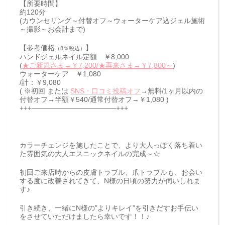
【所要時間】
約120分
(カウンセリング～付替オフ～ウォーターケア込ジェル施術
～撮影～お会計まで)
【参考価格
】
（8％税込）
ハンドジェルネイル定額 ￥8,000
(
★ご新規さま→￥7,200/★再来さま→￥7,800～
)
ウォーターケア ￥1,080
/計：￥9,080
( ※初回 または
SNS・口コミ投稿オフ
→無料/1ヶ月以内の
付替オフ→半額￥540/通常付替オフ→￥1,080 )
+++————————————+++
カラーチェンジを施したことで、より大人っぽく落ち着い
た雰囲気の大人エスニックネイルの完成～☆
初回ご来店時からの皮膚トラブル、爪トラブルも、お会い
する度に改善されてきて、N様の日頃の努力が伺いしれま
す♪
引き続き、一緒にN様の”よりキレイ”を引きだすお手伝い
をさせていただけましたら幸いです！！♪