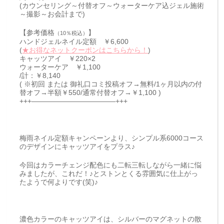
(カウンセリング～付替オフ～ウォーターケア込ジェル施術
～撮影～お会計まで)
【参考価格
】
（10％税込）
ハンドジェルネイル定額 ￥6,600
(
★お得なネットクーポンはこちらから！
)
キャッツアイ ￥220×2
ウォーターケア ￥1,100
/計：￥8,140
( ※初回 または 御礼口コミ投稿オフ→無料/1ヶ月以内の付
替オフ→半額￥550/通常付替オフ→￥1,100 )
+++————————————+++
梅雨ネイル定額キャンペーンより、シンプル系6000コース
のデザインにキャッツアイをプラス♪
今回はカラーチェンジ配色にも二転三転しながら一緒に悩
みましたが、これだ！♪とストンとくる雰囲気に仕上がっ
たようで何よりです(笑)♪
濃色カラーのキャッツアイは、シルバーのマグネットの散