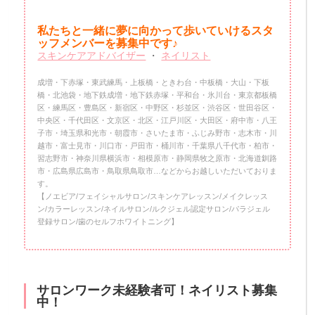
私たちと一緒に夢に向かって歩いていけるスタ
ッフメンバーを
募集中です♪
スキンケアアドバイザー
・
ネイリスト
成増・下赤塚・東武練馬・上板橋・ときわ台・中板橋・大山・下板
橋・北池袋・地下鉄成増・地下鉄赤塚・平和台・氷川台・東京都板橋
区・練馬区・豊島区・新宿区・中野区・杉並区・渋谷区・世田谷区・
中央区・千代田区・文京区・北区・江戸川区・大田区・府中市・八王
子市・埼玉県和光市・朝霞市・さいたま市・ふじみ野市・志木市・川
越市・富士見市・川口市・戸田市・桶川市・千葉県八千代市・柏市・
習志野市・神奈川県横浜市・相模原市・静岡県牧之原市・北海道釧路
市・広島県広島市・鳥取県鳥取市…などからお越しいただいておりま
す。
【ノエビア/フェイシャルサロン/スキンケアレッスン/メイクレッス
ン/カラーレッスン/ネイルサロン/ルクジェル認定サロン/パラジェル
登録サロン/歯のセルフホワイトニング】
サロンワーク未経験者可！ネイリスト募集
中！