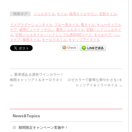
投稿タグ
ジェルネイル
,
ネイル
,
成増ネイルサロン
,
定額ネイル
,
ラメグラデーションネイル
,
ブルー系ネイル
,
夏ネイル
,
キューティクル
ケア
,
成増ビューティサロン
,
夏色ジェルネイル
,
定額ハンドジェルネイ
ル
,
定額ジェルネイル-ハンドシンプル系6000コース
,
ネイルケア
,
ハン
ドケア
,
梅雨ネイル
,
オーロラネイル
,
キャッツアイネイル
←
重厚感ある濃色ワインカラー！
梅雨キャッツアイ＆オーロラネイ
ロゼカラーで豪華な華やかさを♪キ
ル
ャッツアイ＆ミラーネイル
→
News&Topics
期間限定キャンペーン実施中！