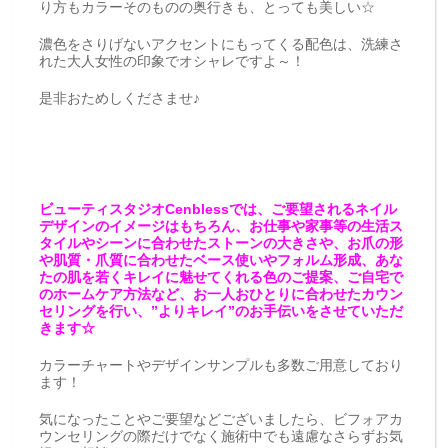
り方もカラーそのものの奥行きも、とっても美しい☆
濃色をさりげないアクセントにもってくる配色は、洗練さ
れた大人女性の印象でオシャレですよ～！
是非おためしくださませ♪
ビューティスタジオCenblessでは、ご要望されるネイル
デザインのイメージはもちろん、お仕事や家事等の生活ス
タイルやシーンに合わせたストーンの大きさや、お爪の形
や肌質・爪質に合わせたベース使いやフォルム形成、あな
たの肌を若くキレイに魅せてくれる色のご提案、ご自宅で
のホームケア方法など、お一人おひとりに合わせたカウン
セリングを行い、”よりキレイ”のお手伝いをさせていただ
きます☆
カラーチャートやデザインサンプルも多数ご用意しており
ます！
気になったことやご要望などございましたら、ビフォアカ
ウンセリングの際だけでなく施術中でも遠慮なさらずお気