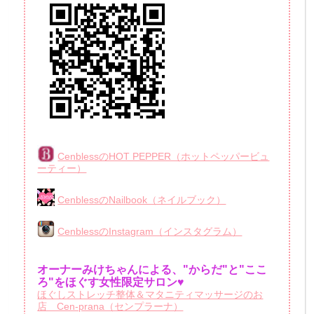
CenblessのHOT PEPPER（ホットペッパービュ
ーティー）
CenblessのNailbook（ネイルブック）
CenblessのInstagram（インスタグラム）
オーナーみけちゃんによる、"からだ"と"ここ
ろ"をほぐす女性限定サロン♥
ほぐしストレッチ整体＆マタニティマッサージのお
店 Cen-prana（センプラーナ）