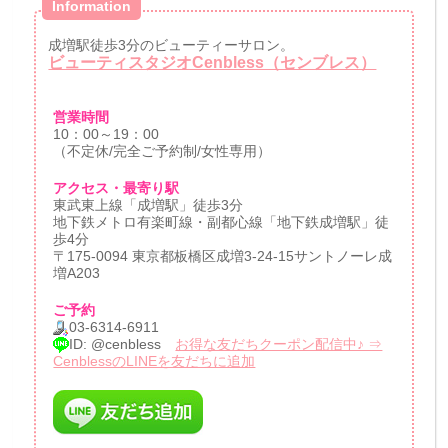
Information
成増駅徒歩3分のビューティーサロン。
ビューティスタジオCenbless（センブレス）
営業時間
10：00～19：00
（不定休/完全ご予約制/女性専用）
アクセス・最寄り駅
東武東上線「成増駅」徒歩3分
地下鉄メトロ有楽町線・副都心線「地下鉄成増駅」徒
歩4分
〒175-0094 東京都板橋区成増3-24-15サントノーレ成
増A203
ご予約
03-6314-6911
ID: @cenbless
お得な友だちクーポン配信中♪ ⇒
CenblessのLINEを友だちに追加