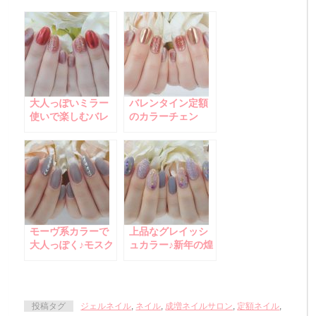
大人っぽいミラー
バレンタイン定額
使いで楽しむバレ
のカラーチェン
ンタインネイル♪
ジ！ブロンズミラ
ー＆キャッツアイ
ネイル
モーヴ系カラーで
上品なグレイッシ
大人っぽく♪モスク
ュカラー♪新年の煌
グレーのマット仕
びやかネイル☆
上げネイル
投稿タグ
ジェルネイル
,
ネイル
,
成増ネイルサロン
,
定額ネイル
,