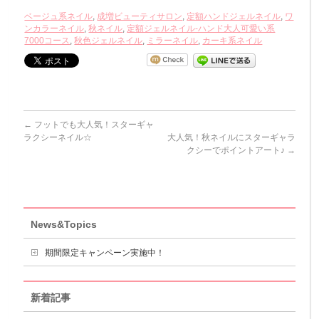
ベージュ系ネイル
,
成増ビューティサロン
,
定額ハンドジェルネイル
,
ワ
ンカラーネイル
,
秋ネイル
,
定額ジェルネイル-ハンド大人可愛い系
7000コース
,
秋色ジェルネイル
,
ミラーネイル
,
カーキ系ネイル
←
フットでも大人気！スターギャ
ラクシーネイル☆
大人気！秋ネイルにスターギャラ
クシーでポイントアート♪
→
News&Topics
期間限定キャンペーン実施中！
新着記事