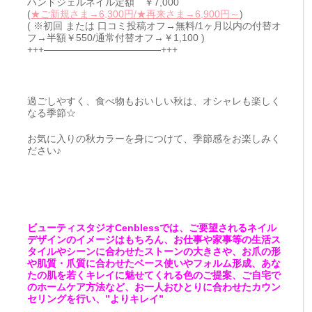
ハンドジェルネイル定額 ￥7,000
(
★ご新規さま→6,300円/★再来さま→6,900円～
)
( ※初回 または 口コミ投稿オフ→無料/1ヶ月以内の付替オ
フ→半額￥550/通常付替オフ→￥1,100 )
+++————————————+++
過ごしやすく、食べ物もおいしい秋は、オシャレも楽しく
なる季節☆
お気に入りの秋カラーを身につけて、季節感をお楽しみく
ださい♪
ビューティスタジオCenblessでは、ご要望されるネイル
デザインのイメージはもちろん、お仕事や家事等の生活ス
タイルやシーンに合わせたストーンの大きさや、お爪の形
や肌質・爪質に合わせたベース使いやフォルム形成、あな
たの肌を若くキレイに魅せてくれる色のご提案、ご自宅で
のホームケア方法など、お一人おひとりに合わせたカウン
セリングを行い、”よりキレイ”