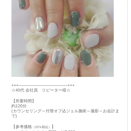
+++————————————+++
☆40代 会社員 リピーター様☆
【所要時間】
約120分
(カウンセリング～付替オフ込ジェル施術～撮影～お会計ま
で)
【参考価格
】
（10％税込）