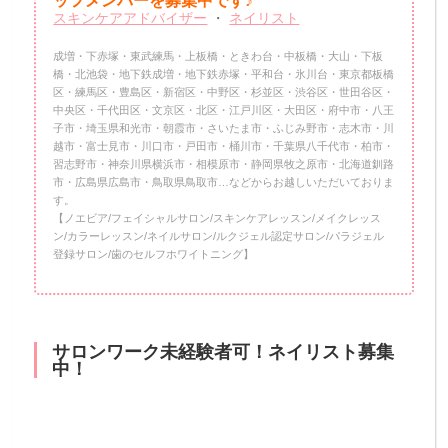
ッフメンバーを
募集中です♪
スキンケアアドバイザー
・
ネイリスト
成増・下赤塚・東武練馬・上板橋・ときわ台・中板橋・大山・下板
橋・北池袋・地下鉄成増・地下鉄赤塚・平和台・氷川台・東京都板橋
区・練馬区・豊島区・新宿区・中野区・杉並区・渋谷区・世田谷区・
中央区・千代田区・文京区・北区・江戸川区・大田区・府中市・八王
子市・埼玉県和光市・朝霞市・さいたま市・ふじみ野市・志木市・川
越市・富士見市・川口市・戸田市・桶川市・千葉県八千代市・柏市・
習志野市・神奈川県横浜市・相模原市・静岡県牧之原市・北海道釧路
市・広島県広島市・鳥取県鳥取市…などからお越しいただいておりま
す。
【ノエビア/フェイシャルサロン/スキンケアレッスン/メイクレッス
ン/カラーレッスン/ネイルサロン/ルクジェル認定サロン/パラジェル
登録サロン/歯のセルフホワイトニング】
サロンワーク未経験者可！ネイリスト募集
中！