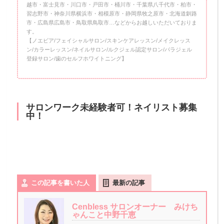
越市・富士見市・川口市・戸田市・桶川市・千葉県八千代市・柏市・
習志野市・神奈川県横浜市・相模原市・静岡県牧之原市・北海道釧路
市・広島県広島市・鳥取県鳥取市…などからお越しいただいておりま
す。
【ノエビア/フェイシャルサロン/スキンケアレッスン/メイクレッス
ン/カラーレッスン/ネイルサロン/ルクジェル認定サロン/パラジェル
登録サロン/歯のセルフホワイトニング】
サロンワーク未経験者可！ネイリスト募集
中！
この記事を書いた人
最新の記事
Cenbless サロンオーナー みけち
ゃんこと中野千恵