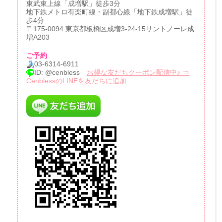
東武東上線「成増駅」徒歩3分
地下鉄メトロ有楽町線・副都心線「地下鉄成増駅」徒
歩4分
〒175-0094 東京都板橋区成増3-24-15サントノーレ成
増A203
ご予約
03-6314-6911
ID: @cenbless
お得な友だちクーポン配信中♪ ⇒
CenblessのLINEを友だちに追加