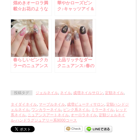
煌めきオーロラ満
華やかローズピン
載☆お花のような
ク♪キャッツアイ＆
華やかで可愛い梅
オーロラホログラ
雨ネイル
ムネイル
春らしいピンクカ
上品リッチなダー
ラーのニュアンス
クニュアンス♪春の
アートに立体ビジ
フォーマルネイル
ュー☆
投稿タグ
ジェルネイル
,
ネイル
,
成増ネイルサロン
,
定額ネイル
,
タイダイネイル
,
マーブルネイル
,
成増ビューティサロン
,
定額ハンドジ
ェルネイル
,
ワンカラーネイル
,
ピンク系ネイル
,
ミラーネイル
,
レッド
系ネイル
,
ニュアンスアートネイル
,
オーロラネイル
,
定額ジェルネイ
ル-ハンドラグジュアリー系9000コース