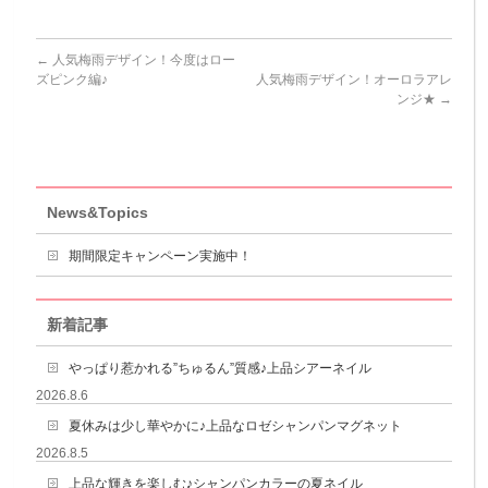
←
人気梅雨デザイン！今度はロー
ズピンク編♪
人気梅雨デザイン！オーロラアレ
ンジ★
→
News&Topics
期間限定キャンペーン実施中！
新着記事
やっぱり惹かれる”ちゅるん”質感♪上品シアーネイル
2026.8.6
夏休みは少し華やかに♪上品なロゼシャンパンマグネット
2026.8.5
上品な輝きを楽しむ♪シャンパンカラーの夏ネイル