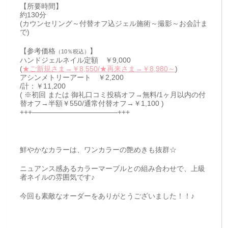
【所要時間】
約130分
(カウンセリング～付替オフ込ジェル施術～撮影～お会計ま
で)
【参考価格
】
（10％税込）
ハンドジェルネイル定額 ￥9,000
(
★ご新規さま→￥8,550/★再来さま→￥8,980～
)
アシンメトリーアート ￥2,200
/計：￥11,200
( ※初回 または 御礼口コミ投稿オフ→無料/1ヶ月以内の付
替オフ→半額￥550/通常付替オフ→￥1,100 )
+++————————————+++
鮮やかなカラーは、ワンカラーの艶めきも抜群☆
ニュアンス感あるカラーマーブルとの組み合わせで、上級
者ネイルの雰囲気です♪
今回も素敵なオーダーをありがとうございました！！♪