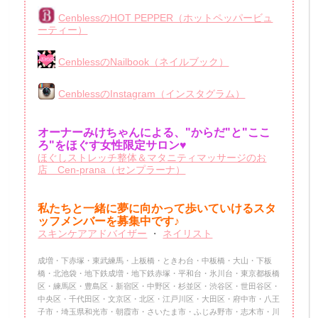
CenblessのHOT PEPPER（ホットペッパービュ
ーティー）
CenblessのNailbook（ネイルブック）
CenblessのInstagram（インスタグラム）
オーナーみけちゃんによる、"からだ"と"ここ
ろ"をほぐす女性限定サロン♥
ほぐしストレッチ整体＆マタニティマッサージのお
店 Cen-prana（センプラーナ）
私たちと一緒に夢に向かって歩いていけるスタ
ッフメンバーを
募集中です♪
スキンケアアドバイザー
・
ネイリスト
成増・下赤塚・東武練馬・上板橋・ときわ台・中板橋・大山・下板
橋・北池袋・地下鉄成増・地下鉄赤塚・平和台・氷川台・東京都板橋
区・練馬区・豊島区・新宿区・中野区・杉並区・渋谷区・世田谷区・
中央区・千代田区・文京区・北区・江戸川区・大田区・府中市・八王
子市・埼玉県和光市・朝霞市・さいたま市・ふじみ野市・志木市・川