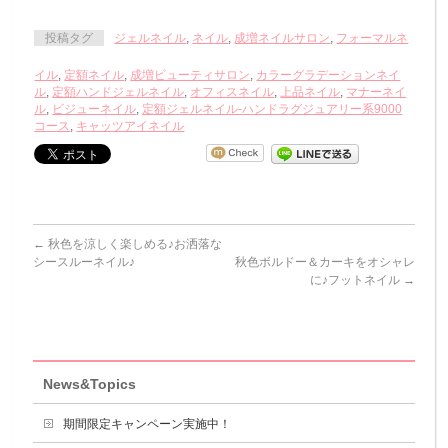
投稿タグ
ジェルネイル
,
ネイル
,
成増ネイルサロン
,
フォーマルネ
イル
,
定額ネイル
,
成増ビューティサロン
,
カラーグラデーションネイ
ル
,
定額ハンドジェルネイル
,
オフィスネイル
,
上品ネイル
,
マナーネイ
ル
,
ビジューネイル
,
定額ジェルネイル-ハンドラグジュアリー系9000
コース
,
キャッツアイネイル
←
秋色を涼しく楽しめる♪お洒落な
シースルーネイル♪
秋色ボルドー＆カーキをオシャレ
に♪フットネイル
→
News&Topics
期間限定キャンペーン実施中！