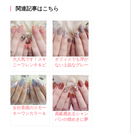
関連記事はこちら
大人気です！スキ
オフィスでも浮か
ニーフレンチ＆ビ
ない上品なグレー
ジューネイル
ジュカラー×ビジュ
ーネイル
女社長様のスモー
キーワンカラー＆
高級感あるシャン
ビジューネイル
パンの煌めきに夢
中♪シアーブラウン
＆ビジューネイル