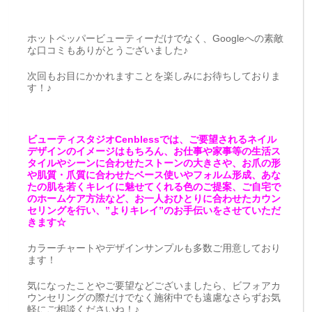
ホットペッパービューティーだけでなく、Googleへの素敵
な口コミもありがとうございました♪
次回もお目にかかれますことを楽しみにお待ちしておりま
す！♪
ビューティスタジオCenblessでは、ご要望されるネイル
デザインのイメージはもちろん、お仕事や家事等の生活ス
タイルやシーンに合わせたストーンの大きさや、お爪の形
や肌質・爪質に合わせたベース使いやフォルム形成、あな
たの肌を若くキレイに魅せてくれる色のご提案、ご自宅で
のホームケア方法など、お一人おひとりに合わせたカウン
セリングを行い、”よりキレイ”のお手伝いをさせていただ
きます☆
カラーチャートやデザインサンプルも多数ご用意しており
ます！
気になったことやご要望などございましたら、ビフォアカ
ウンセリングの際だけでなく施術中でも遠慮なさらずお気
軽にご相談くださいね！♪