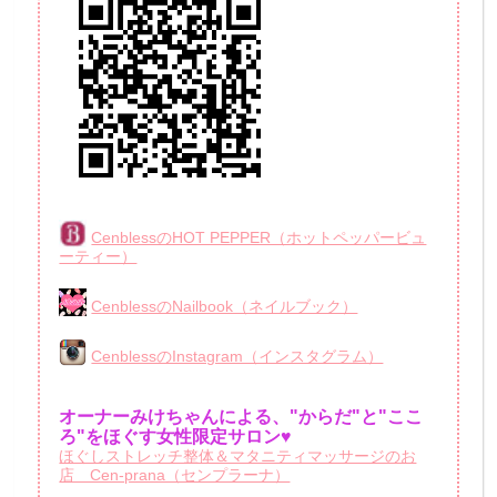
CenblessのHOT PEPPER（ホットペッパービュ
ーティー）
CenblessのNailbook（ネイルブック）
CenblessのInstagram（インスタグラム）
オーナーみけちゃんによる、"からだ"と"ここ
ろ"をほぐす女性限定サロン♥
ほぐしストレッチ整体＆マタニティマッサージのお
店 Cen-prana（センプラーナ）