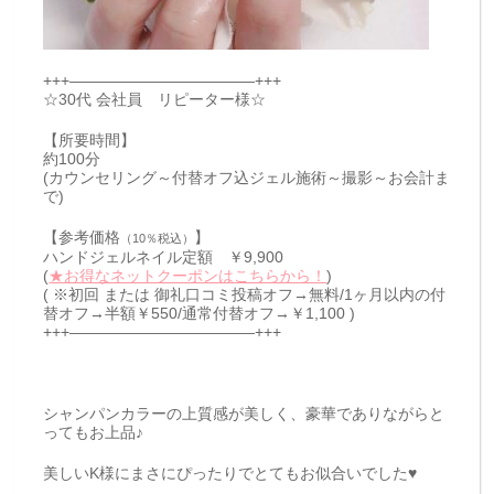
+++————————————+++
☆30代 会社員 リピーター様☆
【所要時間】
約100分
(カウンセリング～付替オフ込ジェル施術～撮影～お会計ま
で)
【参考価格
】
（10％税込）
ハンドジェルネイル定額 ￥9,900
(
★お得なネットクーポンはこちらから！
)
( ※初回 または 御礼口コミ投稿オフ→無料/1ヶ月以内の付
替オフ→半額￥550/通常付替オフ→￥1,100 )
+++————————————+++
シャンパンカラーの上質感が美しく、豪華でありながらと
ってもお上品♪
美しいK様にまさにぴったりでとてもお似合いでした♥