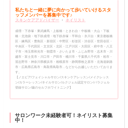
私たちと一緒に夢に向かって歩いていけるスタ
ッフメンバーを
募集中です♪
スキンケアアドバイザー
・
ネイリスト
成増・下赤塚・東武練馬・上板橋・ときわ台・中板橋・大山・下板
橋・北池袋・地下鉄成増・地下鉄赤塚・平和台・氷川台・東京都板橋
区・練馬区・豊島区・新宿区・中野区・杉並区・渋谷区・世田谷区・
中央区・千代田区・文京区・北区・江戸川区・大田区・府中市・八王
子市・埼玉県和光市・朝霞市・さいたま市・ふじみ野市・志木市・川
越市・富士見市・川口市・戸田市・桶川市・千葉県八千代市・柏市・
習志野市・神奈川県横浜市・相模原市・静岡県牧之原市・北海道釧路
市・広島県広島市・鳥取県鳥取市…などからお越しいただいておりま
す。
【ノエビア/フェイシャルサロン/スキンケアレッスン/メイクレッス
ン/カラーレッスン/ネイルサロン/ルクジェル認定サロン/パラジェル
登録サロン/歯のセルフホワイトニング】
サロンワーク未経験者可！ネイリスト募集
中！