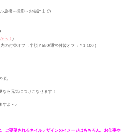
ル施術～撮影～お会計まで)
0
から！
)
以内の付替オフ→半額￥550/通常付替オフ→￥1,100 )
+
の頃。
夏なら元気につけこなせます！
ますよ～♪
sでは、ご要望されるネイルデザインのイメージはもちろん、お仕事や