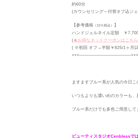
約60分
(カウンセリング～付替オフ込ジェ
【参考価格
】
（10％税込）
ハンドジェルネイル定額 ￥7,70
(
★お得なネットクーポンはこちら
( ※初回 オフ→半額￥825/1ヶ月
+++————————————++
ますますブルー系が人気の今日こ
いつもよりも濃いめのカラーも、
ブルー系だけでも多色ご用意して
ビューティスタジオCenbles