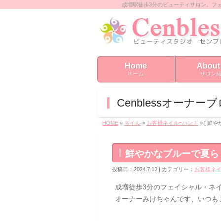
成増駅徒歩3分のビューティサロン。フ
Home
About
ホーム
サロン
Cenblessオーナー
HOME
»
ネイル
»
お客様ネイルｰハンド
» [ 
鮮やかなブルーで夏ら
投稿日：2024.7.12 | カテゴリー：
お客様ネイ
成増徒歩3分のフェイシャル・ネイル
オーナーみけちゃんです、いつも