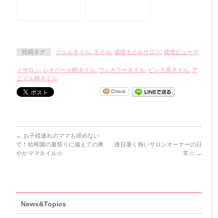
ブラック×ガーリー
×ガンメタ★ハロウ
ピンクのツィード
ィンネイル
ネイル
投稿タグ
ジェルネイル
,
ネイル
,
成増ネイルサロン
,
成増ビューテ
ィサロン
,
レオパード柄ネイル
,
ワンカラーネイル
,
ピンク系ネイル
,
ア
ニマル柄ネイル
←
お子様連れのママも諦めない
で！幼稚園の夏祭りに備えての爽
連日暑く熱いサロンオーナーの日
やかママネイル☆
常☆
→
News&Topics