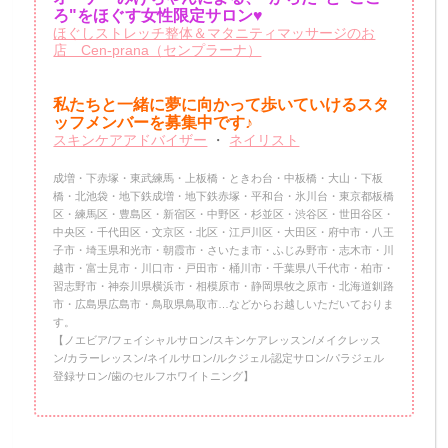
ろ"をほぐす女性限定サロン♥
ほぐしストレッチ整体＆マタニティマッサージのお
店 Cen-prana（センプラーナ）
私たちと一緒に夢に向かって歩いていけるスタ
ッフメンバーを
募集中です♪
スキンケアアドバイザー
・
ネイリスト
成増・下赤塚・東武練馬・上板橋・ときわ台・中板橋・大山・下板
橋・北池袋・地下鉄成増・地下鉄赤塚・平和台・氷川台・東京都板橋
区・練馬区・豊島区・新宿区・中野区・杉並区・渋谷区・世田谷区・
中央区・千代田区・文京区・北区・江戸川区・大田区・府中市・八王
子市・埼玉県和光市・朝霞市・さいたま市・ふじみ野市・志木市・川
越市・富士見市・川口市・戸田市・桶川市・千葉県八千代市・柏市・
習志野市・神奈川県横浜市・相模原市・静岡県牧之原市・北海道釧路
市・広島県広島市・鳥取県鳥取市…などからお越しいただいておりま
す。
【ノエビア/フェイシャルサロン/スキンケアレッスン/メイクレッス
ン/カラーレッスン/ネイルサロン/ルクジェル認定サロン/パラジェル
登録サロン/歯のセルフホワイトニング】