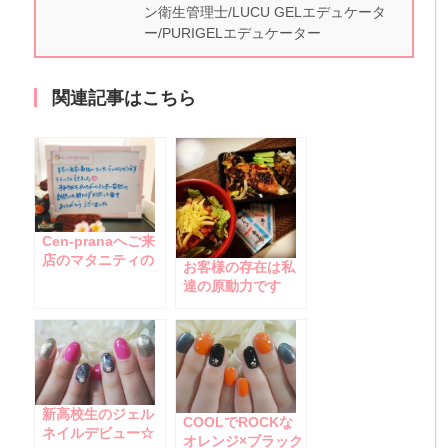
ン衛生管理士/LUCU GELエデュケータ
ー/PURIGELエデュケーター
関連記事はこちら
Cen-pranaへご来
店のマタニティの
お客様の存在は私
お客様☆
達の原動力です
っ！
新高校生のジェル
COOLでROCKな
ネイルデビュー☆
オレンジ×ブラック