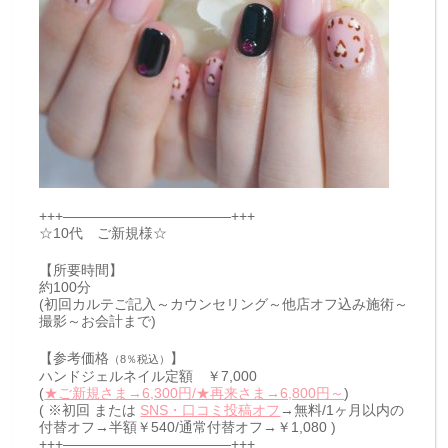
+++————————————+++
☆10代 ご新規様☆
【所要時間】
約100分
(初回カルテご記入～カウンセリング～他店オフ込み施術～
撮影～お会計まで)
【参考価格
】
（8％税込）
ハンドジェルネイル定額 ￥7,000
(
★ご新規さま→6,300円/★再来さま→6,800円～
)
( ※初回 または
SNS・口コミ投稿オフ
→無料/1ヶ月以内の
付替オフ→半額￥540/通常付替オフ→￥1,080 )
+++————————————+++