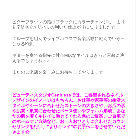
ビターブラウンの指はブラックにカラーチェンジし、より
甘辛MIXでメリハリの利いた仕上がりになりました☆
グループを組んでライブハウスで音楽活動に励んでいらっ
しゃるK様。
ギターを奏でる指先に甘辛MIXなネイルはきっと素敵に映
えるでしょうね～♪
またのご来店を楽しみにお待ちしております☆
ビューティスタジオCenblessでは、ご要望されるネイル
デザインのイメージはもちろん、お仕事や家事等の生活ス
タイルやシーンに合わせたストーンの大きさや、お爪の形
や肌質・爪質に合わせたベース使いやフォルム形成、あな
たの肌を若くキレイに魅せてくれる色のご提案、ご自宅で
のホームケア方法など、お一人おひとりに合わせたカウン
セリングを行い、”よりキレイ”のお手伝いをさせていただ
きます☆