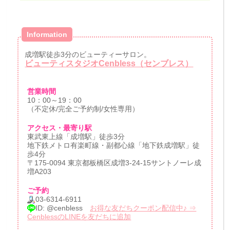
Information
成増駅徒歩3分のビューティーサロン。
ビューティスタジオCenbless（センブレス）
営業時間
10：00～19：00
（不定休/完全ご予約制/女性専用）
アクセス・最寄り駅
東武東上線「成増駅」徒歩3分
地下鉄メトロ有楽町線・副都心線「地下鉄成増駅」徒
歩4分
〒175-0094 東京都板橋区成増3-24-15サントノーレ成
増A203
ご予約
03-6314-6911
ID: @cenbless
お得な友だちクーポン配信中♪ ⇒
CenblessのLINEを友だちに追加