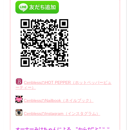
CenblessのHOT PEPPER（ホットペッパービュ
ーティー）
CenblessのNailbook（ネイルブック）
CenblessのInstagram（インスタグラム）
オーナーみけちゃんによる、"からだ"と"ここ