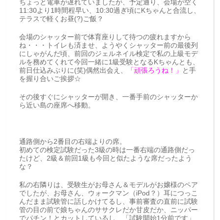
ちょっと電車が遅れていましたが、予定通り、会場が空く
11:30より1時間程早い、10:30過ぎ頃にKちゃんと合流し、
テラスで軽くお昼(?)ご飯？
会場のシャッター前で体育座りして待つの疲れますから
ね・・・トイレも済ませ、ようやくシャッター前の最後列
にしゃがんだ頃、前回のジェルネイル検定で私の上級モデ
ルを務めてくれて今回一緒に1級受験となるKちゃんとも、
前日仕込みぶりに(笑)偶然出会え、
「頑張ろうね！」
と手
を握り合いご挨拶☆
その後すぐにシャッターが開き、一番手前のシャッターか
ら近い島の座席へ移動。
通路側から2番目の右端よりの席。
初めての検定試験だった3級の時は一番右端の通路側だっ
たけど、2級＆前回1級も今回と似たような席だったよう
な？
私の右隣りは、受験生がお母さん＆モデルがお嬢様のペア
でしたが、お母さん、ウォークマン（iPod？）耳につっこ
んだまま試験管に話しかけてるし、事前審査の直前に試験
管の目の前で娘ちゃんのササクレだか甘皮だか、ニッパー
でパチン！とカットしているし、「試験開始1分前です」