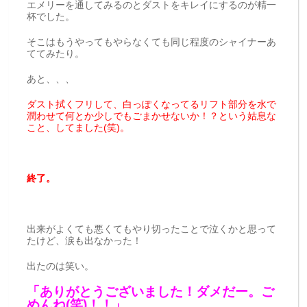
エメリーを通してみるのとダストをキレイにするのが精一
杯でした。
そこはもうやってもやらなくても同じ程度のシャイナーあ
ててみたり。
あと、、、
ダスト拭くフリして、白っぽくなってるリフト部分を水で
潤わせて何とか少しでもごまかせないか！？という姑息な
こと、してました(笑)。
終了。
出来がよくても悪くてもやり切ったことで泣くかと思って
たけど、涙も出なかった！
出たのは笑い。
「ありがとうございました！ダメだー。ご
めんね(笑)！！」