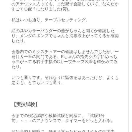
のアナウンス入っても、まだ親子会話していて、なんだか
すごく心配？になりました(笑)。
私はいつも通り、テーブルセッティング。
絵の具やカラーパウダーの蓋がちゃんと開くか確認した
り、メンダのポンプでちゃんと消毒液上がってくるか確認
したり。
会場内でのミクスチュアーの確認はしませんでしたが、一
発目＆一番の関門である、Kちゃんの指先クの字にめっち
ゃ曲がってる右手中指のCカーブチップ装着を確かめてみ
たり。
いつも通りです。それなりに緊張感はあったけど、よくも
悪くも、とてもいつも通り。
【実技試験】
今までの検定試験や模擬試験と同様に、「試験1分
前」・・・のアナウンスで、タイマーをピッと入れる。
開始合図と同時に、静まり返ったビックサイトの会場内