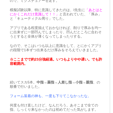
ので、ミクスチュアーを足す。
模擬試験以降、特に意識してきたのは、I先生に
「あとはと
にかくこれだけ意識して！！」
と言われていた、「厚み」
と「キューティクル周り」でした。
アプリである程度揃えておかなければ、削りで厚みを均一
に出来ずに一部凹んでしまったり、凹んだところに合わそ
うとすると全体が薄くなってしまったりする。
なので、そこはいつも以上に意識をして、とにかくアプリ
の段階で1本ずつ出来るだけ厚みをそろえていきました。
☆ここまでで約23分強経過。いつもよりやや遅い。でも許
容範囲内。
続いてスカ5本。
中指→薬指→人差し指→小指→親指
、の
順番で行いました。
フォーム装着の神も、一度も下りてこなかったな。
何度も付け直したけど、なんだろう。あそこまで全ての
指、しっくり来なかったのは初めてだった気がします。