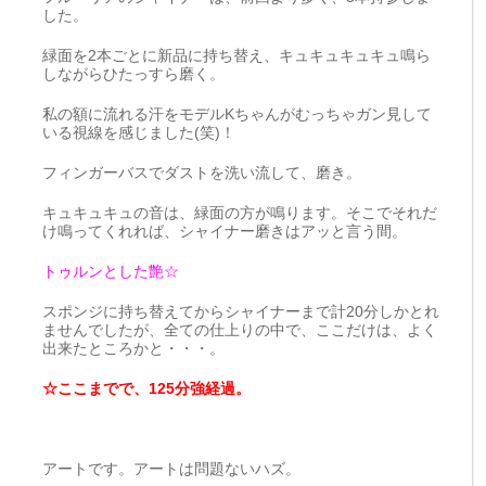
した。
緑面を2本ごとに新品に持ち替え、キュキュキュキュ鳴ら
しながらひたっすら磨く。
私の額に流れる汗をモデルKちゃんがむっちゃガン見して
いる視線を感じました(笑)！
フィンガーバスでダストを洗い流して、磨き。
キュキュキュの音は、緑面の方が鳴ります。そこでそれだ
け鳴ってくれれば、シャイナー磨きはアッと言う間。
トゥルンとした艶☆
スポンジに持ち替えてからシャイナーまで計20分しかとれ
ませんでしたが、全ての仕上りの中で、ここだけは、よく
出来たところかと・・・。
☆ここまでで、125分強経過。
アートです。アートは問題ないハズ。