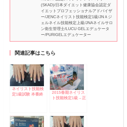
(SKAD)/日本ダイエット健康協会認定ダ
イエットプロフェッショナルアドバイザ
ー/JENCネイリスト技能検定1級/JNＡジ
ェルネイル技能検定上級/JNAネイルサロ
ン衛生管理士/LUCU GELエデュケータ
ー/PURIGELエデュケーター
関連記事はこちら
ネイリスト技能検
2015春期ネイリス
定1級試験 本番終
ト技能検定1級→正
了②会場～事前審
式な合否結果が出
査
ました♪