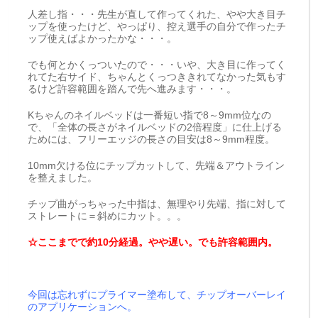
人差し指・・・先生が直して作ってくれた、やや大き目チ
ップを使ったけど、やっぱり、控え選手の自分で作ったチ
ップ使えばよかったかな・・・。
でも何とかくっついたので・・・いや、大き目に作ってく
れてた右サイド、ちゃんとくっつききれてなかった気もす
るけど許容範囲を踏んで先へ進みます・・・。
Kちゃんのネイルベッドは一番短い指で8～9mm位なの
で、「全体の長さがネイルベッドの2倍程度」に仕上げる
ためには、フリーエッジの長さの目安は8～9mm程度。
10mm欠ける位にチップカットして、先端＆アウトライン
を整えました。
チップ曲がっちゃった中指は、無理やり先端、指に対して
ストレートに＝斜めにカット。。。
☆ここまでで約10分経過。やや遅い。でも許容範囲内。
今回は忘れずにプライマー塗布して、チップオーバーレイ
のアプリケーションへ。