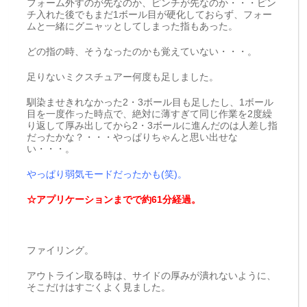
フォーム外すのが先なのか、ピンチが先なのか・・・ピン
チ入れた後でもまだ1ボール目が硬化しておらず、フォー
ムと一緒にグニャッとしてしまった指もあった。
どの指の時、そうなったのかも覚えていない・・・。
足りないミクスチュアー何度も足しました。
馴染ませきれなかった2・3ボール目も足したし、1ボール
目を一度作った時点で、絶対に薄すぎて同じ作業を2度繰
り返して厚み出してから2・3ボールに進んだのは人差し指
だったかな？・・・やっぱりちゃんと思い出せな
い・・・。
やっぱり弱気モードだったかも(笑)。
☆アプリケーションまでで約61分経過。
ファイリング。
アウトライン取る時は、サイドの厚みが潰れないように、
そこだけはすごくよく見ました。