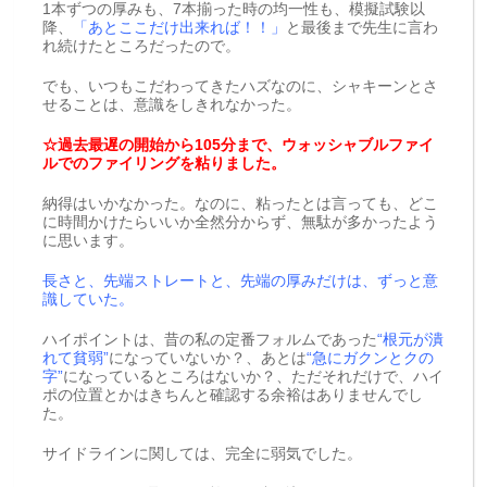
1本ずつの厚みも、7本揃った時の均一性も、模擬試験以
降、
「あとここだけ出来れば！！」
と最後まで先生に言わ
れ続けたところだったので。
でも、いつもこだわってきたハズなのに、シャキーンとさ
せることは、意識をしきれなかった。
☆過去最遅の開始から105分まで、ウォッシャブルファイ
ルでのファイリングを粘りました。
納得はいかなかった。なのに、粘ったとは言っても、どこ
に時間かけたらいいか全然分からず、無駄が多かったよう
に思います。
長さと、先端ストレートと、先端の厚みだけは、ずっと意
識していた。
ハイポイントは、昔の私の定番フォルムであった
“根元が潰
れて貧弱”
になっていないか？、あとは
“急にガクンとクの
字”
になっているところはないか？、ただそれだけで、ハイ
ポの位置とかはきちんと確認する余裕はありませんでし
た。
サイドラインに関しては、完全に弱気でした。