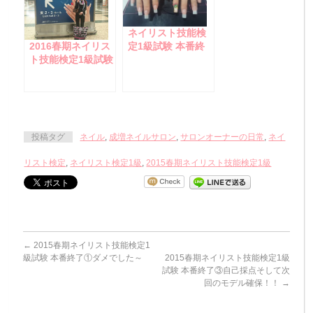
ネイリスト技能検
2016春期ネイリス
定1級試験 本番終
ト技能検定1級試験
了①
本番終了③会場到
着～座席のこと～
事前審査
投稿タグ
ネイル
,
成増ネイルサロン
,
サロンオーナーの日常
,
ネイ
リスト検定
,
ネイリスト検定1級
,
2015春期ネイリスト技能検定1級
←
2015春期ネイリスト技能検定1
級試験 本番終了①ダメでした～
2015春期ネイリスト技能検定1級
試験 本番終了③自己採点そして次
回のモデル確保！！
→