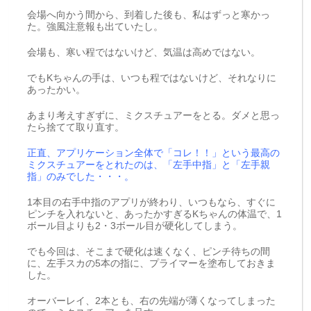
会場へ向かう間から、到着した後も、私はずっと寒かっ
た。強風注意報も出ていたし。
会場も、寒い程ではないけど、気温は高めではない。
でもKちゃんの手は、いつも程ではないけど、それなりに
あったかい。
あまり考えすぎずに、ミクスチュアーをとる。ダメと思っ
たら捨てて取り直す。
正直、アプリケーション全体で「コレ！！」という最高の
ミクスチュアーをとれたのは、「左手中指」と「左手親
指」のみでした・・・。
1本目の右手中指のアプリが終わり、いつもなら、すぐに
ピンチを入れないと、あったかすぎるKちゃんの体温で、1
ボール目よりも2・3ボール目が硬化してしまう。
でも今回は、そこまで硬化は速くなく、ピンチ待ちの間
に、左手スカの5本の指に、プライマーを塗布しておきま
した。
オーバーレイ、2本とも、右の先端が薄くなってしまった