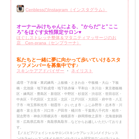
CenblessのInstagram（インスタグラム）
オーナーみけちゃんによる、"からだ"と"ここ
ろ"をほぐす女性限定サロン♥
ほぐしストレッチ整体＆マタニティマッサージのお
店 Cen-prana（センプラーナ）
私たちと一緒に夢に向かって歩いていけるスタ
ッフメンバーを
募集中です♪
スキンケアアドバイザー
・
ネイリスト
成増・下赤塚・東武練馬・上板橋・ときわ台・中板橋・大山・下板
橋・北池袋・地下鉄成増・地下鉄赤塚・平和台・氷川台・東京都板橋
区・練馬区・豊島区・新宿区・中野区・杉並区・渋谷区・世田谷区・
中央区・千代田区・文京区・北区・江戸川区・大田区・府中市・八王
子市・埼玉県和光市・朝霞市・さいたま市・ふじみ野市・志木市・川
越市・富士見市・川口市・戸田市・桶川市・千葉県八千代市・柏市・
習志野市・神奈川県横浜市・相模原市・静岡県牧之原市・北海道釧路
市・広島県広島市・鳥取県鳥取市…などからお越しいただいておりま
す。
【ノエビア/フェイシャルサロン/スキンケアレッスン/メイクレッス
ン/カラーレッスン/ネイルサロン/ルクジェル認定サロン/パラジェル