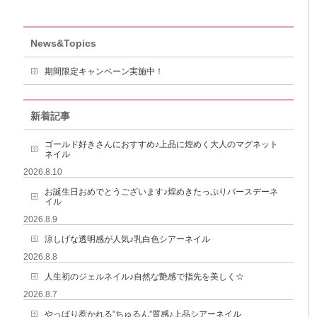
News&Topics
期間限定キャンペーン実施中！
新着記事
ゴールド好きさんにおすすめ♪上品に煌めく大人のマグネット
ネイル
2026.8.10
お誕生日おめでとうございます♪煌めきたっぷりバースデーネ
イル
2026.8.9
涼しげな透明感が人気♪乳白色シアーネイル
2026.8.8
人生初のジェルネイル♪自然な艶感で指先を美しく☆
2026.8.7
やっぱり惹かれる”ちゅるん”質感♪上品シアーネイル