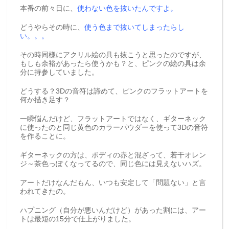
本番の前々日に、
使わない色を抜いたんですよ。
どうやらその時に、
使う色まで抜いてしまったらし
い。。。
その時同様にアクリル絵の具も抜こうと思ったのですが、
もしも余裕があったら使うかも？と、ピンクの絵の具は余
分に持参していました。
どうする？3Dの音符は諦めて、ピンクのフラットアートを
何か描き足す？
一瞬悩んだけど、フラットアートではなく、ギターネック
に使ったのと同じ黄色のカラーパウダーを使って3Dの音符
を作ることに。
ギターネックの方は、ボディの赤と混ざって、若干オレン
ジ～茶色っぽくなってるので、同じ色には見えないハズ。
アートだけなんだもん、いつも安定して「問題ない」と言
われてきたの。
ハプニング（自分が悪いんだけど）があった割には、アー
トは最短の15分で仕上がりました。