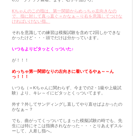
Kちゃんのこの指は、第一関節からめっちゃ左向きなの
で、指に対して真っ直ぐ＝かなぁ～り右を意識してつけな
ければいけない指。
それを意識しての練習は模擬試験を含めて2回しかできな
かったけど・・・頭でだけは分かっています。
いつもよりピタッとくっついた♪
が！！！
めっちゃ第一関節なりの左向きに着いてるやぁ～～ん
っ！！！
いつも（＝Kちゃんに関わらず、今までの2・1級や上級試
験）より、キレ～イにピタッとくっついてます。
外す？外してサンディングし直してやり直せばよかったの
かなぁ～？
でも、曲がってくっついてしまった模擬試験の時でも、先
生には特にそこは指摘されなかった・・・とりあえずスル
ーして、人差し指へ。