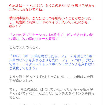
今思えば・・・だけど、もうこのあたりから焦り？があっ
たかもしれないですね。
手指消毒以外、まだひとっつも納得いくことがなかった
し、無意識に弱気モードのスイッチ入っていたのかも
(笑)！？
『スカのアプリケーション1本終えて、ピンチ入れるの待
つ間に、次の指のフォーム装着』
なんてとんでもなく、
『1本2・3ボール乗せ終わったら、フォームを外して1ボー
ル目のピンチを入れるよりも先に、フォームつけっぱなし
でキューティクル～ストレスポイントのピンチを入れない
と硬化してしまう』
ような速さだったはずのKちゃんの指、、この日は大分勝
手が違いました。
でも、↑そこの練習、ほぼしていなかったから何か応用が
きくわけでもなく、ただただ、ピンチのタイミングを待ち
ました。