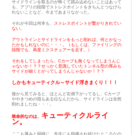
サイドラインを取るのが怖くて踏み込めないことはあって
も、アプリの段階でストレスポイントをきちんとつなげら
れないことなど、今まであまりなかった。
それが今回は何本も、
ストレスポイントが繋がりきれてい
ない。
アウトラインとサイドラインをもっと削れば、何とかなっ
たかもしれないのに・・・。（もしくは、ファイリングの
段階でも、再度ミクスチュアーを足す。）
それをしてしまったら、Cカーブも無くなってしまうんじ
ゃないか！？？せっかく意識していたトンネル型の厚みも
サイドが細くとがってしまうんじゃないか！？？
しかもキューティクル～サイド浮きまくり！！！
後から見てみると、ほとんど右側下がってるし、Cカーブ
ややきつめの指もある位なんだから、サイドラインは全然
削れましたね・・・。
キューティクルライ
致命的なのは、
ン。
ここも厚みと同様に、先生にも指摘され続けたところなの