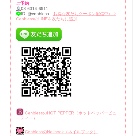
ご予約
03-6314-6911
ID: @cenbless
お得な友だちクーポン配信中♪ ⇒
CenblessのLINEを友だちに追加
CenblessのHOT PEPPER（ホットペッパービュ
ーティー）
CenblessのNailbook（ネイルブック）