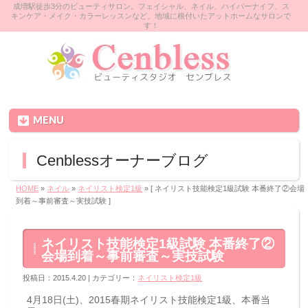
成増駅徒歩3分のビューティサロン。フェイシャル、ネイル、ハイパーナイフ、ス
キンケア・メイク・カラーレッスンなど。地域に根付いたアットホームなサロンで
す！
MENU
Cenblessオーナーブログ
HOME
»
ネイル
»
ネイリスト検定1級
» [ ネイリスト技能検定1級試験 本番終了②会場
到着～事前審査～実技試験 ]
ネイリスト技能検定1級試験 本番終了②
会場到着～事前審査～実技試験
投稿日：2015.4.20 | カテゴリー：
ネイリスト検定1級
4月18日(土)、2015春期ネイリスト技能検定1級、本番当