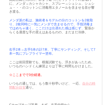
に、メンダ→カシャカシャ、スプレー→シュシュ、シュシ
ュ・・・のコットンに消毒用エタノールを含ませる音が響
き渡る。
メンダ派の私は、施術者＆モデルの分のコットンを2枚取
り、2枚同時に一気にメンダで含ませるので、手指消毒ま
ではめちゃ速く、ここだけは出遅れた感は感じず、
緊張か
らくる適度な手の震えはあるものの、まだまだ冷静。
右手2本→左手5本の計7本、丁寧にサンディング。そして7
本一気にプレプライマー塗布。
ここは前回受験でも、模擬試験でも、浮きがあったため、
いつものハンドくん練習よりは丁寧に時間もかけました。
☆ここまでで3分経過。
いつもの通しでは、もう数十秒早いけど、 一応、
自分の時
間配分目安
通り。
Cカーブチップ装着、まず、右手中指から。