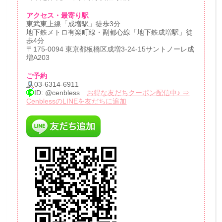
アクセス・最寄り駅
東武東上線「成増駅」徒歩3分
地下鉄メトロ有楽町線・副都心線「地下鉄成増駅」徒
歩4分
〒175-0094 東京都板橋区成増3-24-15サントノーレ成
増A203
ご予約
03-6314-6911
ID: @cenbless
お得な友だちクーポン配信中♪ ⇒
CenblessのLINEを友だちに追加