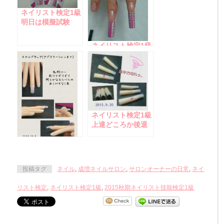
ネイリスト検定1級
明日は模擬試験
～！！
ネイリスト検定1級
モデル練習（10回
目）ただひたすら
迷走と深い撃沈…
と○○宣言！！！
ネイリスト検定1級
上達どころか後退
中・・・
ネイリスト検定1級
フォーム装着とサ
イドライン！！
投稿タグ
ネイル
,
成増ネイルサロン
,
サロンオーナーの日常
,
ネイ
リスト検定
,
ネイリスト検定1級
,
2015秋期ネイリスト技能検定1級