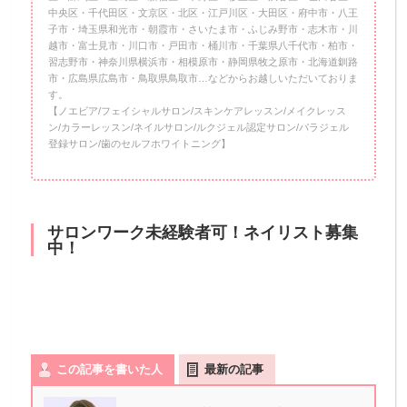
中央区・千代田区・文京区・北区・江戸川区・大田区・府中市・八王
子市・埼玉県和光市・朝霞市・さいたま市・ふじみ野市・志木市・川
越市・富士見市・川口市・戸田市・桶川市・千葉県八千代市・柏市・
習志野市・神奈川県横浜市・相模原市・静岡県牧之原市・北海道釧路
市・広島県広島市・鳥取県鳥取市…などからお越しいただいておりま
す。
【ノエビア/フェイシャルサロン/スキンケアレッスン/メイクレッス
ン/カラーレッスン/ネイルサロン/ルクジェル認定サロン/パラジェル
登録サロン/歯のセルフホワイトニング】
サロンワーク未経験者可！ネイリスト募集
中！
この記事を書いた人
最新の記事