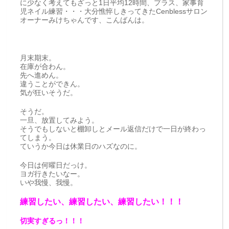
に少なく考えてもざっと1日平均12時間、プラス、家事育
児ネイル練習・・・大分憔悴しきってきたCenblessサロン
オーナーみけちゃんです、こんばんは。
月末期末。
在庫が合わん。
先へ進めん。
違うことができん。
気が狂いそうだ。
そうだ。
一旦、放置してみよう。
そうでもしないと棚卸しとメール返信だけで一日が終わっ
てしまう。
ていうか今日は休業日のハズなのに。
今日は何曜日だっけ。
ヨガ行きたいなー。
いや我慢、我慢。
練習したい、練習したい、練習したい！！！
切実すぎるっ！！！