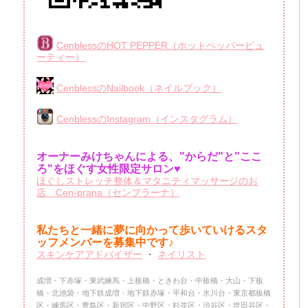
CenblessのHOT PEPPER（ホットペッパービュ
ーティー）
CenblessのNailbook（ネイルブック）
CenblessのInstagram（インスタグラム）
オーナーみけちゃんによる、"からだ"と"ここ
ろ"をほぐす女性限定サロン♥
ほぐしストレッチ整体＆マタニティマッサージのお
店 Cen-prana（センプラーナ）
私たちと一緒に夢に向かって歩いていけるスタ
ッフメンバーを
募集中です♪
スキンケアアドバイザー
・
ネイリスト
成増・下赤塚・東武練馬・上板橋・ときわ台・中板橋・大山・下板
橋・北池袋・地下鉄成増・地下鉄赤塚・平和台・氷川台・東京都板橋
区・練馬区・豊島区・新宿区・中野区・杉並区・渋谷区・世田谷区・