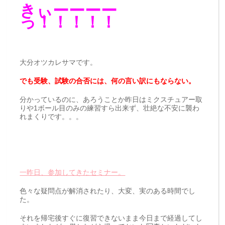
きぃーーーー
っ！！！！！
大分オツカレサマです。
でも受験、試験の合否には、何の言い訳にもならない。
分かっているのに、あろうことか昨日はミクスチュアー取
りや1ボール目のみの練習すら出来ず、壮絶な不安に襲わ
れまくりです。。。
一昨日、参加してきたセミナー。
色々な疑問点が解消されたり、大変、実のある時間でし
た。
それを帰宅後すぐに復習できないまま今日まで経過してし