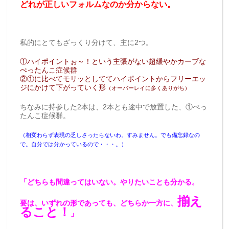
どれが正しいフォルムなのか分からない。
私的にとてもざっくり分けて、主に2つ。
①ハイポイントぉ～！という主張がない超緩やかカーブな
ぺったんこ症候群
②①に比べてモリッとしててハイポイントからフリーエッ
ジにかけて下がっていく形
（オーバーレイに多くありがち）
ちなみに持参した2本は、2本とも途中で放置した、①ぺっ
たんこ症候群。
（相変わらず表現の乏しさったらないわ。すみません。でも備忘録なの
で。自分では分かっているので・・・。）
「どちらも間違ってはいない。やりたいことも分かる。
揃え
要は、いずれの形であっても、どちらか一方に、
ること！
」