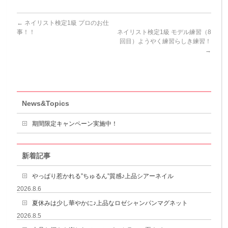
←
ネイリスト検定1級 プロのお仕
事！！
ネイリスト検定1級 モデル練習（8
回目）ようやく練習らしき練習！
→
News&Topics
期間限定キャンペーン実施中！
新着記事
やっぱり惹かれる”ちゅるん”質感♪上品シアーネイル
2026.8.6
夏休みは少し華やかに♪上品なロゼシャンパンマグネット
2026.8.5