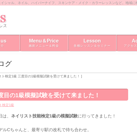
ェイシャル、ネイル、ハイパーナイフ、スキンケア・メイク・カラーレッスンなど。地域に
 us
Menu＆Price
Lesson
A
紹介
施術メニュー＆料金
各種レッスン＆セミナー
アクセ
ブログ
リスト検定1級 三度目の1級模擬試験を受けて来ました！ ]
三度目の1級模擬試験を受けて来ました！
ト検定1級
日は、
ネイリスト技能検定1級の模擬試験
に行ってきました！
デルCちゃんと、最寄り駅の改札で待ち合わせ。