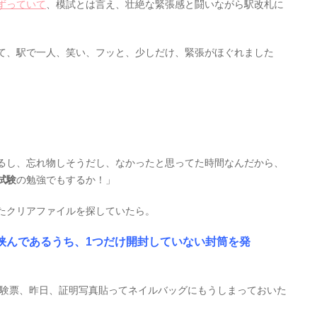
ずっていて
、模試とは言え、壮絶な緊張感と闘いながら駅改札に
て、駅で一人、笑い、フッと、少しだけ、緊張がほぐれました
るし、忘れ物しそうだし、なかったと思ってた時間なんだから、
試験
の勉強でもするか！」
たクリアファイルを探していたら。
挟んであるうち、1つだけ開封していない封筒を発
受験票、昨日、証明写真貼ってネイルバッグにもうしまっておいた