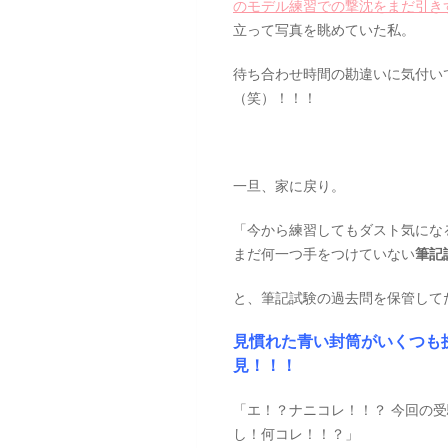
のモデル練習での撃沈をまだ引き
立って写真を眺めていた私。
待ち合わせ時間の勘違いに気付い
（笑）！！！
一旦、家に戻り。
「今から練習してもダスト気にな
まだ何一つ手をつけていない
筆記
と、筆記試験の過去問を保管して
見慣れた青い封筒がいくつも
見！！！
「エ！？ナニコレ！！？ 今回の
し！何コレ！！？」