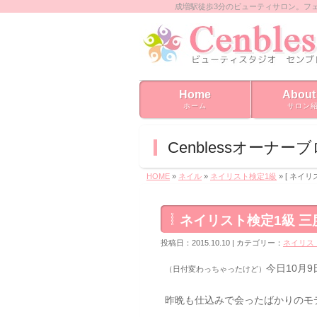
成増駅徒歩3分のビューティサロン。フ
Home
About
ホーム
サロン
Cenblessオーナー
HOME
»
ネイル
»
ネイリスト検定1級
» [ ネイ
ネイリスト検定1級 
投稿日：2015.10.10 | カテゴリー：
ネイリス
今日10月9
（日付変わっちゃったけど）
昨晩も仕込みで会ったばかりのモ