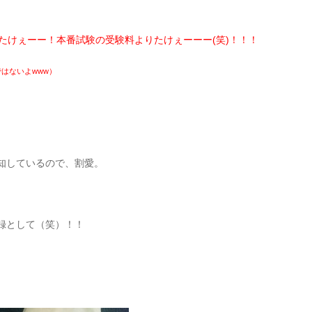
・超たけぇーー！本番試験の受験料よりたけぇーーー(笑)！！！
はないよwww）
知しているので、割愛。
録として（笑）！！