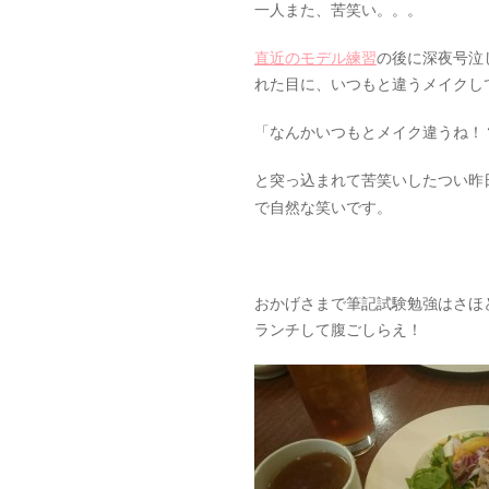
一人また、苦笑い。。。
直近のモデル練習
の後に深夜号泣
れた目に、いつもと違うメイクし
「なんかいつもとメイク違うね！
と突っ込まれて苦笑いしたつい昨
で自然な笑いです。
おかげさまで筆記試験勉強はさほ
ランチして腹ごしらえ！