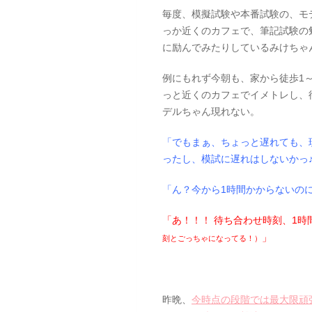
毎度、模擬試験や本番試験の、モ
っか近くのカフェで、筆記試験の
に励んでみたりしているみけちゃ
例にもれず今朝も、家から徒歩1～
っと近くのカフェでイメトレし、
デルちゃん現れない。
「でもまぁ、ちょっと遅れても、
ったし、模試に遅れはしないかっ
「ん？今から1時間かからないのに
「あ！！！ 待ち合わせ時刻、1
」
刻とごっちゃになってる！）
昨晩、
今時点の段階では最大限頑