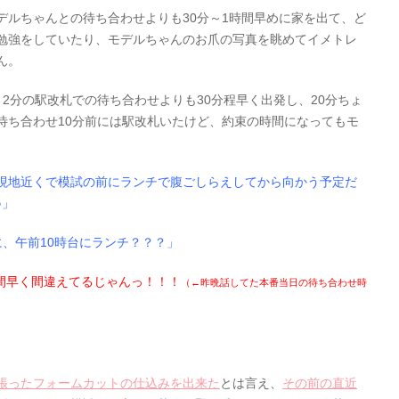
デルちゃんとの待ち合わせよりも30分～1時間早めに家を出て、ど
勉強をしていたり、モデルちゃんのお爪の写真を眺めてイメトレ
ん。
2分の駅改札での待ち合わせよりも30分程早く出発し、20分ちょ
待ち合わせ10分前には駅改札いたけど、約束の時間になってもモ
現地近くで模試の前にランチで腹ごしらえしてから向かう予定だ
♪」
、午前10時台にランチ？？？」
時間早く間違えてるじゃんっ！！！
（←昨晩話してた本番当日の待ち合わせ時
張ったフォームカットの仕込みを出来た
とは言え、
その前の直近