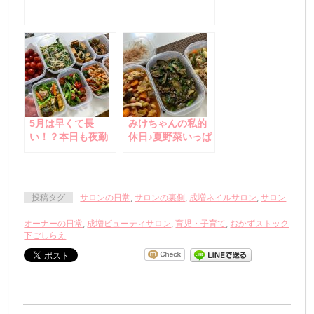
えてみました☆
（COVID-19）」
への対応について
5月は早くて長
みけちゃんの私的
い！？本日も夜勤
休日♪夏野菜いっぱ
終了☆
い！今晩はナス多
め～！
投稿タグ
サロンの日常
,
サロンの裏側
,
成増ネイルサロン
,
サロン
オーナーの日常
,
成増ビューティサロン
,
育児・子育て
,
おかずストック
下ごしらえ