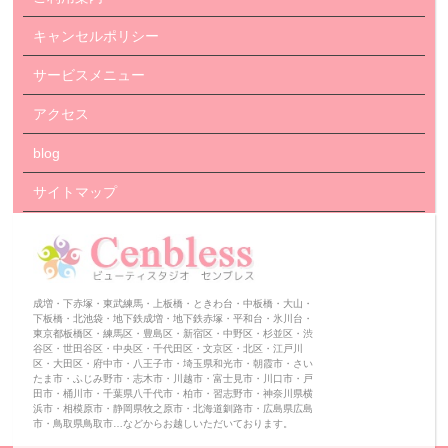
キャンセルポリシー
サービスメニュー
アクセス
blog
サイトマップ
成増・下赤塚・東武練馬・上板橋・ときわ台・中板橋・大山・
下板橋・北池袋・地下鉄成増・地下鉄赤塚・平和台・氷川台・
東京都板橋区・練馬区・豊島区・新宿区・中野区・杉並区・渋
谷区・世田谷区・中央区・千代田区・文京区・北区・江戸川
区・大田区・府中市・八王子市・埼玉県和光市・朝霞市・さい
たま市・ふじみ野市・志木市・川越市・富士見市・川口市・戸
田市・桶川市・千葉県八千代市・柏市・習志野市・神奈川県横
浜市・相模原市・静岡県牧之原市・北海道釧路市・広島県広島
市・鳥取県鳥取市…などからお越しいただいております。