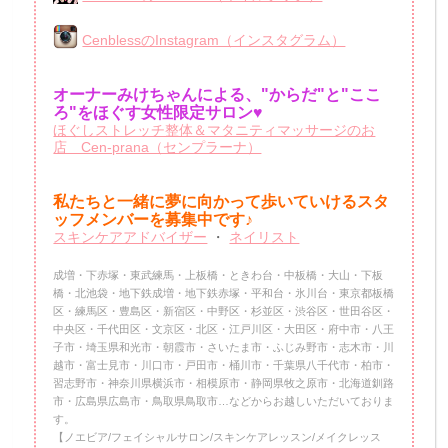
CenblessのInstagram（インスタグラム）
オーナーみけちゃんによる、"からだ"と"ここ
ろ"をほぐす女性限定サロン♥
ほぐしストレッチ整体＆マタニティマッサージのお
店 Cen-prana（センプラーナ）
私たちと一緒に夢に向かって歩いていけるスタ
ッフメンバーを
募集中です♪
スキンケアアドバイザー
・
ネイリスト
成増・下赤塚・東武練馬・上板橋・ときわ台・中板橋・大山・下板
橋・北池袋・地下鉄成増・地下鉄赤塚・平和台・氷川台・東京都板橋
区・練馬区・豊島区・新宿区・中野区・杉並区・渋谷区・世田谷区・
中央区・千代田区・文京区・北区・江戸川区・大田区・府中市・八王
子市・埼玉県和光市・朝霞市・さいたま市・ふじみ野市・志木市・川
越市・富士見市・川口市・戸田市・桶川市・千葉県八千代市・柏市・
習志野市・神奈川県横浜市・相模原市・静岡県牧之原市・北海道釧路
市・広島県広島市・鳥取県鳥取市…などからお越しいただいておりま
す。
【ノエビア/フェイシャルサロン/スキンケアレッスン/メイクレッス