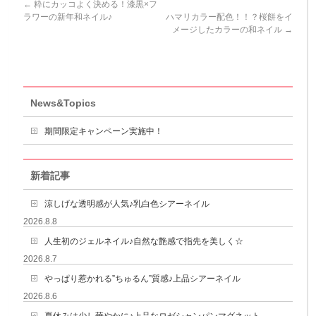
←
粋にカッコよく決める！漆黒×フ
ラワーの新年和ネイル♪
ハマリカラー配色！！？桜餅をイ
メージしたカラーの和ネイル
→
News&Topics
期間限定キャンペーン実施中！
新着記事
涼しげな透明感が人気♪乳白色シアーネイル
2026.8.8
人生初のジェルネイル♪自然な艶感で指先を美しく☆
2026.8.7
やっぱり惹かれる”ちゅるん”質感♪上品シアーネイル
2026.8.6