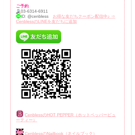
ご予約
03-6314-6911
ID: @cenbless
お得な友だちクーポン配信中♪ ⇒
CenblessのLINEを友だちに追加
CenblessのHOT PEPPER（ホットペッパービュ
ーティー）
CenblessのNailbook（ネイルブック）