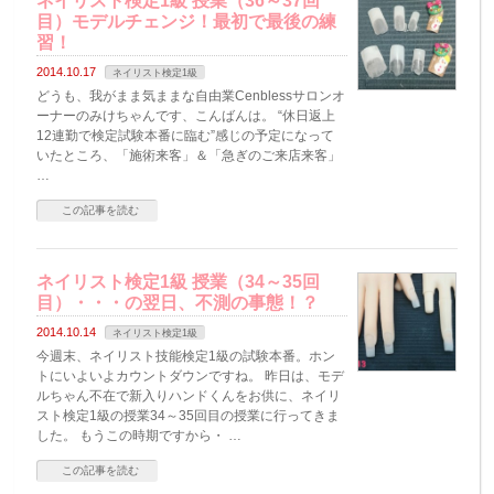
ネイリスト検定1級 授業（36～37回
目）モデルチェンジ！最初で最後の練
習！
2014.10.17
ネイリスト検定1級
どうも、我がまま気ままな自由業Cenblessサロンオ
ーナーのみけちゃんです、こんばんは。 “休日返上
12連勤で検定試験本番に臨む”感じの予定になって
いたところ、「施術来客」＆「急ぎのご来店来客」
…
この記事を読む
ネイリスト検定1級 授業（34～35回
目）・・・の翌日、不測の事態！？
2014.10.14
ネイリスト検定1級
今週末、ネイリスト技能検定1級の試験本番。ホン
トにいよいよカウントダウンですね。 昨日は、モデ
ルちゃん不在で新入りハンドくんをお供に、ネイリ
スト検定1級の授業34～35回目の授業に行ってきま
した。 もうこの時期ですから・ …
この記事を読む