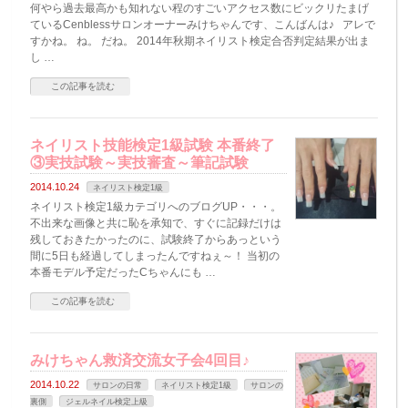
何やら過去最高かも知れない程のすごいアクセス数にビックリたまげ
ているCenblessサロンオーナーみけちゃんです、こんばんは♪ アレで
すかね。 ね。 だね。 2014年秋期ネイリスト検定合否判定結果が出ま
し …
この記事を読む
ネイリスト技能検定1級試験 本番終了
③実技試験～実技審査～筆記試験
2014.10.24
ネイリスト検定1級
ネイリスト検定1級カテゴリへのブログUP・・・。
不出来な画像と共に恥を承知で、すぐに記録だけは
残しておきたかったのに、試験終了からあっという
間に5日も経過してしまったんですねぇ～！ 当初の
本番モデル予定だったCちゃんにも …
この記事を読む
みけちゃん救済交流女子会4回目♪
2014.10.22
サロンの日常
ネイリスト検定1級
サロンの
裏側
ジェルネイル検定上級