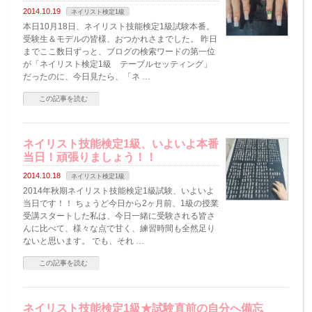
2014.10.19
ネイリスト検定1級
本日10月18日、ネイリスト技能検定1級試験本番。
受験生＆モデルの皆様、おつかれさまでした。 昨日
までここ数日ずっと、ブログの検索ワードの第一位
が「ネイリスト検定1級 テーブルセッティング」
だったのに、今日見たら、「ネ …
この記事を読む
ネイリスト技能検定1級、いよいよ本番
当日！頑張りましょう！！
2014.10.18
ネイリスト検定1級
2014年秋期ネイリスト技能検定1級試験、いよいよ
当日です！！ ちょうど今日から2ヶ月前、1級の授業
受講スタートした私は、今日一緒に受験される皆さ
んに比べて、様々な点で甘く、練習時間も全然足り
ないと思います。 でも、それ …
この記事を読む
ネイリスト技能検定1級★試験直前の自分へ備忘