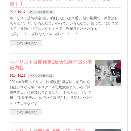
録！！
2014.10.17
ネイリスト検定1級
ネイリスト技能検定1級、明日いよいよ本番。 短い期間で、練習はも
ちろんだけど、いろんなことやって、いろんなこと感じて、泣いて笑
って、直前にハプニングもあって、波瀾万丈だったなぁ～
（笑）！！！ 試験なんて大っ嫌い！！！ で …
この記事を読む
ネイリスト技能検定1級★試験前日の準
備内容
2014.10.17
ネイリスト検定1級
2014年秋期ネイリスト技能検定1級試験、前日の今
日は、朝からネイルスクールで用意されている『試
験準備日』に参加してきました。 もちろん！つい昨
日、”本番モデルにめでたく抜擢され、決定したパピ
ィ（犬じゃないよ …
この記事を読む