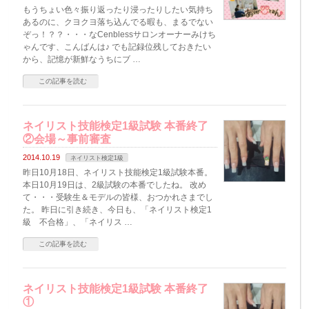
もうちょい色々振り返ったり浸ったりしたい気持ち
あるのに、クヨクヨ落ち込んでる暇も、まるでない
ぞっ！？？・・・なCenblessサロンオーナーみけち
ゃんです、こんばんは♪ でも記録位残しておきたい
から、記憶が新鮮なうちにブ …
この記事を読む
ネイリスト技能検定1級試験 本番終了
②会場～事前審査
2014.10.19
ネイリスト検定1級
昨日10月18日、ネイリスト技能検定1級試験本番。
本日10月19日は、2級試験の本番でしたね。 改め
て・・・受験生＆モデルの皆様、おつかれさまでし
た。 昨日に引き続き、今日も、「ネイリスト検定1
級 不合格」、「ネイリス …
この記事を読む
ネイリスト技能検定1級試験 本番終了
①