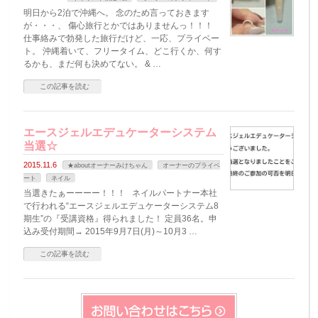
明日から2泊で沖縄へ。 念のため言っておきます
が・・・、 傷心旅行とかではありませんっ！！！
仕事絡みで勃発した旅行だけど、一応、プライベー
ト。 沖縄着いて、フリータイム、どこ行くか、何す
るかも、まだ何も決めてない。 & …
この記事を読む
エースジェルエデュケーターシステム
当選☆
2015.11.6
★aboutオーナーみけちゃん
オーナーのプライベ
ート
ネイル
当選きたぁーーーー！！！ ネイルパートナー本社
で行われる“エースジェルエデュケーターシステム8
期生”の『受講資格』得られました！ 定員36名。申
込み受付期間→ 2015年9月7日(月)～10月3 …
この記事を読む