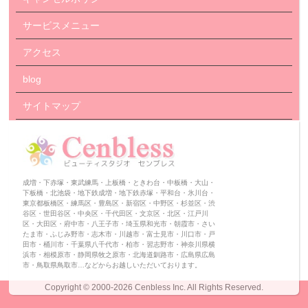
サービスメニュー
アクセス
blog
サイトマップ
成増・下赤塚・東武練馬・上板橋・ときわ台・中板橋・大山・
下板橋・北池袋・地下鉄成増・地下鉄赤塚・平和台・氷川台・
東京都板橋区・練馬区・豊島区・新宿区・中野区・杉並区・渋
谷区・世田谷区・中央区・千代田区・文京区・北区・江戸川
区・大田区・府中市・八王子市・埼玉県和光市・朝霞市・さい
たま市・ふじみ野市・志木市・川越市・富士見市・川口市・戸
田市・桶川市・千葉県八千代市・柏市・習志野市・神奈川県横
浜市・相模原市・静岡県牧之原市・北海道釧路市・広島県広島
市・鳥取県鳥取市…などからお越しいただいております。
Copyright ©
2000-2026 Cenbless Inc.
All Rights Reserved.