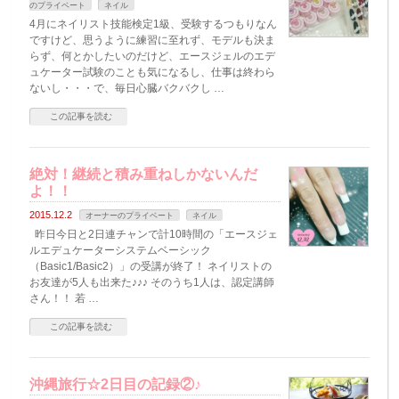
のプライベート
ネイル
4月にネイリスト技能検定1級、受験するつもりなん
ですけど、思うように練習に至れず、モデルも決ま
らず、何とかしたいのだけど、エースジェルのエデ
ュケーター試験のことも気になるし、仕事は終わら
ないし・・・で、毎日心臓バクバクし …
この記事を読む
絶対！継続と積み重ねしかないんだ
よ！！
2015.12.2
オーナーのプライベート
ネイル
昨日今日と2日連チャンで計10時間の「エースジェ
ルエデュケーターシステムベーシック
（Basic1/Basic2）」の受講が終了！ ネイリストの
お友達が5人も出来た♪♪♪ そのうち1人は、認定講師
さん！！ 若 …
この記事を読む
沖縄旅行☆2日目の記録②♪