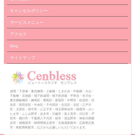
キャンセルポリシー
サービスメニュー
アクセス
blog
サイトマップ
成増・下赤塚・東武練馬・上板橋・ときわ台・中板橋・大山・
下板橋・北池袋・地下鉄成増・地下鉄赤塚・平和台・氷川台・
東京都板橋区・練馬区・豊島区・新宿区・中野区・杉並区・渋
谷区・世田谷区・中央区・千代田区・文京区・北区・江戸川
区・大田区・府中市・八王子市・埼玉県和光市・朝霞市・さい
たま市・ふじみ野市・志木市・川越市・富士見市・川口市・戸
田市・桶川市・千葉県八千代市・柏市・習志野市・神奈川県横
浜市・相模原市・静岡県牧之原市・北海道釧路市・広島県広島
市・鳥取県鳥取市…などからお越しいただいております。