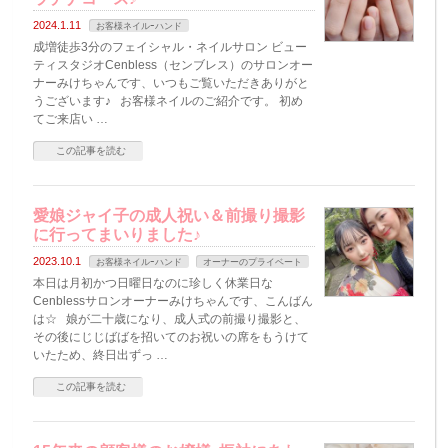
2024.1.11
お客様ネイルｰハンド
成増徒歩3分のフェイシャル・ネイルサロン ビュー
ティスタジオCenbless（センブレス）のサロンオー
ナーみけちゃんです、いつもご覧いただきありがと
うございます♪ お客様ネイルのご紹介です。 初め
てご来店い …
この記事を読む
愛娘ジャイ子の成人祝い＆前撮り撮影
に行ってまいりました♪
2023.10.1
お客様ネイルｰハンド
オーナーのプライベート
本日は月初かつ日曜日なのに珍しく休業日な
Cenblessサロンオーナーみけちゃんです、こんばん
は☆ 娘が二十歳になり、成人式の前撮り撮影と、
その後にじじばばを招いてのお祝いの席をもうけて
いたため、終日出ずっ …
この記事を読む