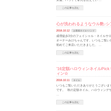
来週、ハワイで挙式を控えてい …
この記事を読む
心が洗われるようなウル艶♪シ
2016.10.12
お客様ネイルｰハンド
成増徒歩3分のフェイシャル・ネイルサロン
オーナーみけちゃんです、いつもご覧い
初めてご来店いただきました、 …
この記事を読む
’16定額ハロウィンネイルPi
ィン☆
2016.10.11
ネイル
いつもご覧いただきありがとうございます。
です。 秋の定額ネイル、ハロウィンデザイ
…
この記事を読む