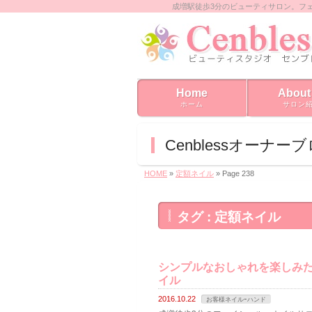
成増駅徒歩3分のビューティサロン。フ
Home
About
ホーム
サロン
Cenblessオーナー
HOME
»
定額ネイル
» Page 238
タグ : 定額ネイル
シンプルなおしゃれを楽しみ
イル
2016.10.22
お客様ネイルｰハンド