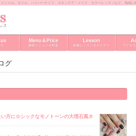
ェイシャル、ネイル、ハイパーナイフ、スキンケア・メイク・カラーレッスンなど。地域に
 us
Menu＆Price
Lesson
A
紹介
施術メニュー＆料金
各種レッスン＆セミナー
アクセ
ブログ
たい方に☆シックなモノトーンの大理石風ネ