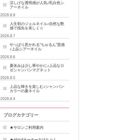
涼しげな透明感が人気♪乳白色シ
アーネイル
2026.8.8
人生初のジェルネイル♪自然な艶
感で指先を美しく☆
2026.8.7
やっぱり惹かれる”ちゅるん”質感
♪上品シアーネイル
2026.8.6
夏休みは少し華やかに♪上品なロ
ゼシャンパンマグネット
2026.8.5
上品な輝きを楽しむ♪シャンパン
カラーの夏ネイル
2026.8.4
ブログカテゴリー
★サロンご利用案内
★aboutオーナーみけちゃん