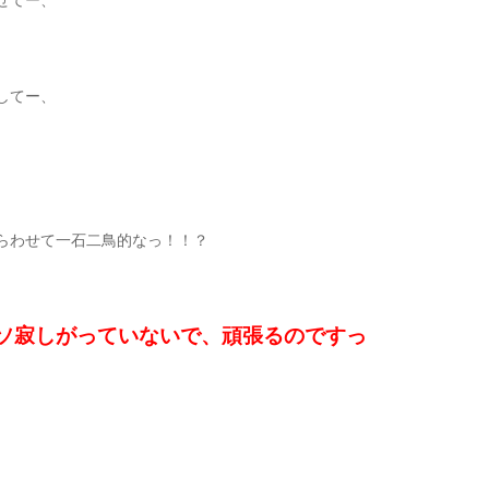
してー、
らわせて一石二鳥的なっ！！？
ソ寂しがっていないで、頑張るのですっ