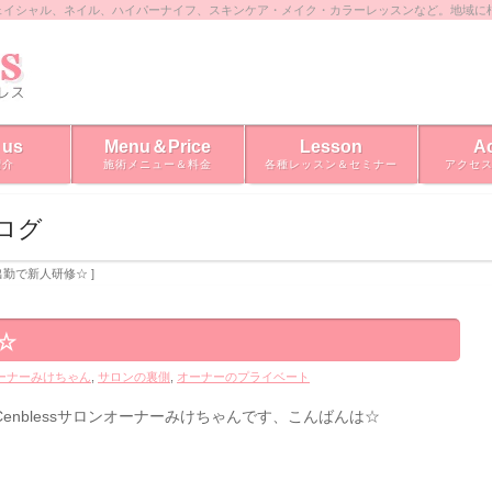
ェイシャル、ネイル、ハイパーナイフ、スキンケア・メイク・カラーレッスンなど。地域に
 us
Menu＆Price
Lesson
A
紹介
施術メニュー＆料金
各種レッスン＆セミナー
アクセ
ブログ
日出勤で新人研修☆ ]
☆
tオーナーみけちゃん
,
サロンの裏側
,
オーナーのプライベート
Cenblessサロンオーナーみけちゃんです、こんばんは☆