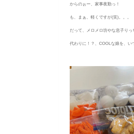
からのぉー、家事夜勤っ！
も、まぁ、軽くですが(笑)。。。
だって、メロメロ坊やな息子りっ
代わりに！？、COOLな娘を、い