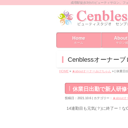
成増駅徒歩3分のビューティサロン。フ
Home
About
ホーム
サロン
Cenblessオーナー
HOME
»
★aboutオーナーみけちゃん
» [ 休業
休業日出勤で新人研修
投稿日：2021.10.6 | カテゴリー：
★abou
14連勤目も元気(？)に終了ー！な