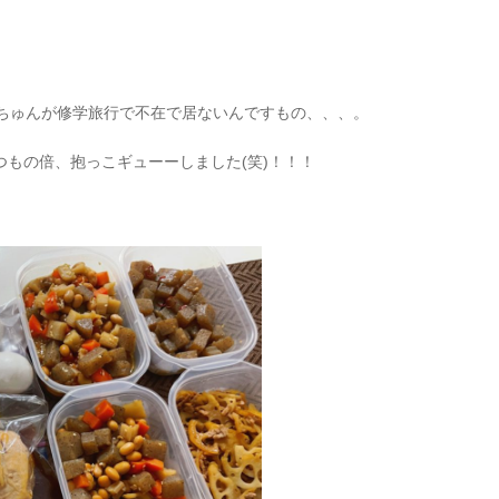
ちゅんが修学旅行で不在で居ないんですもの、、、。
つもの倍、抱っこギューーしました(笑)！！！