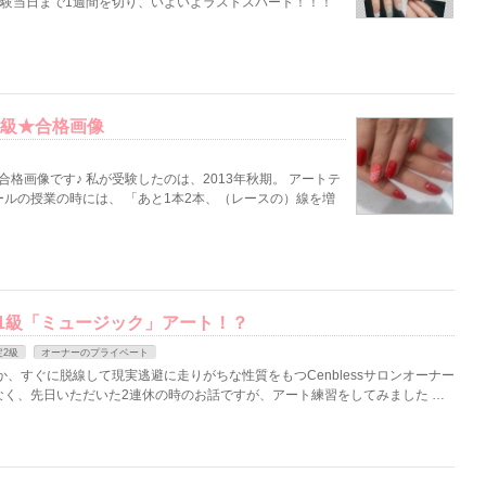
試験当日まで1週間を切り、いよいよラストスパート！！！
2級★合格画像
合格画像です♪ 私が受験したのは、2013年秋期。 アートテ
ルの授業の時には、 「あと1本2本、（レースの）線を増
1級「ミュージック」アート！？
2級
オーナーのプライベート
、すぐに脱線して現実逃避に走りがちな性質をもつCenblessサロンオーナー
なく、先日いただいた2連休の時のお話ですが、アート練習をしてみました …