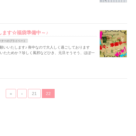
します☆福袋準備中～♪
ーナーのプライベート
お願いいたします♪ 喪中なので大人しく過ごしております
続いたためか？珍しく風邪などひき、元旦そうそう、ほぼ一
«
‹
21
22