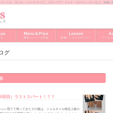
ェイシャル、ネイル、ハイパーナイフ、スキンケア・メイク・カラーレッスンなど。地域に
 us
Menu＆Price
Lesson
A
紹介
施術メニュー＆料金
各種レッスン＆セミナー
アクセ
ブログ
年
30回目）ラストスパート！？？
♪♪♪ 慌てて帰ってきたその後は、ジェルネイル検定上級の