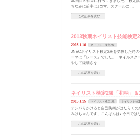
30回目の授業に行ってきました。 検定
ちなみに前半は1コマ、スクールに …
この記事を読む
2013秋期ネイリスト技能検定
2015.1.16
ネイリスト検定2級
JNECネイリスト検定2級を受験した時の
ーマは『レース』でした。 ネイルスクー
やして繊細さを …
この記事を読む
ネイリスト検定2級「和柄」＆
2015.1.15
ネイリスト検定1級
ネイリスト検定
テンパりかけると自己防衛がはたらくのか
みけちゃんです、こんばんは♪ 今日では
この記事を読む