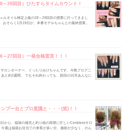
28～29回目）ひたすらタイムカウント！
ジェルネイル検定上級の28～29回目の授業に行ってきまし
。 おそらく1月19日が、本番モデルちゃんとの最終授業。
6～27回目）一発合格宣言！！！
ったりサロンオーナー、ぐったりみけちゃんです、今晩ブログ二
あと約2週間。 でもそれ終わっても、前回の10月あんなに
ンプー台とプロ意識と・・・(笑)！！
から、福袋の補充と釣り銭の両替に忙しいCenblessサロ
♪ 今週は福袋お目当ての来客が多い分、施術が少なく、のん