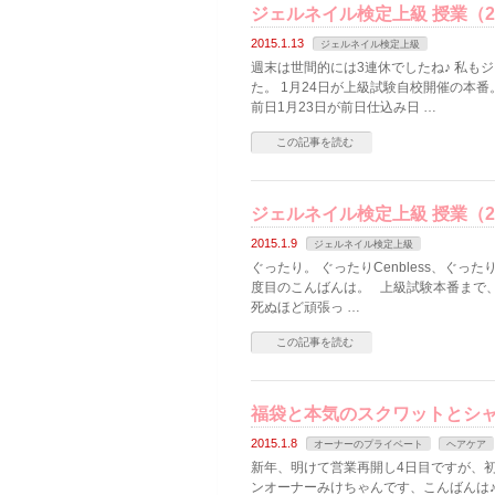
ジェルネイル検定上級 授業（
2015.1.13
ジェルネイル検定上級
週末は世間的には3連休でしたね♪ 私も
た。 1月24日が上級試験自校開催の本番
前日1月23日が前日仕込み日 …
この記事を読む
ジェルネイル検定上級 授業（2
2015.1.9
ジェルネイル検定上級
ぐったり。 ぐったりCenbless、ぐ
度目のこんばんは。 上級試験本番まで、
死ぬほど頑張っ …
この記事を読む
福袋と本気のスクワットとシャ
2015.1.8
オーナーのプライベート
ヘアケア
新年、明けて営業再開し4日目ですが、初日
ンオーナーみけちゃんです、こんばんは