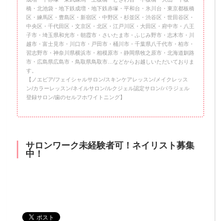
橋・北池袋・地下鉄成増・地下鉄赤塚・平和台・氷川台・東京都板橋
区・練馬区・豊島区・新宿区・中野区・杉並区・渋谷区・世田谷区・
中央区・千代田区・文京区・北区・江戸川区・大田区・府中市・八王
子市・埼玉県和光市・朝霞市・さいたま市・ふじみ野市・志木市・川
越市・富士見市・川口市・戸田市・桶川市・千葉県八千代市・柏市・
習志野市・神奈川県横浜市・相模原市・静岡県牧之原市・北海道釧路
市・広島県広島市・鳥取県鳥取市…などからお越しいただいておりま
す。
【ノエビア/フェイシャルサロン/スキンケアレッスン/メイクレッス
ン/カラーレッスン/ネイルサロン/ルクジェル認定サロン/パラジェル
登録サロン/歯のセルフホワイトニング】
サロンワーク未経験者可！ネイリスト募集
中！