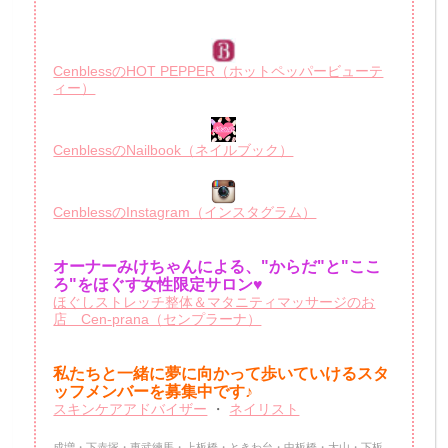
CenblessのHOT PEPPER（ホットペッパービューテ
ィー）
CenblessのNailbook（ネイルブック）
CenblessのInstagram（インスタグラム）
オーナーみけちゃんによる、"からだ"と"ここ
ろ"をほぐす女性限定サロン♥
ほぐしストレッチ整体＆マタニティマッサージのお
店 Cen-prana（センプラーナ）
私たちと一緒に夢に向かって歩いていけるスタ
ッフメンバーを
募集中です♪
スキンケアアドバイザー
・
ネイリスト
成増・下赤塚・東武練馬・上板橋・ときわ台・中板橋・大山・下板