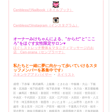
CenblessのNailbook（ネイルブック）
CenblessのInstagram（インスタグラム）
オーナーみけちゃんによる、"からだ"と"ここ
ろ"をほぐす女性限定サロン♥
ほぐしストレッチ整体＆マタニティマッサージのお
店 Cen-prana（センプラーナ）
私たちと一緒に夢に向かって歩いていけるスタ
ッフメンバーを
募集中です♪
スキンケアアドバイザー
・
ネイリスト
成増・下赤塚・東武練馬・上板橋・ときわ台・中板橋・大山・下板
橋・北池袋・地下鉄成増・地下鉄赤塚・平和台・氷川台・東京都板橋
区・練馬区・豊島区・新宿区・中野区・杉並区・渋谷区・世田谷区・
中央区・千代田区・文京区・北区・江戸川区・大田区・府中市・八王
子市・埼玉県和光市・朝霞市・さいたま市・ふじみ野市・志木市・川
越市・富士見市・川口市・戸田市・桶川市・千葉県八千代市・柏市・
習志野市・神奈川県横浜市・相模原市・静岡県牧之原市・北海道釧路