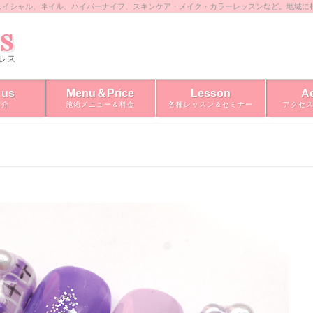
ェイシャル、ネイル、ハイパーナイフ、スキンケア・メイク・カラーレッスンなど。地域に
 us
Menu＆Price
Lesson
A
紹介
施術メニュー＆料金
各種レッスン＆セミナー
アクセ