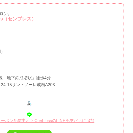
ロン。
ss（センブレス）
用）
線「地下鉄成増駅」徒歩4分
-24-15サントノーレ成増A203
ポン配信中♪ ⇒ CenblessのLINEを友だちに追加