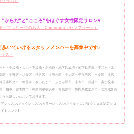
ンスタグラム）
"からだ"と"こころ"をほぐす女性限定サロン♥
ィマッサージのお店 Cen-prana（センプラーナ）
て歩いていけるスタッフメンバーを
募集中です♪
イリスト
わ台・中板橋・大山・下板橋・北池袋・地下鉄成増・地下鉄赤塚・平和台・氷川
宿区・中野区・杉並区・渋谷区・世田谷区・中央区・千代田区・文京区・北区・
埼玉県和光市・朝霞市・さいたま市・ふじみ野市・志木市・川越市・富士見市・
市・柏市・習志野市・神奈川県横浜市・相模原市・静岡県牧之原市・北海道釧路
からお越しいただいております。
ケアレッスン/メイクレッスン/カラーレッスン/ネイルサロン/ルクジェル認定サロ
ワイトニング】