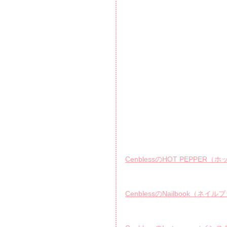
CenblessのHOT PEPPE
CenblessのNailbook（ネイ