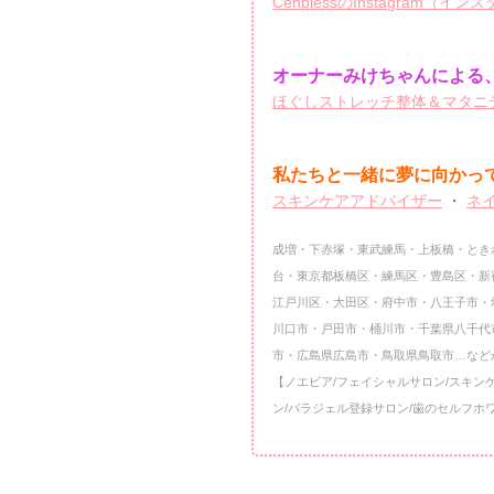
CenblessのInstagram（イ
オーナーみけちゃんによる、
ほぐしストレッチ整体＆マタニテ
私たちと一緒に夢に向かっ
スキンケアアドバイザー
・
ネ
成増・下赤塚・東武練馬・上板橋・とき
台・東京都板橋区・練馬区・豊島区・新
江戸川区・大田区・府中市・八王子市・
川口市・戸田市・桶川市・千葉県八千代
市・広島県広島市・鳥取県鳥取市…など
【ノエビア/フェイシャルサロン/スキン
ン/パラジェル登録サロン/歯のセルフホ