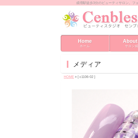
成増駅徒歩3分のビューティサロン。フ
Home
About
ホーム
サロン
メディア
HOME
» [ c1106‐02 ]