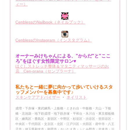
ィー）
CenblessのNailbook（ネイルブック）
CenblessのInstagram（インスタグラム）
オーナーみけちゃんによる、"からだ"と"ここ
ろ"をほぐす女性限定サロン♥
ほぐしストレッチ整体＆マタニティマッサージのお
店 Cen-prana（センプラーナ）
私たちと一緒に夢に向かって歩いていけるスタ
ッフメンバーを
募集中です♪
スキンケアアドバイザー
・
ネイリスト
成増・下赤塚・東武練馬・上板橋・ときわ台・中板橋・大山・下板
橋・北池袋・地下鉄成増・地下鉄赤塚・平和台・氷川台・東京都板橋
区・練馬区・豊島区・新宿区・中野区・杉並区・渋谷区・世田谷区・
中央区・千代田区・文京区・北区・江戸川区・大田区・府中市・八王
子市・埼玉県和光市・朝霞市・さいたま市・ふじみ野市・志木市・川