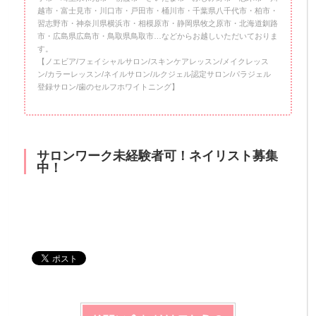
越市・富士見市・川口市・戸田市・桶川市・千葉県八千代市・柏市・
習志野市・神奈川県横浜市・相模原市・静岡県牧之原市・北海道釧路
市・広島県広島市・鳥取県鳥取市…などからお越しいただいておりま
す。
【ノエビア/フェイシャルサロン/スキンケアレッスン/メイクレッス
ン/カラーレッスン/ネイルサロン/ルクジェル認定サロン/パラジェル
登録サロン/歯のセルフホワイトニング】
サロンワーク未経験者可！ネイリスト募集
中！