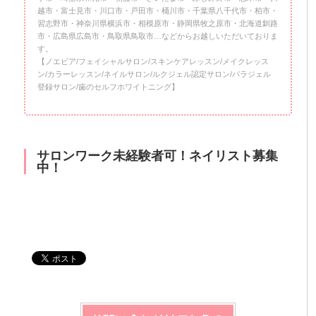
越市・富士見市・川口市・戸田市・桶川市・千葉県八千代市・柏市・
習志野市・神奈川県横浜市・相模原市・静岡県牧之原市・北海道釧路
市・広島県広島市・鳥取県鳥取市…などからお越しいただいておりま
す。
【ノエビア/フェイシャルサロン/スキンケアレッスン/メイクレッス
ン/カラーレッスン/ネイルサロン/ルクジェル認定サロン/パラジェル
登録サロン/歯のセルフホワイトニング】
サロンワーク未経験者可！ネイリスト募集
中！