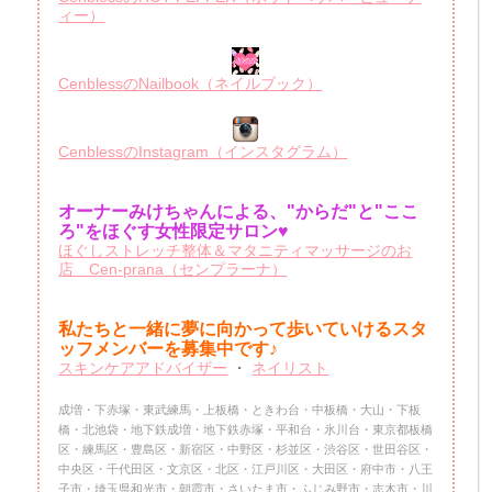
ィー）
CenblessのNailbook（ネイルブック）
CenblessのInstagram（インスタグラム）
オーナーみけちゃんによる、"からだ"と"ここ
ろ"をほぐす女性限定サロン♥
ほぐしストレッチ整体＆マタニティマッサージのお
店 Cen-prana（センプラーナ）
私たちと一緒に夢に向かって歩いていけるスタ
ッフメンバーを
募集中です♪
スキンケアアドバイザー
・
ネイリスト
成増・下赤塚・東武練馬・上板橋・ときわ台・中板橋・大山・下板
橋・北池袋・地下鉄成増・地下鉄赤塚・平和台・氷川台・東京都板橋
区・練馬区・豊島区・新宿区・中野区・杉並区・渋谷区・世田谷区・
中央区・千代田区・文京区・北区・江戸川区・大田区・府中市・八王
子市・埼玉県和光市・朝霞市・さいたま市・ふじみ野市・志木市・川