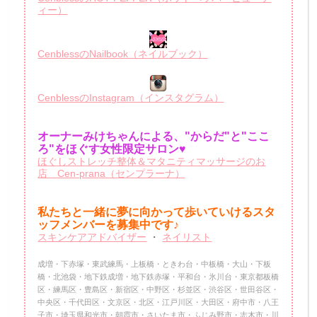
ィー）
CenblessのNailbook（ネイルブック）
CenblessのInstagram（インスタグラム）
オーナーみけちゃんによる、"からだ"と"ここ
ろ"をほぐす女性限定サロン♥
ほぐしストレッチ整体＆マタニティマッサージのお
店 Cen-prana（センプラーナ）
私たちと一緒に夢に向かって歩いていけるスタ
ッフメンバーを
募集中です♪
スキンケアアドバイザー
・
ネイリスト
成増・下赤塚・東武練馬・上板橋・ときわ台・中板橋・大山・下板
橋・北池袋・地下鉄成増・地下鉄赤塚・平和台・氷川台・東京都板橋
区・練馬区・豊島区・新宿区・中野区・杉並区・渋谷区・世田谷区・
中央区・千代田区・文京区・北区・江戸川区・大田区・府中市・八王
子市・埼玉県和光市・朝霞市・さいたま市・ふじみ野市・志木市・川