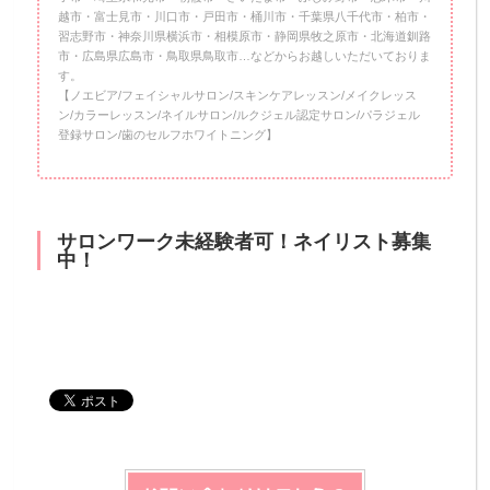
越市・富士見市・川口市・戸田市・桶川市・千葉県八千代市・柏市・
習志野市・神奈川県横浜市・相模原市・静岡県牧之原市・北海道釧路
市・広島県広島市・鳥取県鳥取市…などからお越しいただいておりま
す。
【ノエビア/フェイシャルサロン/スキンケアレッスン/メイクレッス
ン/カラーレッスン/ネイルサロン/ルクジェル認定サロン/パラジェル
登録サロン/歯のセルフホワイトニング】
サロンワーク未経験者可！ネイリスト募集
中！