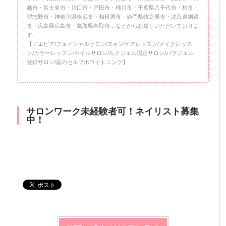
越市・富士見市・川口市・戸田市・桶川市・千葉県八千代市・柏市・
習志野市・神奈川県横浜市・相模原市・静岡県牧之原市・北海道釧路
市・広島県広島市・鳥取県鳥取市…などからお越しいただいておりま
す。
【ノエビア/フェイシャルサロン/スキンケアレッスン/メイクレッス
ン/カラーレッスン/ネイルサロン/ルクジェル認定サロン/パラジェル
登録サロン/歯のセルフホワイトニング】
サロンワーク未経験者可！ネイリスト募集
中！