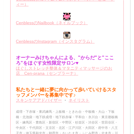
ィー）
CenblessのNailbook（ネイルブック）
CenblessのInstagram（インスタグラム）
オーナーみけちゃんによる、"からだ"と"ここ
ろ"をほぐす女性限定サロン♥
ほぐしストレッチ整体＆マタニティマッサージのお
店 Cen-prana（センプラーナ）
私たちと一緒に夢に向かって歩いていけるスタ
ッフメンバーを
募集中です♪
スキンケアアドバイザー
・
ネイリスト
成増・下赤塚・東武練馬・上板橋・ときわ台・中板橋・大山・下板
橋・北池袋・地下鉄成増・地下鉄赤塚・平和台・氷川台・東京都板橋
区・練馬区・豊島区・新宿区・中野区・杉並区・渋谷区・世田谷区・
中央区・千代田区・文京区・北区・江戸川区・大田区・府中市・八王
子市・埼玉県和光市・朝霞市・さいたま市・ふじみ野市・志木市・川