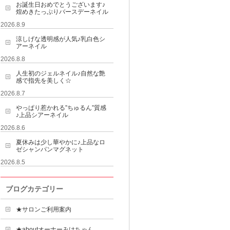
お誕生日おめでとうございます♪
煌めきたっぷりバースデーネイル
2026.8.9
涼しげな透明感が人気♪乳白色シ
アーネイル
2026.8.8
人生初のジェルネイル♪自然な艶
感で指先を美しく☆
2026.8.7
やっぱり惹かれる”ちゅるん”質感
♪上品シアーネイル
2026.8.6
夏休みは少し華やかに♪上品なロ
ゼシャンパンマグネット
2026.8.5
ブログカテゴリー
★サロンご利用案内
★aboutオーナーみけちゃん