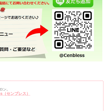
ロン。
ss（センブレス）