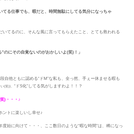
いてる仕事でも、暇だと、時間無駄にしてる気分になっちゃ
だいてるのに、そんな風に言ってもらえたこと、とても救われる
”のにその自覚ないのがおかしいよ(笑)！」
段自他ともに認める“ドM”な私も、全っ然、手ぇー休ませる暇も
“ドS化”してる気がしますわよ！！？
(笑))、
笑)・・・♪
ホントに楽しいし幸せ♪
年度始に向けて・・・、ここ数日のような“暇な時間”は、稀になっ