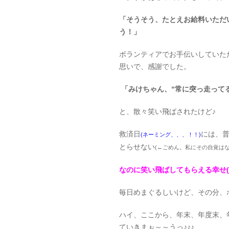
「そうそう、たとえお給料いただ
う！」
ボランティアでお手伝いしていた
思いで、感謝でした。
「みけちゃん、“常に突っ走ってる
と、散々笑い飛ばされたけど♪
救済日
には、普
(ネーミング、、、！！)
とらせない
(←ごめん。私にその自覚はない
なのに笑い飛ばしてもらえる幸せ(
毎日めまぐるしいけど、その分、
ハイ、ここから、年末、年度末、
ていきまぉ～～うっ♪♪♪