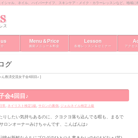
ェイシャル、ネイル、ハイパーナイフ、スキンケア・メイク・カラーレッスンなど。地域に
 us
Menu＆Price
Lesson
A
紹介
施術メニュー＆料金
各種レッスン＆セミナー
アクセ
ブログ
ちゃん救済交流女子会4回目♪ ]
子会4回目♪
日常
,
ネイリスト検定1級
,
サロンの裏側
,
ジェルネイル検定上級
たりしたい気持ちあるのに、クヨクヨ落ち込んでる暇も、まるで
ssサロンオーナーみけちゃんです、こんばんは♪
記憶が新鮮なうちにブログのひとつも書きたいのだけどなぁ(笑)。