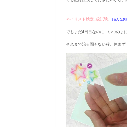
ネイリスト検定1級試験
、
(色んな意
でもまだ4日目なのに、いつのま
それまで治る間もない程、休まず