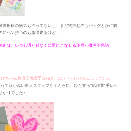
跡膿疱症の病気も治ってないし、まだ物掴むのもバッグとかに右
のにペン持つのも激痛走るけど、、
施術は、いつも通り難なく普通にこなせる矛盾が魔訶不思議
みけちゃん救済交流女子会
(仮名。ほんとネーミングなんとかしてくれい
って日が浅い新人スタッフちゃんらに、ひたすら“紙作業”手伝っ
助かりでした♪