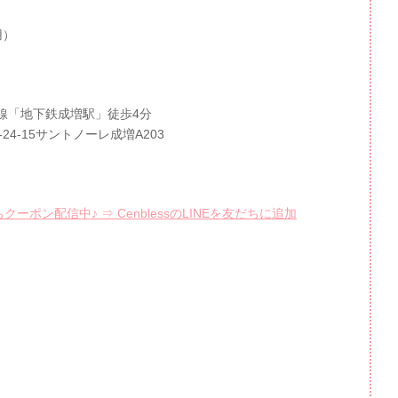
用）
線「地下鉄成増駅」徒歩4分
-24-15サントノーレ成増A203
ーポン配信中♪ ⇒ CenblessのLINEを友だちに追加