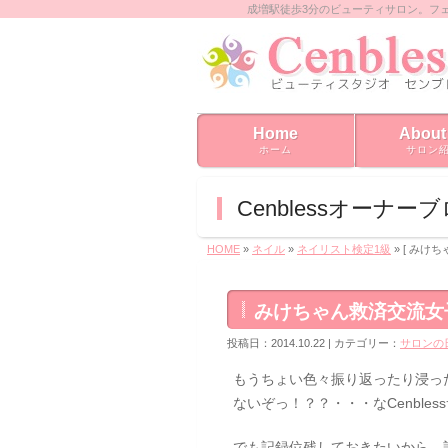
成増駅徒歩3分のビューティサロン。フ
Home
About
ホーム
サロン
Cenblessオーナー
HOME
»
ネイル
»
ネイリスト検定1級
» [ みけ
みけちゃん救済交流女
投稿日：2014.10.22 | カテゴリー：
サロンの
もうちょい色々振り返ったり浸っ
ないぞっ！？？・・・なCenble
でも記録位残しておきたいから、