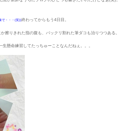
終わってからもう4日目。
味で・・・(笑))
にか擦りきれた指の腹も、パックリ割れた筆ダコも治りつつある。
一生懸命練習してたっちゅーことなんだねぇ。。。