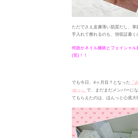
ただでさえ皮膚薄い肌質だし、掌
手入れて擦れるのも、領収証書く
何故かネイル施術とフェイシャル
(笑)！！
でも今日、4ヶ月目？となった
『
』
で、まだまだメンバーにな
(笑)！)
てもらえたのは、ほんっと心底大