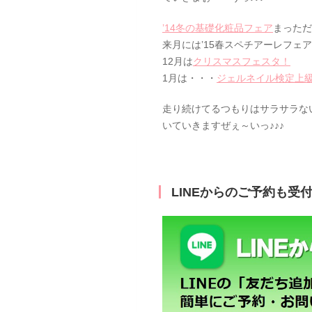
’14冬の基礎化粧品フェア
まっただ
来月には’15春スペチアーレフェ
12月は
クリスマスフェスタ！
1月は・・・
ジェルネイル検定上
走り続けてるつもりはサラサラな
いていきますぜぇ～いっ♪♪♪
LINEからのご予約も受