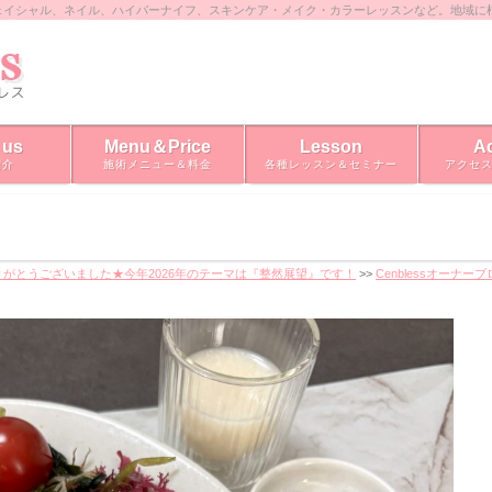
ェイシャル、ネイル、ハイパーナイフ、スキンケア・メイク・カラーレッスンなど。地域に
 us
Menu＆Price
Lesson
A
紹介
施術メニュー＆料金
各種レッスン＆セミナー
アクセ
りがとうございました★今年2026年のテーマは『整然展望』です！
>>
Cenblessオーナー