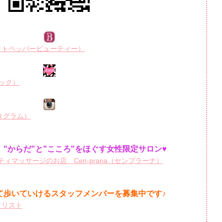
R（ホットペッパービューティー）
ルブック）
ンスタグラム）
"からだ"と"こころ"をほぐす女性限定サロン♥
ィマッサージのお店 Cen-prana（センプラーナ）
て歩いていけるスタッフメンバーを
募集中です♪
イリスト