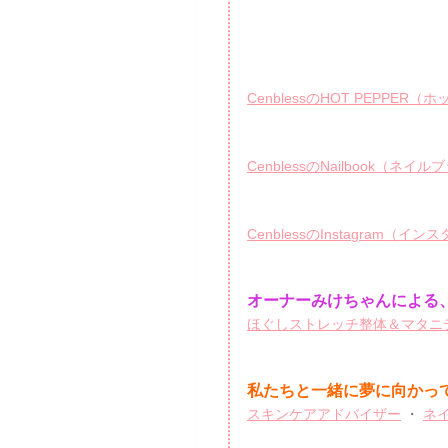
CenblessのHOT PEPPE
CenblessのNailbook（ネイ
CenblessのInstagram（イ
オーナーみけちゃんによる、
ほぐしストレッチ整体＆マタニテ
私たちと一緒に夢に向かっ
スキンケアアドバイザー
・
ネ