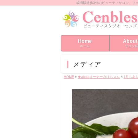
成増駅徒歩3分のビューティサロン。フ
Home
About
ホーム
サロン
メディア
HOME
»
★aboutオーナーみけちゃん
»
1月もあ