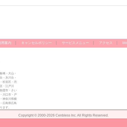
利用案内
キャンセルポリシー
サービスメニュー
アクセス
bl
板橋・大山・
台・氷川台・
・杉並区・渋
区・江戸川
朝霞市・さい
・川口市・戸
・神奈川県横
・広島県広島
ります。
Copyright ©
2000-2026 Cenbless Inc.
All Rights Reserved.