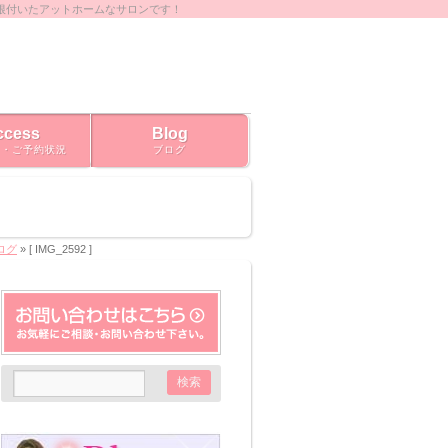
根付いたアットホームなサロンです！
ccess
Blog
ス・ご予約状況
ブログ
ブログ
» [ IMG_2592 ]