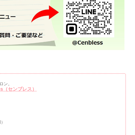
ロン。
ss（センブレス）
用）