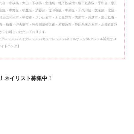
わ台・中板橋・大山・下板橋・北池袋・地下鉄成増・地下鉄赤塚・平和台・氷川
宿区・中野区・杉並区・渋谷区・世田谷区・中央区・千代田区・文京区・北区・
埼玉県和光市・朝霞市・さいたま市・ふじみ野市・志木市・川越市・富士見市・
市・柏市・習志野市・神奈川県横浜市・相模原市・静岡県牧之原市・北海道釧路
からお越しいただいております。
ケアレッスン/メイクレッスン/カラーレッスン/ネイルサロン/ルクジェル認定サロ
ワイトニング】
！ネイリスト募集中！