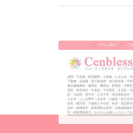
サロン紹介
ご
成増・下赤塚・東武練馬・上板橋・ときわ台・中
下板橋・北池袋・地下鉄成増・地下鉄赤塚・平和
東京都板橋区・練馬区・豊島区・新宿区・中野区
谷区・世田谷区・中央区・千代田区・文京区・北
区・大田区・府中市・八王子市・埼玉県和光市・
たま市・ふじみ野市・志木市・川越市・富士見市
田市・桶川市・千葉県八千代市・柏市・習志野市
浜市・相模原市・静岡県牧之原市・北海道釧路市
市・鳥取県鳥取市…などからお越しいただいてお