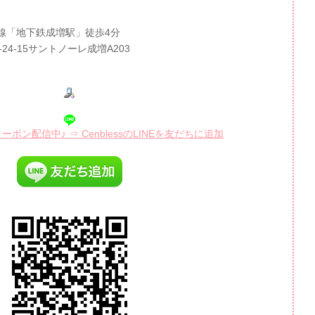
線「地下鉄成増駅」徒歩4分
-24-15サントノーレ成増A203
ポン配信中♪ ⇒ CenblessのLINEを友だちに追加