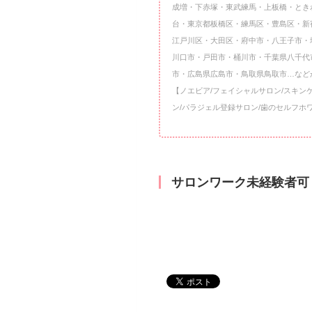
成増・下赤塚・東武練馬・上板橋・とき
台・東京都板橋区・練馬区・豊島区・新
江戸川区・大田区・府中市・八王子市・
川口市・戸田市・桶川市・千葉県八千代
市・広島県広島市・鳥取県鳥取市…など
【ノエビア/フェイシャルサロン/スキン
ン/パラジェル登録サロン/歯のセルフホ
サロンワーク未経験者可