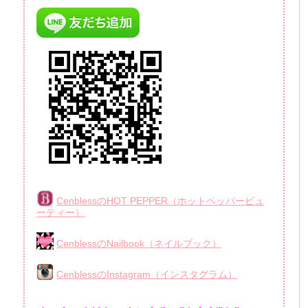
CenblessのHOT PEPPER（ホットペッパービュ
ーティー）
CenblessのNailbook（ネイルブック）
CenblessのInstagram（インスタグラム）