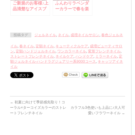
ご新規のお客様♪上
ふんわりラベンダ
品清楚なアイスブ
ーカラーで春を楽
ルーネイル
しむフォーマルネ
イル♪
投稿タグ
ジェルネイル
,
ネイル
,
成増ネイルサロン
,
春色ジェルネ
イル
,
春ネイル
,
定額ネイル
,
キューティクルケア
,
成増ビューティサロ
ン
,
定額ハンドジェルネイル
,
ワンカラーネイル
,
変形フレンチネイル
,
ストレートフレンチネイル
,
ネイルケア
,
ハンドケア
,
ミラーネイル
,
定
額ジェルネイル-ハンドラグジュアリー系9000コース
,
キャッツアイネ
イル
←
初夏に向けて季節感先取り！コ
ーラル×ターコイズカラーのストレ
カラフル3色使いも上品に♪大人可
ートフレンチネイル
愛いフラワーネイル
→