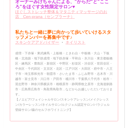
オーナーみけちゃんによる、"からだ"と"ここ
ろ"をほぐす女性限定サロン♥
ほぐしストレッチ整体＆マタニティマッサージのお
店 Cen-prana（センプラーナ）
私たちと一緒に夢に向かって歩いていけるスタ
ッフメンバーを
募集中です♪
スキンケアアドバイザー
・
ネイリスト
成増・下赤塚・東武練馬・上板橋・ときわ台・中板橋・大山・下板
橋・北池袋・地下鉄成増・地下鉄赤塚・平和台・氷川台・東京都板橋
区・練馬区・豊島区・新宿区・中野区・杉並区・渋谷区・世田谷区・
中央区・千代田区・文京区・北区・江戸川区・大田区・府中市・八王
子市・埼玉県和光市・朝霞市・さいたま市・ふじみ野市・志木市・川
越市・富士見市・川口市・戸田市・桶川市・千葉県八千代市・柏市・
習志野市・神奈川県横浜市・相模原市・静岡県牧之原市・北海道釧路
市・広島県広島市・鳥取県鳥取市…などからお越しいただいておりま
す。
【ノエビア/フェイシャルサロン/スキンケアレッスン/メイクレッス
ン/カラーレッスン/ネイルサロン/ルクジェル認定サロン/パラジェル
登録サロン/歯のセルフホワイトニング】