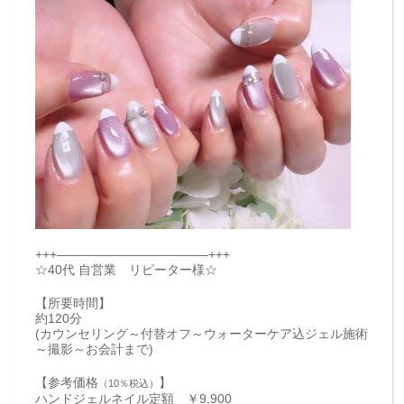
+++————————————+++
☆40代 自営業 リピーター様☆
【所要時間】
約120分
(カウンセリング～付替オフ～ウォーターケア込ジェル施術
～撮影～お会計まで)
【参考価格
】
（10％税込）
ハンドジェルネイル定額 ￥9,900