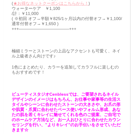
(
★お得なネットクーポンはこちらから！
)
ウォーターケア ￥1,100
/計：￥11,000
( ※初回 オフ→半額￥825/1ヶ月以内の付替オフ→￥1,100/
通常付替オフ→￥1,650 )
+++————————————+++
極細ミラーとストーンの上品なアクセントも可愛く、ネイ
ル上級者さん向けです♪
1色にまとめたり、カラーを追加してカラフルに楽しむの
もおすすめです！
ビューティスタジオCenblessでは、ご要望されるネイル
デザインのイメージはもちろん、お仕事や家事等の生活ス
タイルやシーンに合わせたストーンの大きさや、お爪の形
や肌質・爪質に合わせたベース使いやフォルム形成、あな
たの肌を若くキレイに魅せてくれる色のご提案、ご自宅で
のホームケア方法など、お一人おひとりに合わせたカウン
セリングを行い、”よりキレイ”のお手伝いをさせていただ
きます☆