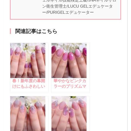
ェルネイル技能検定上級/JNAネイルサロ
ン衛生管理士/LUCU GELエデュケータ
ー/PURIGELエデュケーター
関連記事はこちら
春！新年度の幕開
華やかなピンクカ
けにもふさわしい
ラーのプリズムマ
上品で華やかなラ
グネットネイルで
イラック系ネイル♪
女子力UP！