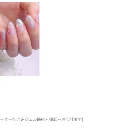
+
ォーターケア込ジェル施術～撮影～お会計まで)