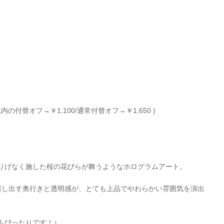
内の付替オフ→￥1,100/通常付替オフ→￥1,650 )
+
りげなく施した桜の花びらが舞うようなホログラムアート。
醸し出す奥行きと透明感が、とても上品でやわらかい雰囲気を演出
もぴったりです！♪