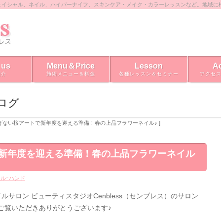
ェイシャル、ネイル、ハイパーナイフ、スキンケア・メイク・カラーレッスンなど。地域に
 us
Menu＆Price
Lesson
A
紹介
施術メニュー＆料金
各種レッスン＆セミナー
アクセ
ブログ
さりげない桜アートで新年度を迎える準備！春の上品フラワーネイル♪ ]
新年度を迎える準備！春の上品フラワーネイル
ルｰハンド
サロン ビューティスタジオCenbless（センブレス）のサロン
ご覧いただきありがとうございます♪