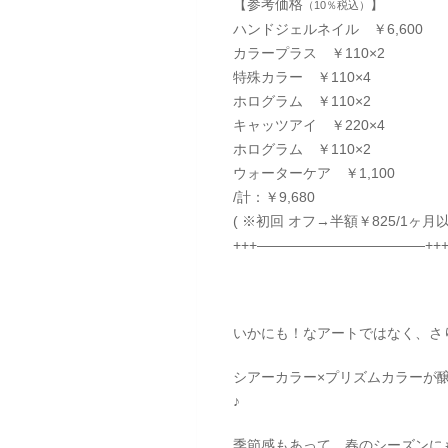
【参考価格
】
（10％税込）
ハンドジェルネイル ￥6,600
カラープラス ￥110×2
特殊カラー ￥110×4
ホログラム ￥110×2
キャッツアイ ￥220×4
ホログラム ￥110×2
ウォーターケア ￥1,100
/計：￥9,680
( ※初回 オフ→半額￥825/1ヶ月以
+++————————————++
いかにも！なアートではなく、さ
シアーカラー×プリズムカラーが
♪
季節感もあって、春のシーズンに