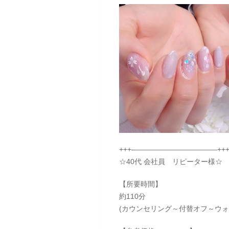
+++————————————++
☆40代 会社員 リピーター様☆
【所要時間】
約110分
(カウンセリング～付替オフ～ウ