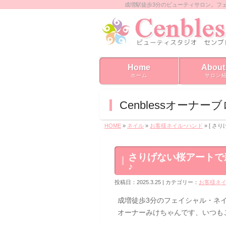
成増駅徒歩3分のビューティサロン。フ
Home
About
ホーム
サロン
Cenblessオーナー
HOME
»
ネイル
»
お客様ネイルｰハンド
» [ 
さりげない桜アートで
♪
投稿日：2025.3.25 | カテゴリー：
お客様ネイ
成増徒歩3分のフェイシャル・ネイル
オーナーみけちゃんです、いつも