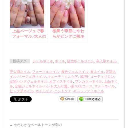
上品ベージュで春
桜舞う季節にやわ
フォーマル♪大人の
らかピンクに桜ホ
きれいめネイル
ロ！卒業式＆入学
式ネイル♪
投稿タグ
ジェルネイル
,
ネイル
,
成増ネイルサロン
,
卒入学ネイル
,
卒入園ネイル
,
フォーマルネイル
,
春色ジェルネイル
,
春ネイル
,
定額ネ
イル
,
ベージュ系ネイル
,
キューティクルケア
,
成増ビューティサロン
,
定額ハンドジェルネイル
,
オフィスネイル
,
ワンカラーネイル
,
上品ネイ
ル
,
定額ジェルネイル-ハンド大人可愛い系7000コース
,
マナーネイル
,
ピンク系ネイル
,
ネイルケア
,
ハンドケア
,
キャッツアイネイル
←
やわらかなペールトーンが春の