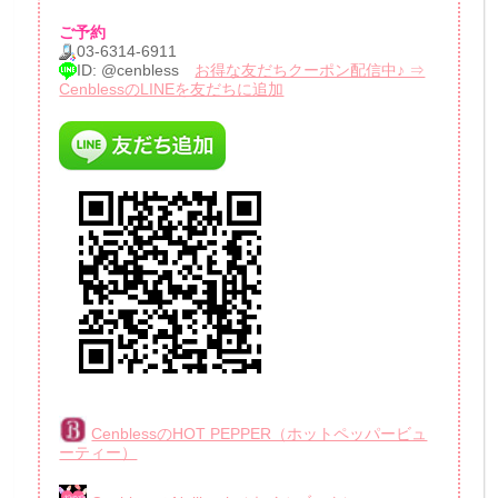
ご予約
03-6314-6911
ID: @cenbless
お得な友だちクーポン配信中♪ ⇒
CenblessのLINEを友だちに追加
CenblessのHOT PEPPER（ホットペッパービュ
ーティー）