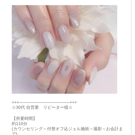
+++————————————+++
☆30代 自営業 リピーター様☆
【所要時間】
約110分
(カウンセリング～付替オフ込ジェル施術～撮影～お会計ま
で)