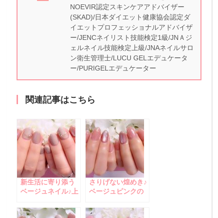
NOEVIR認定スキンケアアドバイザー
(SKAD)/日本ダイエット健康協会認定ダ
イエットプロフェッショナルアドバイザ
ー/JENCネイリスト技能検定1級/JNＡジ
ェルネイル技能検定上級/JNAネイルサロ
ン衛生管理士/LUCU GELエデュケータ
ー/PURIGELエデュケーター
関連記事はこちら
新生活に寄り添う
さりげない煌めき♪
ベージュネイル♪上
ベージュピンクの
品フォーマルデザ
上品ワンカラーネ
イン
イル