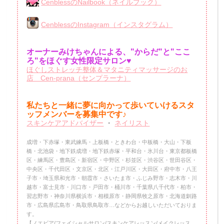
CenblessのNailbook（ネイルブック）
CenblessのInstagram（インスタグラム）
オーナーみけちゃんによる、"からだ"と"ここ
ろ"をほぐす女性限定サロン♥
ほぐしストレッチ整体＆マタニティマッサージのお
店 Cen-prana（センプラーナ）
私たちと一緒に夢に向かって歩いていけるスタ
ッフメンバーを
募集中です♪
スキンケアアドバイザー
・
ネイリスト
成増・下赤塚・東武練馬・上板橋・ときわ台・中板橋・大山・下板
橋・北池袋・地下鉄成増・地下鉄赤塚・平和台・氷川台・東京都板橋
区・練馬区・豊島区・新宿区・中野区・杉並区・渋谷区・世田谷区・
中央区・千代田区・文京区・北区・江戸川区・大田区・府中市・八王
子市・埼玉県和光市・朝霞市・さいたま市・ふじみ野市・志木市・川
越市・富士見市・川口市・戸田市・桶川市・千葉県八千代市・柏市・
習志野市・神奈川県横浜市・相模原市・静岡県牧之原市・北海道釧路
市・広島県広島市・鳥取県鳥取市…などからお越しいただいておりま
す。
【ノエビア/フェイシャルサロン/スキンケアレッスン/メイクレッス