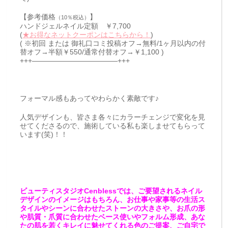
【参考価格
】
（10％税込）
ハンドジェルネイル定額 ￥7,700
(
★お得なネットクーポンはこちらから！
)
( ※初回 または 御礼口コミ投稿オフ→無料/1ヶ月以内の付
替オフ→半額￥550/通常付替オフ→￥1,100 )
+++————————————+++
フォーマル感もあってやわらかく素敵です♪
人気デザインも、皆さま各々にカラーチェンジで変化を見
せてくださるので、施術している私も楽しませてもらって
います(笑)！！
ビューティスタジオCenblessでは、ご要望されるネイル
デザインのイメージはもちろん、お仕事や家事等の生活ス
タイルやシーンに合わせたストーンの大きさや、お爪の形
や肌質・爪質に合わせたベース使いやフォルム形成、あな
たの肌を若くキレイに魅せてくれる色のご提案、ご自宅で