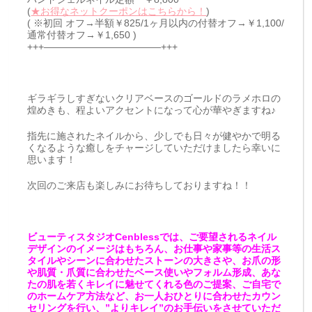
(
★お得なネットクーポンはこちらから！
)
( ※初回 オフ→半額￥825/1ヶ月以内の付替オフ→￥1,100/
通常付替オフ→￥1,650 )
+++————————————+++
ギラギラしすぎないクリアベースのゴールドのラメホロの
煌めきも、程よいアクセントになって心が華やぎますね♪
指先に施されたネイルから、少しでも日々が健やかで明る
くなるような癒しをチャージしていただけましたら幸いに
思います！
次回のご来店も楽しみにお待ちしておりますね！！
ビューティスタジオCenblessでは、ご要望されるネイル
デザインのイメージはもちろん、お仕事や家事等の生活ス
タイルやシーンに合わせたストーンの大きさや、お爪の形
や肌質・爪質に合わせたベース使いやフォルム形成、あな
たの肌を若くキレイに魅せてくれる色のご提案、ご自宅で
のホームケア方法など、お一人おひとりに合わせたカウン
セリングを行い、”よりキレイ”のお手伝いをさせていただ