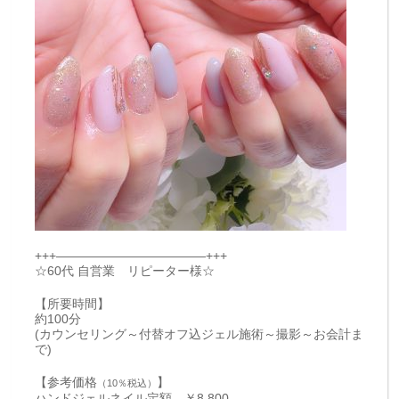
+++————————————+++
☆60代 自営業 リピーター様☆
【所要時間】
約100分
(カウンセリング～付替オフ込ジェル施術～撮影～お会計ま
で)
【参考価格
】
（10％税込）
ハンドジェルネイル定額 ￥8,800