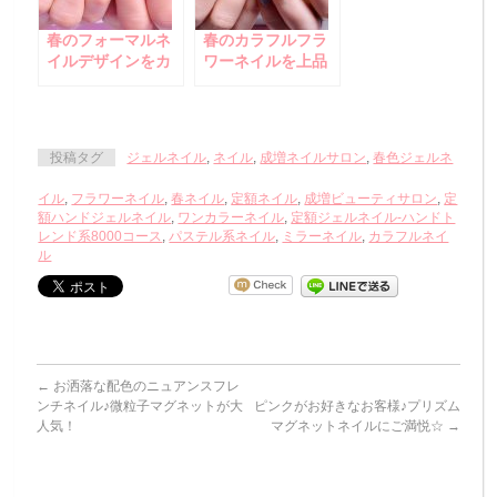
春のフォーマルネ
春のカラフルフラ
イルデザインをカ
ワーネイルを上品
ラーチェンジ！
に♪
投稿タグ
ジェルネイル
,
ネイル
,
成増ネイルサロン
,
春色ジェルネ
イル
,
フラワーネイル
,
春ネイル
,
定額ネイル
,
成増ビューティサロン
,
定
額ハンドジェルネイル
,
ワンカラーネイル
,
定額ジェルネイル-ハンドト
レンド系8000コース
,
パステル系ネイル
,
ミラーネイル
,
カラフルネイ
ル
←
お洒落な配色のニュアンスフレ
ンチネイル♪微粒子マグネットが大
ピンクがお好きなお客様♪プリズム
人気！
マグネットネイルにご満悦☆
→