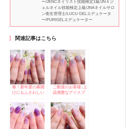
ー/JENCネイリスト技能検定1級/JNＡジ
ェルネイル技能検定上級/JNAネイルサロ
ン衛生管理士/LUCU GELエデュケータ
ー/PURIGELエデュケーター
関連記事はこちら
春！新年度の幕開
ご新規のお客様♪上
けにもふさわしい
品清楚なアイスブ
上品で華やかなラ
ルーネイル
イラック系ネイル♪