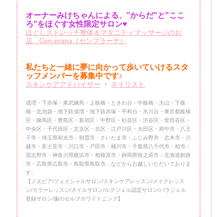
オーナーみけちゃんによる、"からだ"と"ここ
ろ"をほぐす女性限定サロン♥
ほぐしストレッチ整体＆マタニティマッサージのお
店 Cen-prana（センプラーナ）
私たちと一緒に夢に向かって歩いていけるスタ
ッフメンバーを
募集中です♪
スキンケアアドバイザー
・
ネイリスト
成増・下赤塚・東武練馬・上板橋・ときわ台・中板橋・大山・下板
橋・北池袋・地下鉄成増・地下鉄赤塚・平和台・氷川台・東京都板橋
区・練馬区・豊島区・新宿区・中野区・杉並区・渋谷区・世田谷区・
中央区・千代田区・文京区・北区・江戸川区・大田区・府中市・八王
子市・埼玉県和光市・朝霞市・さいたま市・ふじみ野市・志木市・川
越市・富士見市・川口市・戸田市・桶川市・千葉県八千代市・柏市・
習志野市・神奈川県横浜市・相模原市・静岡県牧之原市・北海道釧路
市・広島県広島市・鳥取県鳥取市…などからお越しいただいておりま
す。
【ノエビア/フェイシャルサロン/スキンケアレッスン/メイクレッス
ン/カラーレッスン/ネイルサロン/ルクジェル認定サロン/パラジェル
登録サロン/歯のセルフホワイトニング】