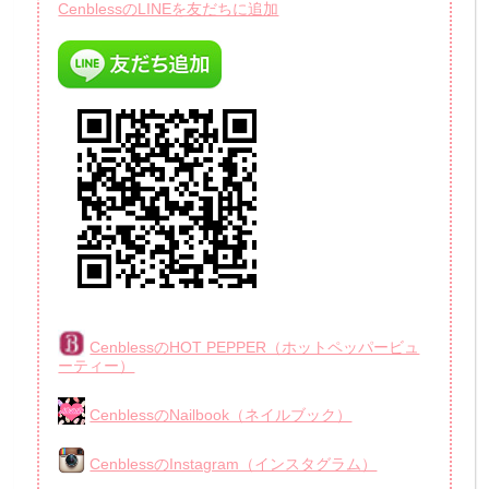
CenblessのLINEを友だちに追加
CenblessのHOT PEPPER（ホットペッパービュ
ーティー）
CenblessのNailbook（ネイルブック）
CenblessのInstagram（インスタグラム）