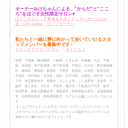
オーナーみけちゃんによる、"からだ"と"ここ
ろ"をほぐす女性限定サロン♥
ほぐしストレッチ整体＆マタニティマッサージのお
店 Cen-prana（センプラーナ）
私たちと一緒に夢に向かって歩いていけるスタ
ッフメンバーを
募集中です♪
スキンケアアドバイザー
・
ネイリスト
成増・下赤塚・東武練馬・上板橋・ときわ台・中板橋・大山・下板
橋・北池袋・地下鉄成増・地下鉄赤塚・平和台・氷川台・東京都板橋
区・練馬区・豊島区・新宿区・中野区・杉並区・渋谷区・世田谷区・
中央区・千代田区・文京区・北区・江戸川区・大田区・府中市・八王
子市・埼玉県和光市・朝霞市・さいたま市・ふじみ野市・志木市・川
越市・富士見市・川口市・戸田市・桶川市・千葉県八千代市・柏市・
習志野市・神奈川県横浜市・相模原市・静岡県牧之原市・北海道釧路
市・広島県広島市・鳥取県鳥取市…などからお越しいただいておりま
す。
【ノエビア/フェイシャルサロン/スキンケアレッスン/メイクレッス
ン/カラーレッスン/ネイルサロン/ルクジェル認定サロン/パラジェル
登録サロン/歯のセルフホワイトニング】