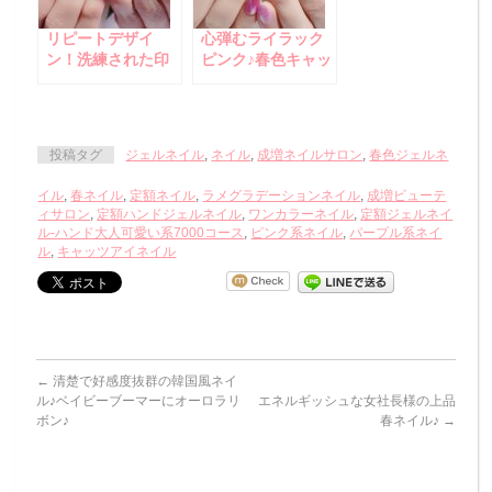
リピートデザイ
心弾むライラック
ン！洗練された印
ピンク♪春色キャッ
象のお洒落なブル
ツアイネイル
ーマグネットネイ
ル
投稿タグ
ジェルネイル
,
ネイル
,
成増ネイルサロン
,
春色ジェルネ
イル
,
春ネイル
,
定額ネイル
,
ラメグラデーションネイル
,
成増ビューテ
ィサロン
,
定額ハンドジェルネイル
,
ワンカラーネイル
,
定額ジェルネイ
ル-ハンド大人可愛い系7000コース
,
ピンク系ネイル
,
パープル系ネイ
ル
,
キャッツアイネイル
←
清楚で好感度抜群の韓国風ネイ
ル♪ベイビーブーマーにオーロラリ
エネルギッシュな女社長様の上品
ボン♪
春ネイル♪
→