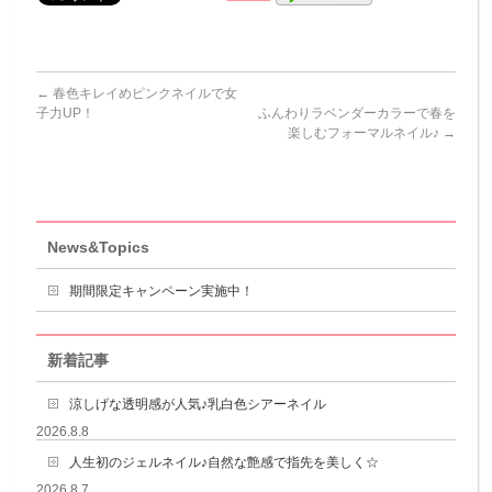
←
春色キレイめピンクネイルで女
子力UP！
ふんわりラベンダーカラーで春を
楽しむフォーマルネイル♪
→
News&Topics
期間限定キャンペーン実施中！
新着記事
涼しげな透明感が人気♪乳白色シアーネイル
2026.8.8
人生初のジェルネイル♪自然な艶感で指先を美しく☆
2026.8.7