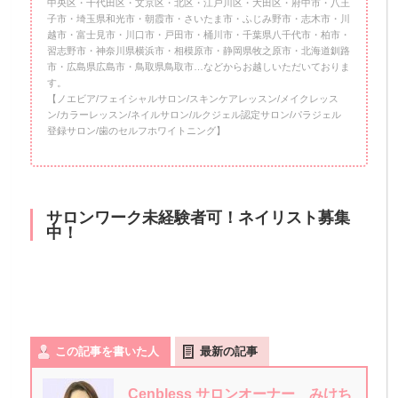
中央区・千代田区・文京区・北区・江戸川区・大田区・府中市・八王
子市・埼玉県和光市・朝霞市・さいたま市・ふじみ野市・志木市・川
越市・富士見市・川口市・戸田市・桶川市・千葉県八千代市・柏市・
習志野市・神奈川県横浜市・相模原市・静岡県牧之原市・北海道釧路
市・広島県広島市・鳥取県鳥取市…などからお越しいただいておりま
す。
【ノエビア/フェイシャルサロン/スキンケアレッスン/メイクレッス
ン/カラーレッスン/ネイルサロン/ルクジェル認定サロン/パラジェル
登録サロン/歯のセルフホワイトニング】
サロンワーク未経験者可！ネイリスト募集
中！
この記事を書いた人
最新の記事
Cenbless サロンオーナー みけち