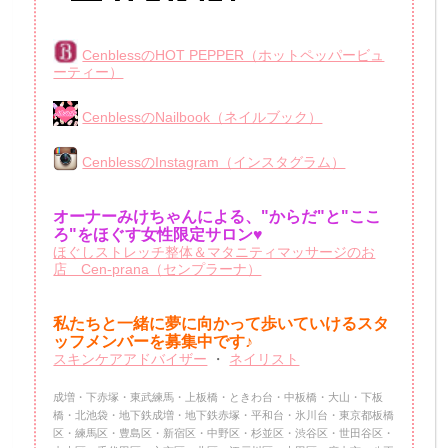
CenblessのHOT PEPPER（ホットペッパービュ
ーティー）
CenblessのNailbook（ネイルブック）
CenblessのInstagram（インスタグラム）
オーナーみけちゃんによる、"からだ"と"ここ
ろ"をほぐす女性限定サロン♥
ほぐしストレッチ整体＆マタニティマッサージのお
店 Cen-prana（センプラーナ）
私たちと一緒に夢に向かって歩いていけるスタ
ッフメンバーを
募集中です♪
スキンケアアドバイザー
・
ネイリスト
成増・下赤塚・東武練馬・上板橋・ときわ台・中板橋・大山・下板
橋・北池袋・地下鉄成増・地下鉄赤塚・平和台・氷川台・東京都板橋
区・練馬区・豊島区・新宿区・中野区・杉並区・渋谷区・世田谷区・