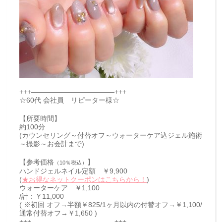
+++————————————+++
☆60代 会社員 リピーター様☆
【所要時間】
約100分
(カウンセリング～付替オフ～ウォーターケア込ジェル施術
～撮影～お会計まで)
【参考価格
】
（10％税込）
ハンドジェルネイル定額 ￥9,900
(
★お得なネットクーポンはこちらから！
)
ウォーターケア ￥1,100
/計：￥11,000
( ※初回 オフ→半額￥825/1ヶ月以内の付替オフ→￥1,100/
通常付替オフ→￥1,650 )
+++————————————+++