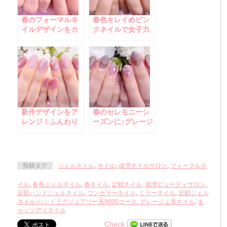
春のフォーマルネ
春色キレイめピン
イルデザインをカ
クネイルで女子力
ラーチェンジ！
UP！
新作デザインをア
春のセレモニーシ
レンジ！ふんわり
ーズンに♪グレージ
清楚なピンクネイ
ュ系でシックで豪
ル♪
華な大人ネイル！
投稿タグ
ジェルネイル
,
ネイル
,
成増ネイルサロン
,
フォーマルネ
イル
,
春色ジェルネイル
,
春ネイル
,
定額ネイル
,
成増ビューティサロン
,
定額ハンドジェルネイル
,
ワンカラーネイル
,
ミラーネイル
,
定額ジェル
ネイル-ハンドラグジュアリー系9000コース
,
グレージュ系ネイル
,
キ
ャッツアイネイル
Check