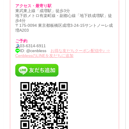
アクセス・最寄り駅
東武東上線「成増駅」徒歩3分
地下鉄メトロ有楽町線・副都心線「地下鉄成増駅」徒
歩4分
〒175-0094 東京都板橋区成増3-24-15サントノーレ成
増A203
ご予約
03-6314-6911
ID: @cenbless
お得な友だちクーポン配信中♪ ⇒
CenblessのLINEを友だちに追加