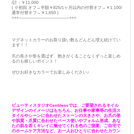
/計：￥11,000
( ※初回 オフ→半額￥825/1ヶ月以内の付替オフ→￥1,100/
通常付替オフ→￥1,650 )
+++————————————+++
マグネットカラーのお取り扱い数もどんどん増え続けてい
ます！！
爪の長さや形を選ばず、飽きがくることなくずっと楽しめ
るのも嬉しいポイント！
ぜひお好きなカラーでお楽しみください♪
ビューティスタジオCenblessでは、ご要望されるネイル
デザインのイメージはもちろん、お仕事や家事等の生活ス
タイルやシーンに合わせたストーンの大きさや、お爪の形
や肌質・爪質に合わせたベース使いやフォルム形成、あな
たの肌を若くキレイに魅せてくれる色のご提案、ご自宅で
のホームケア方法など、お一人おひとりに合わせたカウン