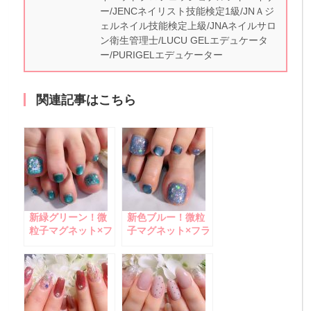
ー/JENCネイリスト技能検定1級/JNＡジ
ェルネイル技能検定上級/JNAネイルサロ
ン衛生管理士/LUCU GELエデュケータ
ー/PURIGELエデュケーター
関連記事はこちら
新緑グリーン！微
新色ブルー！微粒
粒子マグネット×フ
子マグネット×フラ
ラッシュネイル
ッシュネイル