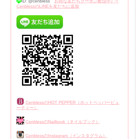
ID: @cenbless
お得な友だちクーポン配信中♪ ⇒
CenblessのLINEを友だちに追加
CenblessのHOT PEPPER（ホットペッパービュ
ーティー）
CenblessのNailbook（ネイルブック）
CenblessのInstagram（インスタグラム）