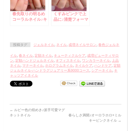
春先取りの明るめ
くすみピンクで上
コーラルネイル♪キ
品に♪清楚フォーマ
ャッツアイ×ラメホ
ルネイル
ログラム×ラメグリ
ッター☆
投稿タグ
ジェルネイル
,
ネイル
,
成増ネイルサロン
,
春色ジェルネ
イル
,
春ネイル
,
定額ネイル
,
キューティクルケア
,
成増ビューティサロ
ン
,
定額ハンドジェルネイル
,
オフィスネイル
,
ワンカラーネイル
,
上品
ネイル
,
マナーネイル
,
ホログラムネイル
,
ネイルケア
,
ハンドケア
,
定額
ジェルネイル-ハンドラグジュアリー系9000コース
,
シアーネイル
,
キ
ャッツアイネイル
←
ルビー色の煌めき♪派手可愛マグ
ネットネイル
春らしさ満開♪オーロラホロ×ミル
キーピンクネイル
→