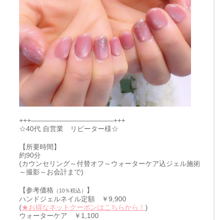
+++————————————+++
☆40代 自営業 リピーター様☆
【所要時間】
約90分
(カウンセリング～付替オフ～ウォーターケア込ジェル施術
～撮影～お会計まで)
【参考価格
】
（10％税込）
ハンドジェルネイル定額 ￥9,900
(
★お得なネットクーポンはこちらから！
)
ウォーターケア ￥1,100