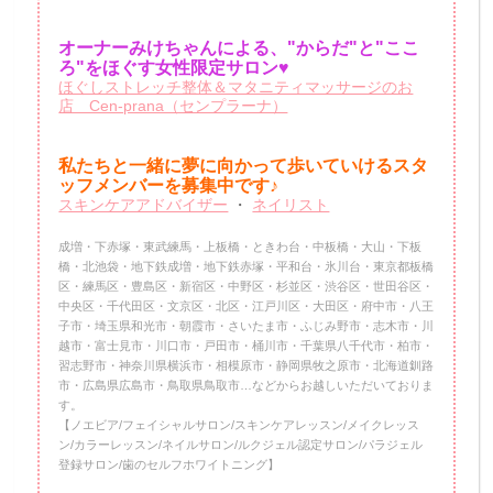
オーナーみけちゃんによる、"からだ"と"ここ
ろ"をほぐす女性限定サロン♥
ほぐしストレッチ整体＆マタニティマッサージのお
店 Cen-prana（センプラーナ）
私たちと一緒に夢に向かって歩いていけるスタ
ッフメンバーを
募集中です♪
スキンケアアドバイザー
・
ネイリスト
成増・下赤塚・東武練馬・上板橋・ときわ台・中板橋・大山・下板
橋・北池袋・地下鉄成増・地下鉄赤塚・平和台・氷川台・東京都板橋
区・練馬区・豊島区・新宿区・中野区・杉並区・渋谷区・世田谷区・
中央区・千代田区・文京区・北区・江戸川区・大田区・府中市・八王
子市・埼玉県和光市・朝霞市・さいたま市・ふじみ野市・志木市・川
越市・富士見市・川口市・戸田市・桶川市・千葉県八千代市・柏市・
習志野市・神奈川県横浜市・相模原市・静岡県牧之原市・北海道釧路
市・広島県広島市・鳥取県鳥取市…などからお越しいただいておりま
す。
【ノエビア/フェイシャルサロン/スキンケアレッスン/メイクレッス
ン/カラーレッスン/ネイルサロン/ルクジェル認定サロン/パラジェル
登録サロン/歯のセルフホワイトニング】