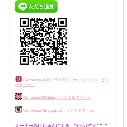
CenblessのHOT PEPPER（ホットペッパービュ
ーティー）
CenblessのNailbook（ネイルブック）
CenblessのInstagram（インスタグラム）
オーナーみけちゃんによる、"からだ"と"ここ