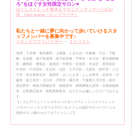
ろ"をほぐす女性限定サロン♥
ほぐしストレッチ整体＆マタニティマッサージのお
店 Cen-prana（センプラーナ）
私たちと一緒に夢に向かって歩いていけるスタ
ッフメンバーを
募集中です♪
スキンケアアドバイザー
・
ネイリスト
成増・下赤塚・東武練馬・上板橋・ときわ台・中板橋・大山・下板
橋・北池袋・地下鉄成増・地下鉄赤塚・平和台・氷川台・東京都板橋
区・練馬区・豊島区・新宿区・中野区・杉並区・渋谷区・世田谷区・
中央区・千代田区・文京区・北区・江戸川区・大田区・府中市・八王
子市・埼玉県和光市・朝霞市・さいたま市・ふじみ野市・志木市・川
越市・富士見市・川口市・戸田市・桶川市・千葉県八千代市・柏市・
習志野市・神奈川県横浜市・相模原市・静岡県牧之原市・北海道釧路
市・広島県広島市・鳥取県鳥取市…などからお越しいただいておりま
す。
【ノエビア/フェイシャルサロン/スキンケアレッスン/メイクレッス
ン/カラーレッスン/ネイルサロン/ルクジェル認定サロン/パラジェル
登録サロン/歯のセルフホワイトニング】