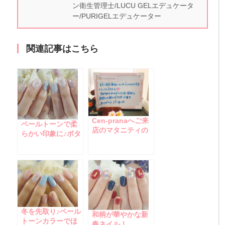
ン衛生管理士/LUCU GELエデュケータ
ー/PURIGELエデュケーター
関連記事はこちら
Cen-pranaへご来
ペールトーンで柔
店のマタニティの
らかい印象に♪ボタ
お客様☆
ニカルフラワーネ
イル
冬を先取り♪ペール
和柄が華やかな新
トーンカラーでほ
春ネイル！