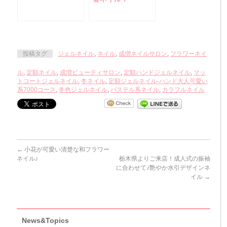
っこりマット×ボタ
ニカルフラワーネ
イル
投稿タグ
ジェルネイル
,
ネイル
,
成増ネイルサロン
,
フラワーネイ
ル
,
定額ネイル
,
成増ビューティサロン
,
定額ハンドジェルネイル
,
マッ
トコートジェルネイル
,
冬ネイル
,
定額ジェルネイル-ハンド大人可愛い
系7000コース
,
冬色ジェルネイル
,
パステル系ネイル
,
カラフルネイル
←
小花が可愛い清楚な和フラワー
ネイル♪
栃木県よりご来店！成人式の振袖
に合わせて♪艶やか水引デザインネ
イル
→
News&Topics