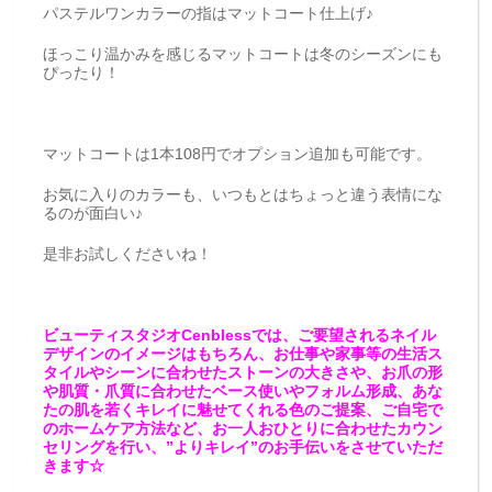
パステルワンカラーの指はマットコート仕上げ♪
ほっこり温かみを感じるマットコートは冬のシーズンにも
ぴったり！
マットコートは1本108円でオプション追加も可能です。
お気に入りのカラーも、いつもとはちょっと違う表情にな
るのが面白い♪
是非お試しくださいね！
ビューティスタジオCenblessでは、ご要望されるネイル
デザインのイメージはもちろん、お仕事や家事等の生活ス
タイルやシーンに合わせたストーンの大きさや、お爪の形
や肌質・爪質に合わせたベース使いやフォルム形成、あな
たの肌を若くキレイに魅せてくれる色のご提案、ご自宅で
のホームケア方法など、お一人おひとりに合わせたカウン
セリングを行い、”よりキレイ”のお手伝いをさせていただ
きます☆