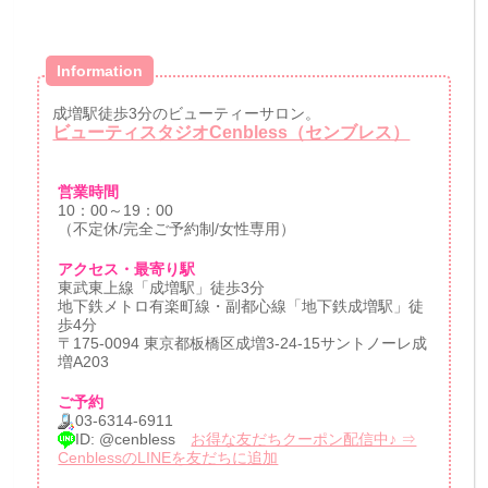
Information
成増駅徒歩3分のビューティーサロン。
ビューティスタジオCenbless（センブレス）
営業時間
10：00～19：00
（不定休/完全ご予約制/女性専用）
アクセス・最寄り駅
東武東上線「成増駅」徒歩3分
地下鉄メトロ有楽町線・副都心線「地下鉄成増駅」徒
歩4分
〒175-0094 東京都板橋区成増3-24-15サントノーレ成
増A203
ご予約
03-6314-6911
ID: @cenbless
お得な友だちクーポン配信中♪ ⇒
CenblessのLINEを友だちに追加