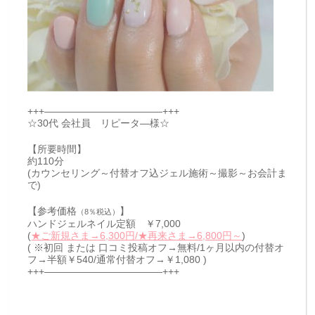
+++————————————+++
☆30代 会社員 リピータ―様☆
【所要時間】
約110分
(カウンセリング～付替オフ込ジェル施術～撮影～お会計ま
で)
【参考価格
】
（8％税込）
ハンドジェルネイル定額 ￥7,000
(
★ご新規さま→6,300円/★再来さま→6,800円～
)
( ※初回 または 口コミ投稿オフ→無料/1ヶ月以内の付替オ
フ→半額￥540/通常付替オフ→￥1,080 )
+++————————————+++