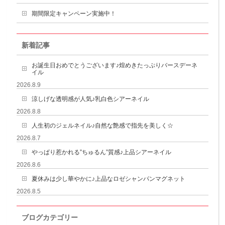
期間限定キャンペーン実施中！
新着記事
お誕生日おめでとうございます♪煌めきたっぷりバースデーネ
イル
2026.8.9
涼しげな透明感が人気♪乳白色シアーネイル
2026.8.8
人生初のジェルネイル♪自然な艶感で指先を美しく☆
2026.8.7
やっぱり惹かれる”ちゅるん”質感♪上品シアーネイル
2026.8.6
夏休みは少し華やかに♪上品なロゼシャンパンマグネット
2026.8.5
ブログカテゴリー