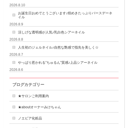
2026.8.10
お誕生日おめでとうございます♪煌めきたっぷりバースデーネ
イル
2026.8.9
涼しげな透明感が人気♪乳白色シアーネイル
2026.8.8
人生初のジェルネイル♪自然な艶感で指先を美しく☆
2026.8.7
やっぱり惹かれる”ちゅるん”質感♪上品シアーネイル
2026.8.6
ブログカテゴリー
★サロンご利用案内
★aboutオーナーみけちゃん
ノエビア化粧品