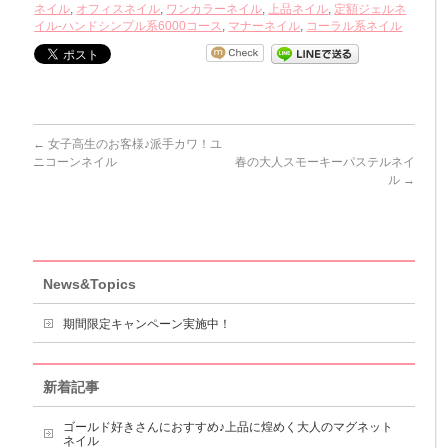
ネイル
,
オフィスネイル
,
ワンカラーネイル
,
上品ネイル
,
定額ジェルネ
イル-ハンドシンプル系6000コース
,
マナーネイル
,
コーラル系ネイル
←
女子高生のお客様♪派手カワ！ユ
ニコーンネイル
春の大人スモーキーパステルネイ
ル
→
News&Topics
期間限定キャンペーン実施中！
新着記事
ゴールド好きさんにおすすめ♪上品に煌めく大人のマグネット
ネイル