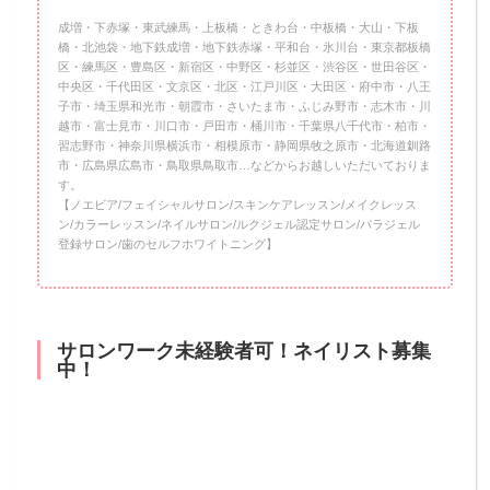
成増・下赤塚・東武練馬・上板橋・ときわ台・中板橋・大山・下板
橋・北池袋・地下鉄成増・地下鉄赤塚・平和台・氷川台・東京都板橋
区・練馬区・豊島区・新宿区・中野区・杉並区・渋谷区・世田谷区・
中央区・千代田区・文京区・北区・江戸川区・大田区・府中市・八王
子市・埼玉県和光市・朝霞市・さいたま市・ふじみ野市・志木市・川
越市・富士見市・川口市・戸田市・桶川市・千葉県八千代市・柏市・
習志野市・神奈川県横浜市・相模原市・静岡県牧之原市・北海道釧路
市・広島県広島市・鳥取県鳥取市…などからお越しいただいておりま
す。
【ノエビア/フェイシャルサロン/スキンケアレッスン/メイクレッス
ン/カラーレッスン/ネイルサロン/ルクジェル認定サロン/パラジェル
登録サロン/歯のセルフホワイトニング】
サロンワーク未経験者可！ネイリスト募集
中！