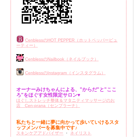
CenblessのHOT PEPPER（ホットペッパービュ
ーティー）
CenblessのNailbook（ネイルブック）
CenblessのInstagram（インスタグラム）
オーナーみけちゃんによる、"からだ"と"ここ
ろ"をほぐす女性限定サロン♥
ほぐしストレッチ整体＆マタニティマッサージのお
店 Cen-prana（センプラーナ）
私たちと一緒に夢に向かって歩いていけるスタ
ッフメンバーを
募集中です♪
スキンケアアドバイザー
・
ネイリスト