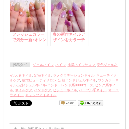
フレッシュカラー
春の新作ネイルデ
で気分一新♪オレン
ザインをカラーチ
ジ×グリーンの新緑
ェンジ！新年度を
ネイル
スタートはライラ
ック系のキレイめ
カラーで♪
投稿タグ
ジェルネイル
,
ネイル
,
成増ネイルサロン
,
春色ジェルネ
イル
,
春ネイル
,
定額ネイル
,
ラメグラデーションネイル
,
キューティク
ルケア
,
成増ビューティサロン
,
定額ハンドジェルネイル
,
ワンカラーネ
イル
,
定額ジェルネイル-ハンドトレンド系8000コース
,
ピンク系ネイ
ル
,
ネイルケア
,
ハンドケア
,
ビジューネイル
,
パープル系ネイル
,
オーロ
ラネイル
,
キャッツアイネイル
←
大人気の韓国系ネイル風♪春の定