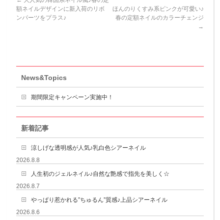
額ネイルデザインに新入荷のリボ
ほんのりくすみ系ピンクが可愛い♪
ンパーツをプラス♪
春の定額ネイルのカラーチェンジ
→
News&Topics
期間限定キャンペーン実施中！
新着記事
涼しげな透明感が人気♪乳白色シアーネイル
2026.8.8
人生初のジェルネイル♪自然な艶感で指先を美しく☆
2026.8.7
やっぱり惹かれる”ちゅるん”質感♪上品シアーネイル
2026.8.6