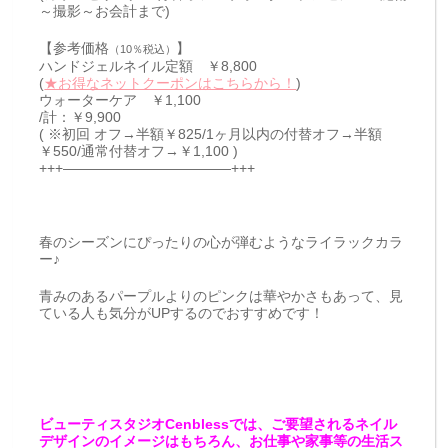
～撮影～お会計まで)
【参考価格
】
（10％税込）
ハンドジェルネイル定額 ￥8,800
(
★お得なネットクーポンはこちらから！
)
ウォーターケア ￥1,100
/計：￥9,900
( ※初回 オフ→半額￥825/1ヶ月以内の付替オフ→半額
￥550/通常付替オフ→￥1,100 )
+++————————————+++
春のシーズンにぴったりの心が弾むようなライラックカラ
ー♪
青みのあるパープルよりのピンクは華やかさもあって、見
ている人も気分がUPするのでおすすめです！
ビューティスタジオCenblessでは、ご要望されるネイル
デザインのイメージはもちろん、お仕事や家事等の生活ス