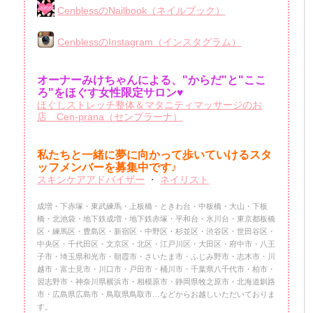
CenblessのNailbook（ネイルブック）
CenblessのInstagram（インスタグラム）
オーナーみけちゃんによる、"からだ"と"ここ
ろ"をほぐす女性限定サロン♥
ほぐしストレッチ整体＆マタニティマッサージのお
店 Cen-prana（センプラーナ）
私たちと一緒に夢に向かって歩いていけるスタ
ッフメンバーを
募集中です♪
スキンケアアドバイザー
・
ネイリスト
成増・下赤塚・東武練馬・上板橋・ときわ台・中板橋・大山・下板
橋・北池袋・地下鉄成増・地下鉄赤塚・平和台・氷川台・東京都板橋
区・練馬区・豊島区・新宿区・中野区・杉並区・渋谷区・世田谷区・
中央区・千代田区・文京区・北区・江戸川区・大田区・府中市・八王
子市・埼玉県和光市・朝霞市・さいたま市・ふじみ野市・志木市・川
越市・富士見市・川口市・戸田市・桶川市・千葉県八千代市・柏市・
習志野市・神奈川県横浜市・相模原市・静岡県牧之原市・北海道釧路
市・広島県広島市・鳥取県鳥取市…などからお越しいただいておりま
す。