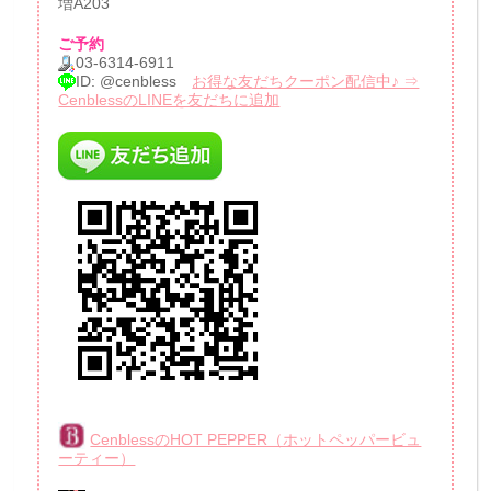
増A203
ご予約
03-6314-6911
ID: @cenbless
お得な友だちクーポン配信中♪ ⇒
CenblessのLINEを友だちに追加
CenblessのHOT PEPPER（ホットペッパービュ
ーティー）