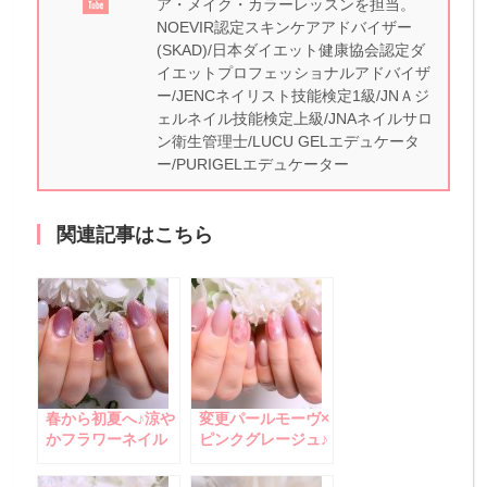
ア・メイク・カラーレッスンを担当。
NOEVIR認定スキンケアアドバイザー
(SKAD)/日本ダイエット健康協会認定ダ
イエットプロフェッショナルアドバイザ
ー/JENCネイリスト技能検定1級/JNＡジ
ェルネイル技能検定上級/JNAネイルサロ
ン衛生管理士/LUCU GELエデュケータ
ー/PURIGELエデュケーター
関連記事はこちら
春から初夏へ♪涼や
変更パールモーヴ×
かフラワーネイル
ピンクグレージュ♪
大人の桜ニュアン
スネイル