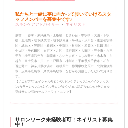
私たちと一緒に夢に向かって歩いていけるスタ
ッフメンバーを
募集中です♪
スキンケアアドバイザー
・
ネイリスト
成増・下赤塚・東武練馬・上板橋・ときわ台・中板橋・大山・下板
橋・北池袋・地下鉄成増・地下鉄赤塚・平和台・氷川台・東京都板橋
区・練馬区・豊島区・新宿区・中野区・杉並区・渋谷区・世田谷区・
中央区・千代田区・文京区・北区・江戸川区・大田区・府中市・八王
子市・埼玉県和光市・朝霞市・さいたま市・ふじみ野市・志木市・川
越市・富士見市・川口市・戸田市・桶川市・千葉県八千代市・柏市・
習志野市・神奈川県横浜市・相模原市・静岡県牧之原市・北海道釧路
市・広島県広島市・鳥取県鳥取市…などからお越しいただいておりま
す。
【ノエビア/フェイシャルサロン/スキンケアレッスン/メイクレッス
ン/カラーレッスン/ネイルサロン/ルクジェル認定サロン/パラジェル
登録サロン/歯のセルフホワイトニング】
サロンワーク未経験者可！ネイリスト募集
中！