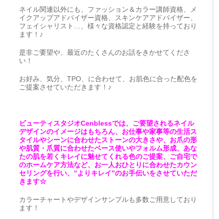
ネイル関連以外にも、ファッション＆カラー講師資格、メ
イクアップアドバイザー資格、スキンケアアドバイザー、
フェイシャリスト…、様々な資格認定と経験を持っており
ます！♪
是非ご要望や、最近のたくさんのお話をきかせてくださ
い！
お好み、気分、TPO、に合わせて、お肌色に合った配色を
ご提案させていただきます！♪
ビューティスタジオCenblessでは、ご要望されるネイル
デザインのイメージはもちろん、お仕事や家事等の生活ス
タイルやシーンに合わせたストーンの大きさや、お爪の形
や肌質・爪質に合わせたベース使いやフォルム形成、あな
たの肌を若くキレイに魅せてくれる色のご提案、ご自宅で
のホームケア方法など、お一人おひとりに合わせたカウン
セリングを行い、”よりキレイ”のお手伝いをさせていただ
きます☆
カラーチャートやデザインサンプルも多数ご用意しており
ます！