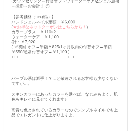
(カウンセリング～付替オフ～ウォーターケア込ジェル施術
～撮影～お会計まで)
【参考価格
】
（10％税込）
ハンドジェルネイル定額 ￥6,600
(
★お得なネットクーポンはこちらから！
)
カラープラス ￥110×2
ウォーターケア ￥1,100
/計：￥7,920
( ※初回 オフ→半額￥825/1ヶ月以内の付替オフ→半額
￥550/通常付替オフ→￥1,100 )
+++————————————+++
パープル系は派手！？…と敬遠されるお客様も少なくない
ですが…。
スキンカラーにあったカラーを選べば、なじみもよく、肌
色もキレイに見せてくれます♪
高貴な色とされているカラーなのでシンプルネイルでも上
品でエレガントに仕上がりますよ。