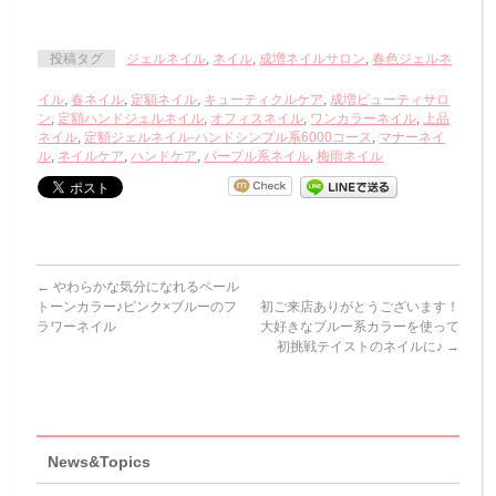
投稿タグ
ジェルネイル
,
ネイル
,
成増ネイルサロン
,
春色ジェルネ
イル
,
春ネイル
,
定額ネイル
,
キューティクルケア
,
成増ビューティサロ
ン
,
定額ハンドジェルネイル
,
オフィスネイル
,
ワンカラーネイル
,
上品
ネイル
,
定額ジェルネイル-ハンドシンプル系6000コース
,
マナーネイ
ル
,
ネイルケア
,
ハンドケア
,
パープル系ネイル
,
梅雨ネイル
←
やわらかな気分になれるペール
トーンカラー♪ピンク×ブルーのフ
初ご来店ありがとうございます！
ラワーネイル
大好きなブルー系カラーを使って
初挑戦テイストのネイルに♪
→
News&Topics