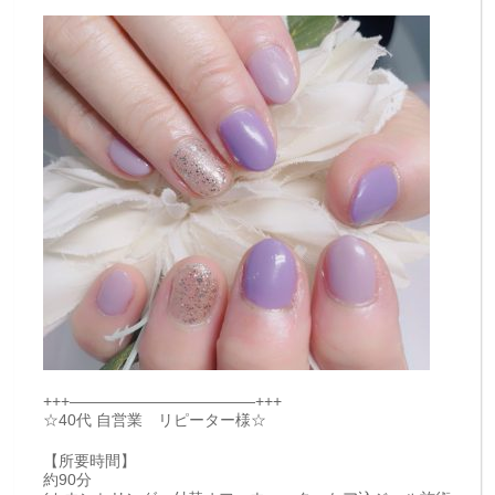
+++————————————+++
☆40代 自営業 リピーター様☆
【所要時間】
約90分