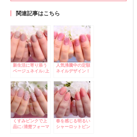
関連記事はこちら
新生活に寄り添う
人気沸騰中の定額
ベージュネイル♪上
ネイルデザイン！
品フォーマルデザ
微粒子マグネット
イン
＆ラメホログラム
くすみピンクで上
春を感じる明るい
品に♪清楚フォーマ
シャーロットピン
ルネイル
クネイル♪