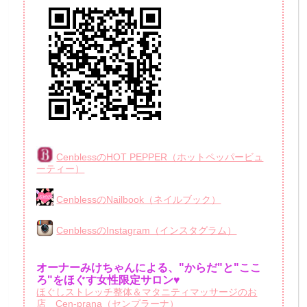
CenblessのHOT PEPPER（ホットペッパービュ
ーティー）
CenblessのNailbook（ネイルブック）
CenblessのInstagram（インスタグラム）
オーナーみけちゃんによる、"からだ"と"ここ
ろ"をほぐす女性限定サロン♥
ほぐしストレッチ整体＆マタニティマッサージのお
店 Cen-prana（センプラーナ）