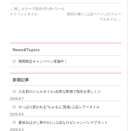
←
推しカラーで気分UP♪赤×ゴール
ドイベントネイル
節目の春に♪上品ベージュのフォー
マルネイル
→
News&Topics
期間限定キャンペーン実施中！
新着記事
人生初のジェルネイル♪自然な艶感で指先を美しく☆
2026.8.7
やっぱり惹かれる”ちゅるん”質感♪上品シアーネイル
2026.8.6
夏休みは少し華やかに♪上品なロゼシャンパンマグネット
2026.8.5