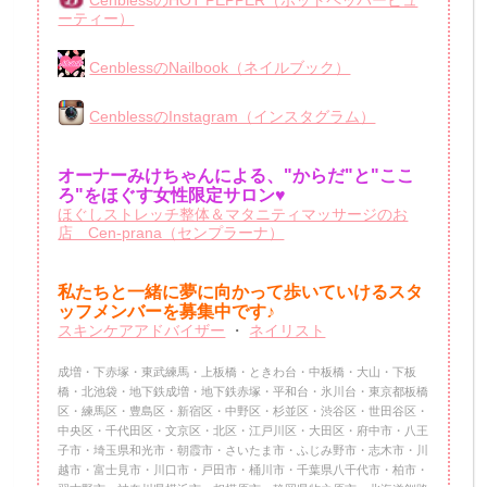
CenblessのHOT PEPPER（ホットペッパービュ
ーティー）
CenblessのNailbook（ネイルブック）
CenblessのInstagram（インスタグラム）
オーナーみけちゃんによる、"からだ"と"ここ
ろ"をほぐす女性限定サロン♥
ほぐしストレッチ整体＆マタニティマッサージのお
店 Cen-prana（センプラーナ）
私たちと一緒に夢に向かって歩いていけるスタ
ッフメンバーを
募集中です♪
スキンケアアドバイザー
・
ネイリスト
成増・下赤塚・東武練馬・上板橋・ときわ台・中板橋・大山・下板
橋・北池袋・地下鉄成増・地下鉄赤塚・平和台・氷川台・東京都板橋
区・練馬区・豊島区・新宿区・中野区・杉並区・渋谷区・世田谷区・
中央区・千代田区・文京区・北区・江戸川区・大田区・府中市・八王
子市・埼玉県和光市・朝霞市・さいたま市・ふじみ野市・志木市・川
越市・富士見市・川口市・戸田市・桶川市・千葉県八千代市・柏市・