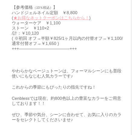
【参考価格
】
（10％税込）
ハンドジェルネイル定額 ￥8,800
(
★お得なネットクーポンはこちらから！
)
ウォーターケア ￥1,100
ストーン ￥110×2
/計：￥10,120
( ※初回 オフ→半額￥825/1ヶ月以内の付替オフ→￥1,100/
通常付替オフ→￥1,650 )
+++————————————+++
や
わら
かな
ベージュ
トーン
は、
フォーマル
シーン
に
も
普段
使い
に
も
なじむ
人気
カラー
です♪
これから
の
季節
に
も
ぴったり
の
指先
です
ね！
Cenblessでは現在、約800色以上の豊富なカラーをご用意
しております！！
ぜひ、季節や気分、シーンに合わせて、お気に入りのカラ
ーをセレクトしてくださいませ♪