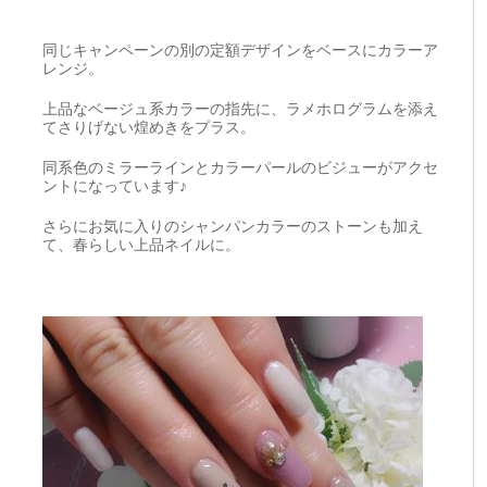
同じキャンペーンの別
の
定額
デザイン
を
ベース
に
カラー
ア
レンジ。
上品
な
ベージュ
系
カラー
の
指先
に、
ラメ
ホログラム
を
添
え
て
さりげ
ない
煌
め
き
を
プラス。
同系
色
の
ミラー
ライン
と
カラー
パール
の
ビジュー
が
アクセ
ント
に
な
って
い
ます♪
さらに
お気に入り
の
シャンパン
カラー
の
ストーン
も
加
え
て、
春
らしい
上品
ネイル
に。