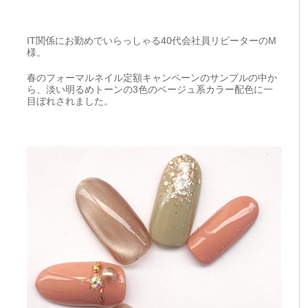
IT
関係
に
お勤め
で
いらっしゃる
40
代
会
社員
リ
ピーター
の
M
様。
春の
フォーマルネイル
定額
キャンペーン
の
サンプル
の
中
か
ら、
淡い
明
る
め
トーン
の
3
色
の
ベージュ
系
カラー
配色
に
一
目
ぼ
れ
さ
れ
ま
した。