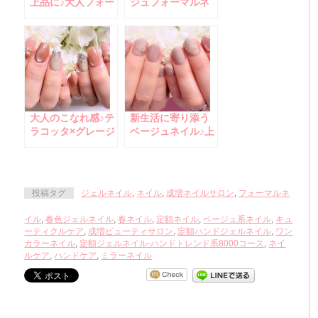
上品に♪大人フォー
ジュフォーマルネ
マルネイル
イル
大人のこなれ感♪テ
新生活に寄り添う
ラコッタ×グレージ
ベージュネイル♪上
ュ系のフォーマル
品フォーマルデザ
ネイル
イン
投稿タグ
ジェルネイル
,
ネイル
,
成増ネイルサロン
,
フォーマルネ
イル
,
春色ジェルネイル
,
春ネイル
,
定額ネイル
,
ベージュ系ネイル
,
キュ
ーティクルケア
,
成増ビューティサロン
,
定額ハンドジェルネイル
,
ワン
カラーネイル
,
定額ジェルネイル-ハンドトレンド系8000コース
,
ネイ
ルケア
,
ハンドケア
,
ミラーネイル