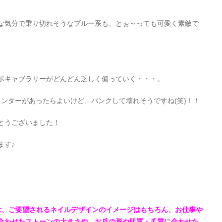
な気分で乗り切れそうなブルー系も、とぉ～っても可愛く素敵で
ボキャブラリーがどんどん乏しく偏っていく・・・。
ウンターがあったらよいけど、パンクして壊れそうですね(笑)！！
とうございました！
ます♪
sでは、ご要望されるネイルデザインのイメージはもちろん、お仕事や
合わせたストーンの大きさや、お爪の形や肌質・爪質に合わせた