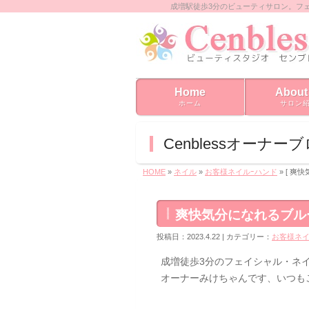
成増駅徒歩3分のビューティサロン。フ
Home
About
ホーム
サロン
Cenblessオーナー
HOME
»
ネイル
»
お客様ネイルｰハンド
» [ 
爽快気分になれるブル
投稿日：2023.4.22 | カテゴリー：
お客様ネイ
成増徒歩3分のフェイシャル・ネイル
オーナーみけちゃんです、いつも