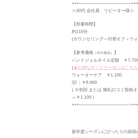
+++————————————++
☆30代 会社員 リピーター様☆
【所要時間】
約110分
(カウンセリング～付替オフ～ウ
【参考価格
】
（10％税込）
ハンドジェルネイル定額 ￥7,70
(
★お得なネットクーポンはこちら
ウォーターケア ￥1,100
/計：￥8,800
( ※初回 または 御礼口コミ投稿
→￥1,100 )
+++————————————++
新年度シーズンにぴったりの前回