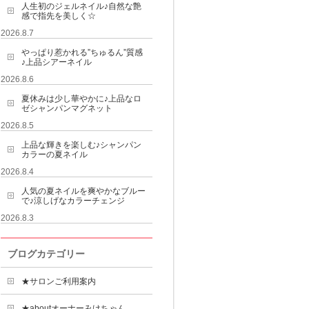
人生初のジェルネイル♪自然な艶
感で指先を美しく☆
2026.8.7
やっぱり惹かれる”ちゅるん”質感
♪上品シアーネイル
2026.8.6
夏休みは少し華やかに♪上品なロ
ゼシャンパンマグネット
2026.8.5
上品な輝きを楽しむ♪シャンパン
カラーの夏ネイル
2026.8.4
人気の夏ネイルを爽やかなブルー
で♪涼しげなカラーチェンジ
2026.8.3
ブログカテゴリー
★サロンご利用案内
★aboutオーナーみけちゃん