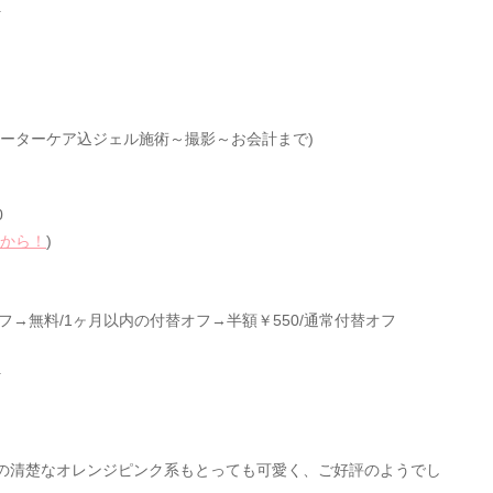
+
ォーターケア込ジェル施術～撮影～お会計まで)
0
から！
)
オフ→無料/1ヶ月以内の付替オフ→半額￥550/通常付替オフ
+
の清楚なオレンジピンク系もとっても可愛く、ご好評のようでし