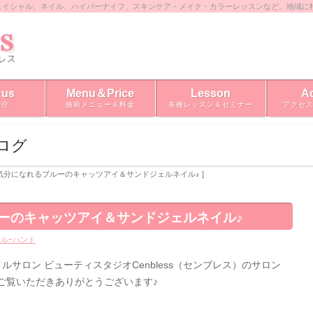
ェイシャル、ネイル、ハイパーナイフ、スキンケア・メイク・カラーレッスンなど。地域に
 us
Menu＆Price
Lesson
A
紹介
施術メニュー＆料金
各種レッスン＆セミナー
アクセ
ブログ
爽快気分になれるブルーのキャッツアイ＆サンドジェルネイル♪ ]
ーのキャッツアイ＆サンドジェルネイル♪
ルｰハンド
サロン ビューティスタジオCenbless（センブレス）のサロン
ご覧いただきありがとうございます♪