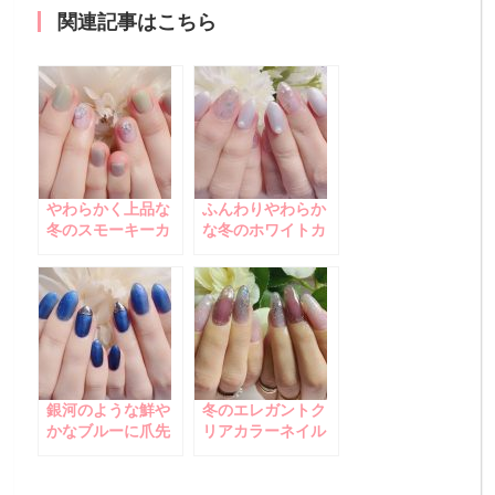
関連記事はこちら
やわらかく上品な
ふんわりやわらか
冬のスモーキーカ
な冬のホワイトカ
ラーネイル♪
ラーネイル♪
銀河のような鮮や
冬のエレガントク
かなブルーに爪先
リアカラーネイル
ミラーの煌めき♪ク
☆
リスマスネイル