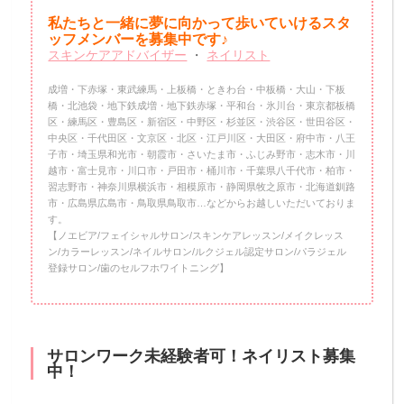
私たちと一緒に夢に向かって歩いていけるスタ
ッフメンバーを
募集中です♪
スキンケアアドバイザー
・
ネイリスト
成増・下赤塚・東武練馬・上板橋・ときわ台・中板橋・大山・下板
橋・北池袋・地下鉄成増・地下鉄赤塚・平和台・氷川台・東京都板橋
区・練馬区・豊島区・新宿区・中野区・杉並区・渋谷区・世田谷区・
中央区・千代田区・文京区・北区・江戸川区・大田区・府中市・八王
子市・埼玉県和光市・朝霞市・さいたま市・ふじみ野市・志木市・川
越市・富士見市・川口市・戸田市・桶川市・千葉県八千代市・柏市・
習志野市・神奈川県横浜市・相模原市・静岡県牧之原市・北海道釧路
市・広島県広島市・鳥取県鳥取市…などからお越しいただいておりま
す。
【ノエビア/フェイシャルサロン/スキンケアレッスン/メイクレッス
ン/カラーレッスン/ネイルサロン/ルクジェル認定サロン/パラジェル
登録サロン/歯のセルフホワイトニング】
サロンワーク未経験者可！ネイリスト募集
中！