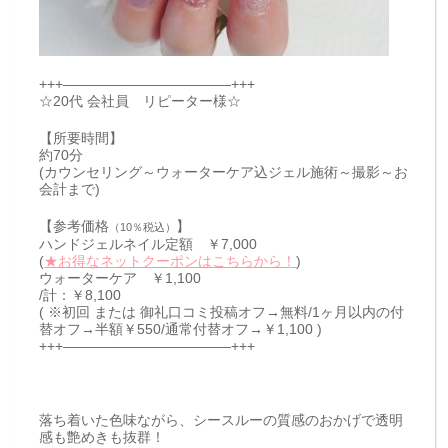
+++————————————+++
☆20代 会社員 リピーター様☆
【所要時間】
約70分
(カウンセリング～ウォーターケア込ジェル施術～撮影～お
会計まで)
【参考価格
】
（10％税込）
ハンドジェルネイル定額 ￥7,000
(
★お得なネットクーポンはこちらから！
)
ウォーターケア ￥1,100
/計：￥8,100
( ※初回 または 御礼口コミ投稿オフ→無料/1ヶ月以内の付
替オフ→半額￥550/通常付替オフ→￥1,100 )
+++————————————+++
落ち着いた色味ながら、シースルーの質感のおかげで透明
感も艶めきも抜群！