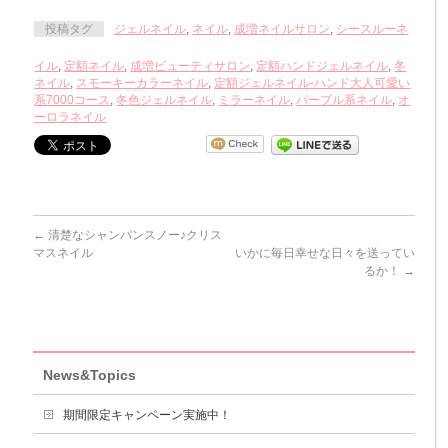
投稿タグ
ジェルネイル
,
ネイル
,
成増ネイルサロン
,
シースルーネ
イル
,
定額ネイル
,
成増ビューティサロン
,
定額ハンドジェルネイル
,
冬
ネイル
,
スモーキーカラーネイル
,
定額ジェルネイル-ハンド大人可愛い
系7000コース
,
冬色ジェルネイル
,
ミラーネイル
,
パープル系ネイル
,
オ
ーロラネイル
←
清楚なシャンパンスノー♪クリス
マスネイル
いかに毎日幸せな日々を送ってい
るか！
→
News&Topics
期間限定キャンペーン実施中！