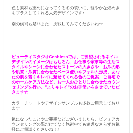
色も素材も重めになってくる冬の装いに、軽やかな煌めき
をプラスしてくれる人気デザインです♪
別の候補も是非また、挑戦してみてくださいね☆
ビューティスタジオCenblessでは、ご要望されるネイル
デザインのイメージはもちろん、お仕事や家事等の生活ス
タイルやシーンに合わせたストーンの大きさや、お爪の形
や肌質・爪質に合わせたベース使いやフォルム形成、あな
たの肌を若くキレイに魅せてくれる色のご提案、ご自宅で
のホームケア方法など、お一人おひとりに合わせたカウン
セリングを行い、”よりキレイ”のお手伝いをさせていただ
きます☆
カラーチャートやデザインサンプルも多数ご用意しており
ます！
気になったことやご要望などございましたら、ビフォアカ
ウンセリングの際だけでなく施術中でも遠慮なさらずお気
軽にご相談くださいね！♪