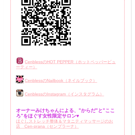
CenblessのHOT PEPPER（ホットペッパービュ
ーティー）
CenblessのNailbook（ネイルブック）
CenblessのInstagram（インスタグラム）
オーナーみけちゃんによる、"からだ"と"ここ
ろ"をほぐす女性限定サロン♥
ほぐしストレッチ整体＆マタニティマッサージのお
店 Cen-prana（センプラーナ）