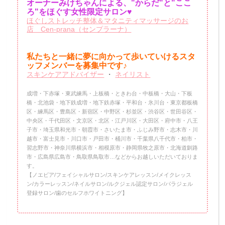
オーナーみけちゃんによる、"からだ"と"ここ
ろ"をほぐす女性限定サロン♥
ほぐしストレッチ整体＆マタニティマッサージのお
店 Cen-prana（センプラーナ）
私たちと一緒に夢に向かって歩いていけるスタ
ッフメンバーを
募集中です♪
スキンケアアドバイザー
・
ネイリスト
成増・下赤塚・東武練馬・上板橋・ときわ台・中板橋・大山・下板
橋・北池袋・地下鉄成増・地下鉄赤塚・平和台・氷川台・東京都板橋
区・練馬区・豊島区・新宿区・中野区・杉並区・渋谷区・世田谷区・
中央区・千代田区・文京区・北区・江戸川区・大田区・府中市・八王
子市・埼玉県和光市・朝霞市・さいたま市・ふじみ野市・志木市・川
越市・富士見市・川口市・戸田市・桶川市・千葉県八千代市・柏市・
習志野市・神奈川県横浜市・相模原市・静岡県牧之原市・北海道釧路
市・広島県広島市・鳥取県鳥取市…などからお越しいただいておりま
す。
【ノエビア/フェイシャルサロン/スキンケアレッスン/メイクレッス
ン/カラーレッスン/ネイルサロン/ルクジェル認定サロン/パラジェル
登録サロン/歯のセルフホワイトニング】