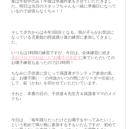
業は午前中のみ！午後は準備作業をさせていただきまし
た。明日は当日のスタッフちゃんも一緒に準備日になって
いるので頑張らなくちゃ！！
そして夕方からは今年3回目となる、我が子らがお世話に
なっている児童館の阿波踊り連の練習に参加してきまし
た。
いつもは1時間の練習ですが、今日は、全体練習に続き、
先日ブログでお話した‟お囃子の先生”
に来ていただいての
お囃子練習もあったので計2時間！
ちなみに子供達に交じって保護者ボランティア参加の私
は、お囃子隊(・・の何故かいつの間にかリーダー任命)と
して、鉦（かね）を叩かせていただいています。
それと、本番の日の、子供達＆先生方＆保護者ママのメイ
クも♪
今日は、「毎年踊りだったけどお囃子をやってみたい！」
という初めて鳴り物に参加する子もいたんですが、初めて