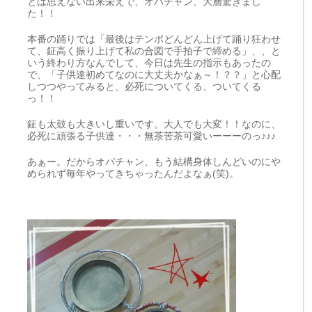
とは思えない出来栄えで、オバチャン、大層驚きまし
た！！
本番の踊りでは「最後はテンポどんどん上げて踊り狂わせ
て、鉦高く振り上げて私の合図で手拍子で締める」、、と
いう終わり方なんでして、今日は先生の指示もあったの
で、「子供達初めてなのに大丈夫かなぁ～！？？」と心配
しつつやってみると、必死についてくる、ついてくる
っ！！
鉦も太鼓も大きいし重いです。大人でも大変！！なのに、
必死に頑張る子供達・・・無茶苦茶可愛いーーーのっ♪♪♪
あぁー。だからオバチャン、もう結構身体しんどいのにや
められず毎年やってきちゃったんだよなぁ(笑)。