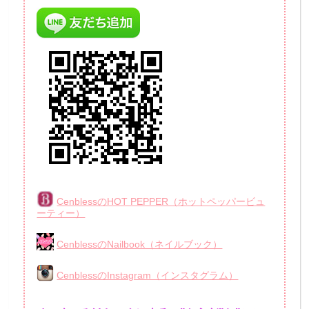
CenblessのHOT PEPPER（ホットペッパービュ
ーティー）
CenblessのNailbook（ネイルブック）
CenblessのInstagram（インスタグラム）