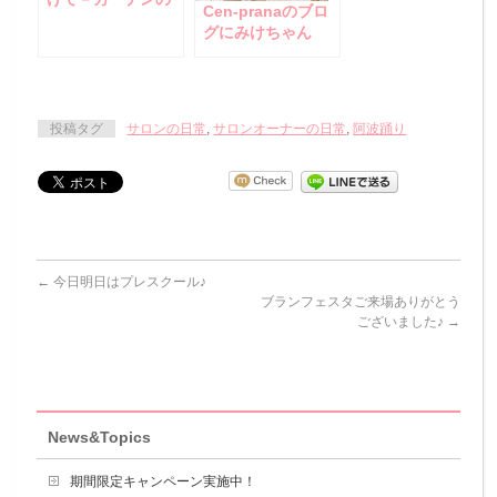
Cen-pranaのブロ
色ばっちりでした
グにみけちゃん
☆
度々登場
(笑)！？/Cenbless
の顧客様限定チケ
ット♪
投稿タグ
サロンの日常
,
サロンオーナーの日常
,
阿波踊り
←
今日明日はプレスクール♪
ブランフェスタご来場ありがとう
ございました♪
→
News&Topics
期間限定キャンペーン実施中！