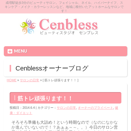
成増駅徒歩3分のビューティサロン。フェイシャル、ネイル、ハイパーナイフ、ス
キンケア・メイク・カラーレッスンなど。地域に根付いたアットホームなサロンで
す！
MENU
Cenblessオーナーブログ
HOME
»
サロンの日常
» [ 筋トレ頑張ります！！ ]
筋トレ頑張ります！！
投稿日：2014.6.4 | カテゴリー：
サロンの日常
,
オーナーのプライベート
,
健
康・ダイエット
そろそろ準備も大詰め！という時期なので
（なのになかな
か進んでいないので！？あぁぁ～～。。）
今日のサロン営