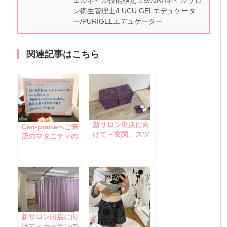
ェルネイル技能検定上級/JNAネイルサロ
ン衛生管理士/LUCU GELエデュケータ
ー/PURIGELエデュケーター
関連記事はこちら
新サロン出店に向
Cen-pranaへご来
けて－玄関、スツ
店のマタニティの
ール、スリッパ、
お客様☆
棚、ハンガーフッ
ク着々！
新サロン出店に向
けて－カーテンの