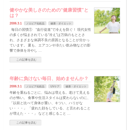
健やかな美しさのための“健康習慣”と
は？
2006.3.1
ノエビア化粧品
健康・ダイエット
毎日の習慣① “血行促進”で冷えを防ぐ！ 現代女性
の多くが悩まされている“冷え”は万病のもととさ
れ、さまざまな体調不良の原因となることが分かっ
ています。 夏も、エアコンや冷たい飲み物などの影
響で身体を冷やし …
この記事を読む
年齢に負けない毎日、始めませんか？
2006.3.1
ノエビア化粧品
UVケア
健康・ダイエット
年齢を重ねるごとに、悩みは増える。老けて見える
のが怖い。 食事や生活スタイルは変わらないのに、
「以前と比べて身体が重い、キツい、ハリがな
い・・・」 「疲れた顔をしている、と言われること
が増えた・・・」 などと感じること …
この記事を読む