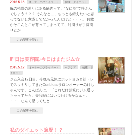
2015.5.18
オーナーのプライベート
健康・ダイエット
腕の橈骨の周りにある筋肉って、“なに筋”て呼ぶん
でしょう？？？ そんなとこ、ちっとも鍛えたいと思
ってないし意識してなかったんだけど・・・。 何故
かそこんとこが育ってしまってて、肘周りが手首周
りとか …
この記事を読む
昨日は美容院♪今日はまたジム☆
2015.5.12
オーナーのプライベート
ヘアケア
健康・ダ
イエット
ジム入会12日目。今晩も元気にホットヨガ＆筋トレ
でスッキリしてきたCenblessサロンオーナーみけち
ゃんです、こんばんは。 「これだけ頻繁にジム通っ
ちゃってたら、美容院にはいつ行けるかなぁ～。」
・・・なんて思ってたと …
この記事を読む
私のダイエット遍歴！？