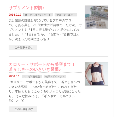
サプリメント習慣♪
2014.2.12
オーナーのプライベート
健康・ダイエット
美と健康の師匠と呼ばれているプロ中のプロ・・
の、とある美しい50代女性に以前教わった方法。 サ
プリメントを『1回に摂る量ずつ』小分けにしてみ
ました♪ 「〝1日2回”とか、〝食前”や〝食後”3回と
か、決まった時間にきっちり …
この記事を読む
カロリー・サポートから美容まで！
若々しさへのいきいき習慣♪
2006.3.1
ノエビア化粧品
健康・ダイエット
カロリー・サポートから美容まで。 若々しさへの
いきいき習慣！ つい食べ過ぎたり、飲みすぎた
り。年齢とともにふっくらやポッコリが気になった
り。 そんな悩みには、「ギムネマ・カルニチン
EX」と「C …
この記事を読む