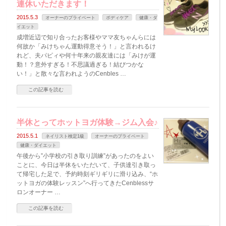
連休いただきます！
2015.5.3
オーナーのプライベート
ボディケア
健康・ダ
イエット
成増近辺で知り合ったお客様やママ友ちゃんらには
何故か「みけちゃん運動得意そう！」と言われるけ
れど、夫パピィや何十年来の親友達には「みけが運
動！？意外すぎる！不思議過ぎる！結びつかな
い！」と散々な言われようのCenbles …
この記事を読む
半休とってホットヨガ体験→ジム入会♪
2015.5.1
ネイリスト検定1級
オーナーのプライベート
健康・ダイエット
午後から”小学校の引き取り訓練”があったのをよい
ことに、今日は半休をいただいて、子供達引き取っ
て帰宅した足で、予約時刻ギリギリに滑り込み、“ホ
ットヨガの体験レッスン”へ行ってきたCenblessサ
ロンオーナー …
この記事を読む