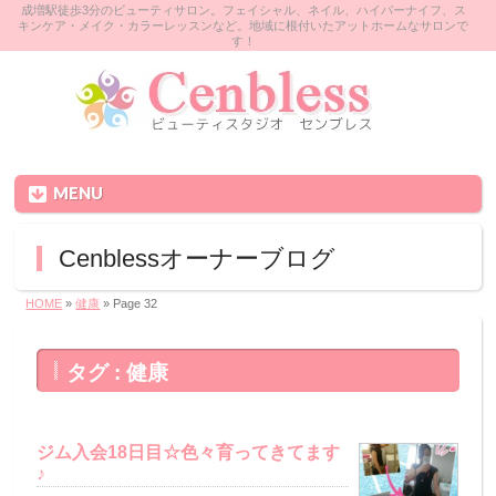
成増駅徒歩3分のビューティサロン。フェイシャル、ネイル、ハイパーナイフ、ス
キンケア・メイク・カラーレッスンなど。地域に根付いたアットホームなサロンで
す！
MENU
Cenblessオーナーブログ
HOME
»
健康
» Page 32
タグ : 健康
ジム入会18日目☆色々育ってきてます
♪