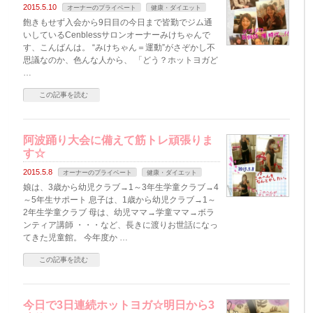
2015.5.10
オーナーのプライベート
健康・ダイエット
飽きもせず入会から9日目の今日まで皆勤でジム通
いしているCenblessサロンオーナーみけちゃんで
す、こんばんは。 “みけちゃん＝運動”がさぞかし不
思議なのか、色んな人から、 「どう？ホットヨガど
…
この記事を読む
阿波踊り大会に備えて筋トレ頑張りま
す☆
2015.5.8
オーナーのプライベート
健康・ダイエット
娘は、3歳から幼児クラブ→1～3年生学童クラブ→4
～5年生サポート 息子は、1歳から幼児クラブ→1～
2年生学童クラブ 母は、幼児ママ→学童ママ→ボラ
ンティア講師 ・・・など、長きに渡りお世話になっ
てきた児童館。 今年度か …
この記事を読む
今日で3日連続ホットヨガ☆明日から3