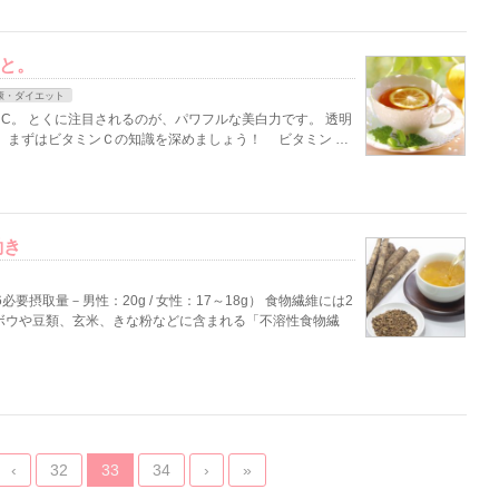
と。
康・ダイエット
C。 とくに注目されるのが、パワフルな美白力です。 透明
、まずはビタミンＣの知識を深めましょう！ ビタミン …
働き
要摂取量－男性：20g / 女性：17～18g） 食物繊維には2
ゴボウや豆類、玄米、きな粉などに含まれる「不溶性食物繊
‹
32
33
34
›
»