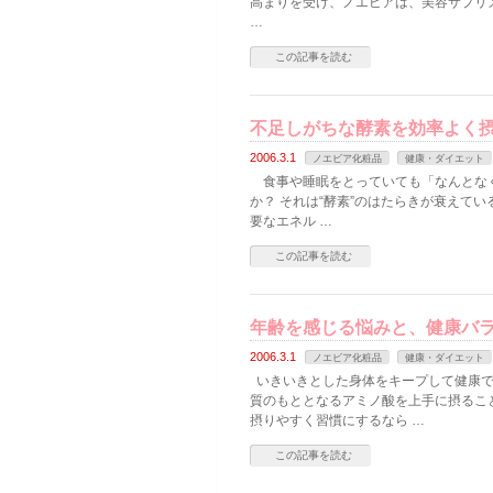
高まりを受け、ノエビアは、美容サプリメ
…
この記事を読む
不足しがちな酵素を効率よく
2006.3.1
ノエビア化粧品
健康・ダイエット
食事や睡眠をとっていても「なんとなく
か？ それは“酵素”のはたらきが衰えて
要なエネル …
この記事を読む
年齢を感じる悩みと、健康バ
2006.3.1
ノエビア化粧品
健康・ダイエット
いきいきとした身体をキープして健康で
質のもととなるアミノ酸を上手に摂ること
摂りやすく習慣にするなら …
この記事を読む