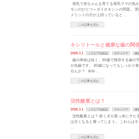
母乳で赤ちゃんを育てる母乳ママの気が
モンのひとつ＝ダイオキシンの問題。 
メリットの方が上回っていると …
この記事を読む
キシリトールと健康な歯の関
2006.3.1
ノエビア化粧品
ボディケア
健
歯の寿命は短く、80歳で残存する歯の平
が虫歯です。 80歳になってもしっかり
せんか？ &nb …
この記事を読む
活性酸素とは？
2006.3.1
ノエビア化粧品
スキンケア
健
活性酸素とは？ 鉄くぎが真っ赤にサビ
は古くなると腐ってしまう。 これらはす
…
この記事を読む