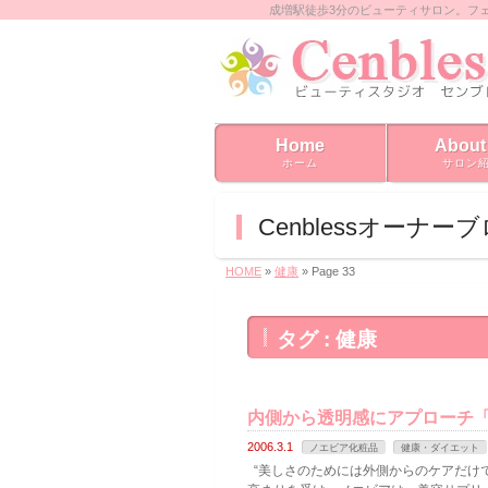
成増駅徒歩3分のビューティサロン。フ
Home
About
ホーム
サロン
Cenblessオーナー
HOME
»
健康
» Page 33
タグ : 健康
内側から透明感にアプローチ「
2006.3.1
ノエビア化粧品
健康・ダイエット
“美しさのためには外側からのケアだけ