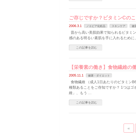
ご存じですか？ビタミンCのこ
2006.3.1
ノエビア化粧品
スキンケア
健
昔から高い美肌効果で知られるビタミン
感のある明るい素肌を手に入れるために
この記事を読む
【栄養素の働き】食物繊維の
2005.11.1
健康・ダイエット
食物繊維 （成人1日あたりのビタミンB6必
種類あることをご存知ですか？ 1つは
維」、もう …
この記事を読む
«