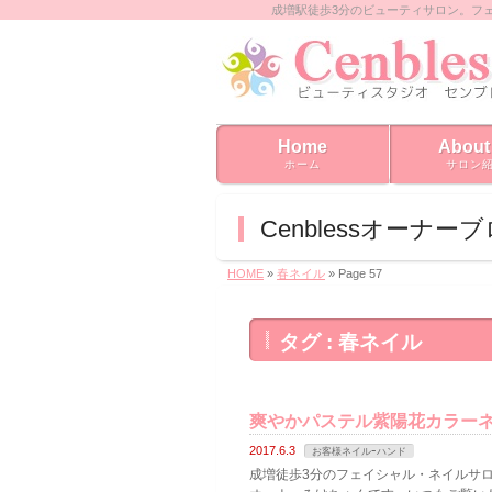
成増駅徒歩3分のビューティサロン。フ
Home
About
ホーム
サロン
Cenblessオーナー
HOME
»
春ネイル
» Page 57
タグ : 春ネイル
爽やかパステル紫陽花カラーネ
2017.6.3
お客様ネイルｰハンド
成増徒歩3分のフェイシャル・ネイルサロン