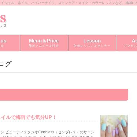
ェイシャル、ネイル、ハイパーナイフ、スキンケア・メイク・カラーレッスンなど。地域に
 us
Menu＆Price
Lesson
A
紹介
施術メニュー＆料金
各種レッスン＆セミナー
アクセ
ブログ
イルで梅雨でも気分UP！
 ビューティスタジオCenbless（センブレス）のサロン