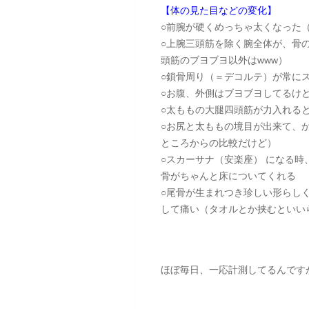
【体の見た目などの変化】
○前腕が硬くめっちゃ太くなった
○上腕三頭筋を除く腕全体が、骨
頭筋のブヨブヨ以外はwww）
○鎖骨周り（＝デコルテ）が常に
○お腹、外側はブヨブヨしてるけ
○太ももの大腿四頭筋が力入れる
○お尻と太ももの境目が出来て、
ところからの比較だけど）
○スカーサナ（安楽座） になる
骨がちゃんと床についてくれる
○尾骨が生まれつき珍しい形らし
して痛い（タオルとか挟むといい
ほぼ毎日、一応計測してるんです