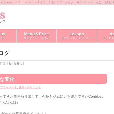
ェイシャル、ネイル、ハイパーナイフ、スキンケア・メイク・カラーレッスンなど。地域に
 us
Menu＆Price
Lesson
A
紹介
施術メニュー＆料金
各種レッスン＆セミナー
アクセ
ブログ
25日目☆色々な変化 ]
々な変化
のプライベート
,
健康・ダイエット
ってきた事務放り出して、今晩もジムに足を運んできたCenbless
こんばんは♪
んだかんだ毎日通えてます！！