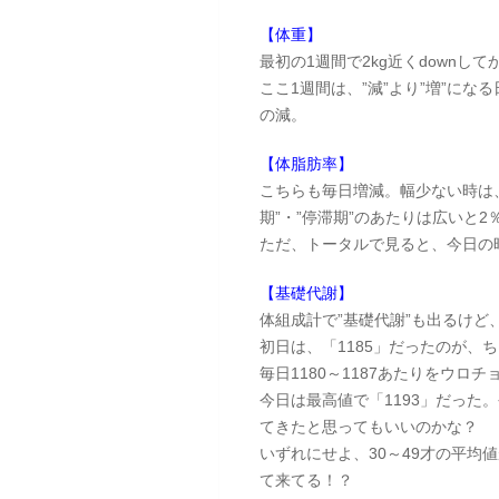
【体重】
最初の1週間で2kg近くdownし
ここ1週間は、”減”より”増”にな
の減。
【体脂肪率】
こちらも毎日増減。幅少ない時は、
期”・”停滞期”のあたりは広いと
ただ、トータルで見ると、今日の時
【基礎代謝】
体組成計で”基礎代謝”も出るけ
初日は、「1185」だったのが、ち
毎日1180～1187あたりをウロチ
今日は最高値で「1193」だった
てきたと思ってもいいのかな？
いずれにせよ、30～49才の平均
て来てる！？