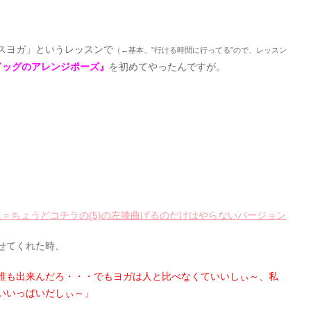
スヨガ」というレッスンで
（←基本、”行ける時間に行ってる”ので、レッスン
ドッグのアレンジポーズ』
を初めてやったんですが。
＝ちょうどコチラの(5)の左膝曲げるのだけはやらないバージョン
せてくれた時、
誰も出来んだろ・・・でもヨガは人と比べなくていいしぃ～、私
いいっぱいだしぃ～」