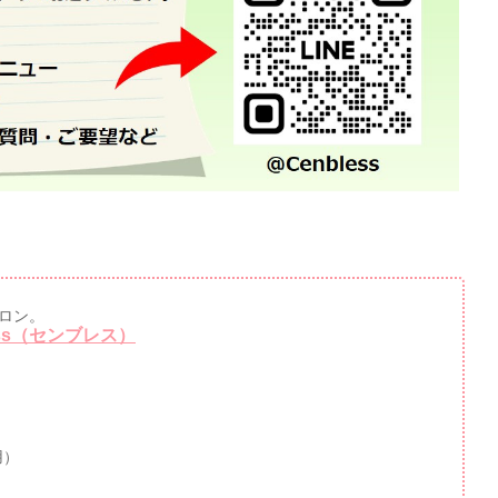
ロン。
ss（センブレス）
用）