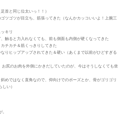
（足首と同じ位太いっ！！）
のゴツゴツが目立ち、筋張ってきた（なんかカッコいいよ！上腕三
スッキリ
ど、触ると力入れなくても、前も側面も内側が硬くなってきた
とカチカチ＆筋くっきりしてきた
かなりヒップアップされてきた＆硬い（あくまで以前がひどすぎる
時、お尻のお肉を外側にかきだしていたのが、今はそうしなくても坐
く斜めではなく直角なので、仰向けでのポーズとか、骨がゴリゴリ
らしい）
が。