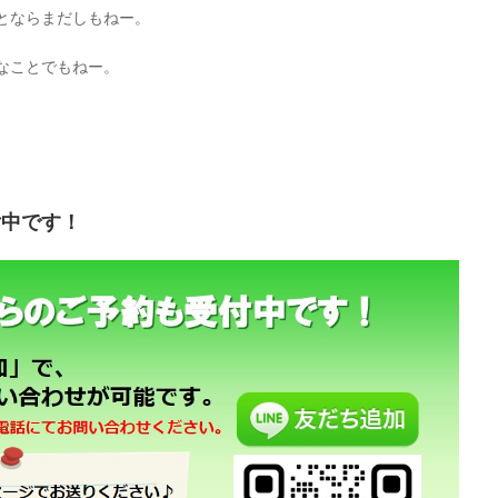
とならまだしもねー。
なことでもねー。
♪
付中です！