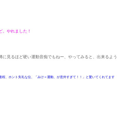
。
ど。やれました！
稀に見るほど硬い運動音痴でもねー、やってみると、出来るよう
友達程、ホント失礼な位、「みけ＝運動、が意外すぎて！！」と驚いてくれてます