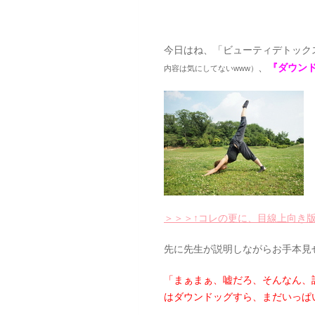
今日はね、「ビューティデトック
、
『ダウン
内容は気にしてないwww）
＞＞＞↑コレの更に、目線上向き版
先に先生が説明しながらお手本見
「まぁまぁ、嘘だろ、そんなん、
はダウンドッグすら、まだいっぱ