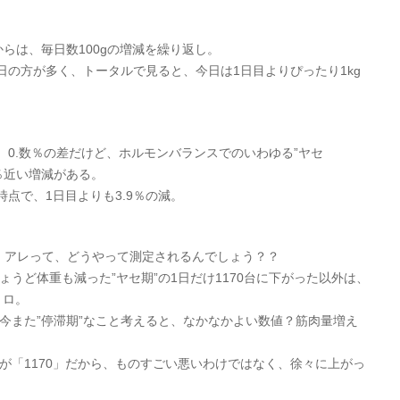
てからは、毎日数100gの増減を繰り返し。
る日の方が多く、トータルで見ると、今日は1日目よりぴったり1kg
0.数％の差だけど、ホルモンバランスでのいわゆる”ヤセ
2％近い増減がある。
点で、1日目よりも3.9％の減。
ど、アレって、どうやって測定されるんでしょう？？
ょうど体重も減った”ヤセ期”の1日だけ1170台に下がった以外は、
ョロ。
。今また”停滞期”なこと考えると、なかなかよい数値？筋肉量増え
値が「1170」だから、ものすごい悪いわけではなく、徐々に上がっ