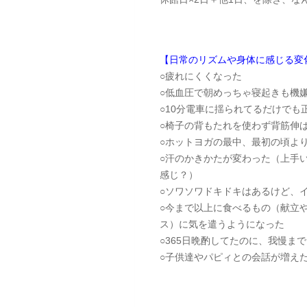
【日常のリズムや身体に感じる変
○疲れにくくなった
○低血圧で朝めっちゃ寝起きも機
○10分電車に揺られてるだけで
○椅子の背もたれを使わず背筋伸
○ホットヨガの最中、最初の頃よ
○汗のかきかたが変わった（上手
感じ？）
○ソワソワドキドキはあるけど、
○今まで以上に食べるもの（献立
ス）に気を遣うようになった
○365日晩酌してたのに、我慢
○子供達やパピィとの会話が増え