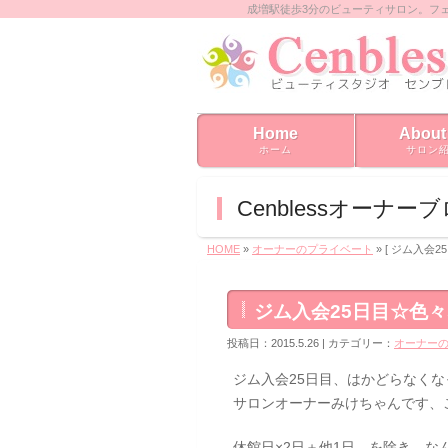
成増駅徒歩3分のビューティサロン。フ
Home
About
ホーム
サロン
Cenblessオーナー
HOME
»
オーナーのプライベート
» [ ジム入会
ジム入会25日目☆色
投稿日：2015.5.26 | カテゴリー：
オーナー
ジム入会25日目、はかどらなくな
サロンオーナーみけちゃんです、
休館日×2日＋他1日、を除き、な