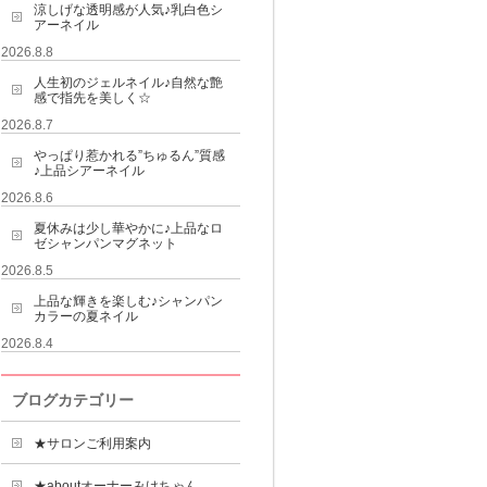
涼しげな透明感が人気♪乳白色シ
アーネイル
2026.8.8
人生初のジェルネイル♪自然な艶
感で指先を美しく☆
2026.8.7
やっぱり惹かれる”ちゅるん”質感
♪上品シアーネイル
2026.8.6
夏休みは少し華やかに♪上品なロ
ゼシャンパンマグネット
2026.8.5
上品な輝きを楽しむ♪シャンパン
カラーの夏ネイル
2026.8.4
ブログカテゴリー
★サロンご利用案内
★aboutオーナーみけちゃん