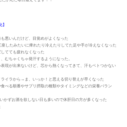
化】
嫌も悪いんだけど、目覚めがよくなった
も正座したみたいに痺れたり冷えたりしてた足や手が冷えなくなった
ばしてても疲れなくなった
り、むちゃくちゃ発汗するようになった。
い表現が出来ないけど、芯から熱くなってきて、汗もベトつかない
イライラから→ま、いっか！と思える切り替えが早くなった
や食べる順番やサプリ摂取の種類やタイミングなどの栄養バラン
までいかずお酒を欲しない日も多いので休肝日の方が多くなった
た